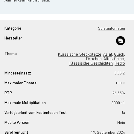
Kategorie
Spielautomaten
Hersteller
Thema
Klassische Steckplätze
Asiat
Glück
,
,
,
Drachen
Altes China
,
,
Klassische Geschichten
Retro
,
Mindesteinsatz
0.05 €
Maximaler Einsatz
100 €
RTP
96.55%
Maximale Multiplikation
3000 : 1
Verfügbarkeit vom kostenlosen Test
Ja
Mobile Version
Nein
Veröffentlicht
17. September 2024