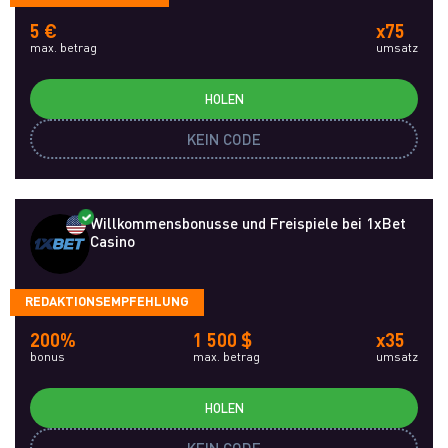
5 €
x75
max. betrag
umsatz
HOLEN
KEIN CODE
Willkommensbonusse und Freispiele bei 1xBet
Casino
REDAKTIONSEMPFEHLUNG
200%
1 500 $
x35
bonus
max. betrag
umsatz
HOLEN
KEIN CODE