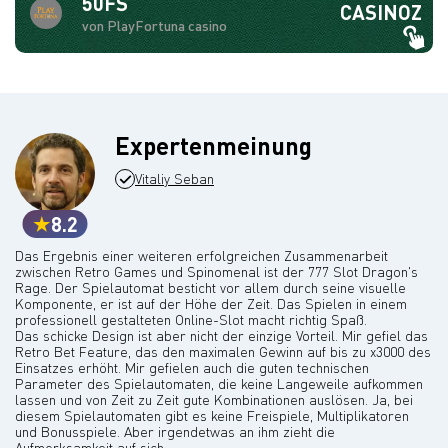
50FS
CASINOZ
von PlayFortuna casino
Expertenmeinung
Vitaliy Seban
8.2
Das Ergebnis einer weiteren erfolgreichen Zusammenarbeit
zwischen Retro Games und Spinomenal ist der 777 Slot Dragon's
Rage. Der Spielautomat besticht vor allem durch seine visuelle
Komponente, er ist auf der Höhe der Zeit. Das Spielen in einem
professionell gestalteten Online-Slot macht richtig Spaß.
Das schicke Design ist aber nicht der einzige Vorteil. Mir gefiel das
Retro Bet Feature, das den maximalen Gewinn auf bis zu x3000 des
Einsatzes erhöht. Mir gefielen auch die guten technischen
Parameter des Spielautomaten, die keine Langeweile aufkommen
lassen und von Zeit zu Zeit gute Kombinationen auslösen. Ja, bei
diesem Spielautomaten gibt es keine Freispiele, Multiplikatoren
und Bonusspiele. Aber irgendetwas an ihm zieht die
Aufmerksamkeit auf sich.