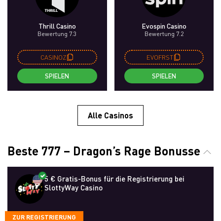
Thrill Casino
Evospin Casino
Bewertung 7.3
Bewertung 7.2
CASINOZ
EVOFRST
SPIELEN
SPIELEN
Alle Casinos
Beste 777 – Dragon’s Rage Bonusse
5 € Gratis-Bonus für die Registrierung bei
SlottyWay Casino
ZUR REGISTRIERUNG