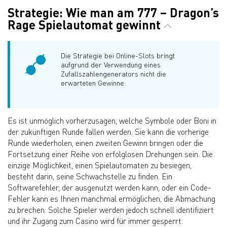
Strategie: Wie man am 777 – Dragon’s
Rage Spielautomat gewinnt
Die Strategie bei Online-Slots bringt
aufgrund der Verwendung eines
Zufallszahlengenerators nicht die
erwarteten Gewinne.
Es ist unmöglich vorherzusagen, welche Symbole oder Boni in
der zukünftigen Runde fallen werden. Sie kann die vorherige
Runde wiederholen, einen zweiten Gewinn bringen oder die
Fortsetzung einer Reihe von erfolglosen Drehungen sein. Die
einzige Möglichkeit, einen Spielautomaten zu besiegen,
besteht darin, seine Schwachstelle zu finden. Ein
Softwarefehler, der ausgenutzt werden kann, oder ein Code-
Fehler kann es Ihnen manchmal ermöglichen, die Abmachung
zu brechen. Solche Spieler werden jedoch schnell identifiziert
und ihr Zugang zum Casino wird für immer gesperrt.