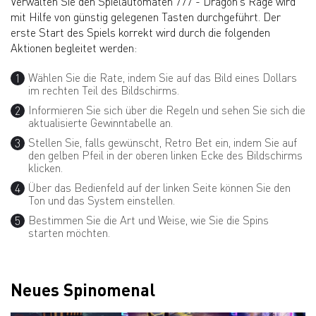
Verwalten Sie den Spielautomaten 777 - Dragon's Rage wird
mit Hilfe von günstig gelegenen Tasten durchgeführt. Der
erste Start des Spiels korrekt wird durch die folgenden
Aktionen begleitet werden:
Wählen Sie die Rate, indem Sie auf das Bild eines Dollars
im rechten Teil des Bildschirms.
Informieren Sie sich über die Regeln und sehen Sie sich die
aktualisierte Gewinntabelle an.
Stellen Sie, falls gewünscht, Retro Bet ein, indem Sie auf
den gelben Pfeil in der oberen linken Ecke des Bildschirms
klicken.
Über das Bedienfeld auf der linken Seite können Sie den
Ton und das System einstellen.
Bestimmen Sie die Art und Weise, wie Sie die Spins
starten möchten.
Neues Spinomenal