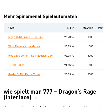
Mehr Spinomenal Spielautomaten
Slot
RTP
Maxwin
Veröf
Mega Wild Fruits – On Fire
95.78 %
3000
Wolf Fang – Apocalypse
95.83 %
1000
Holidays Joker – St. Patrick’s Day
95.78 %
3000
1 Reel Joker
91.55 %
500
Reels Of Rio Party Time
95.94 %
2000
wie spielt man 777 – Dragon’s Rage
(Interface)