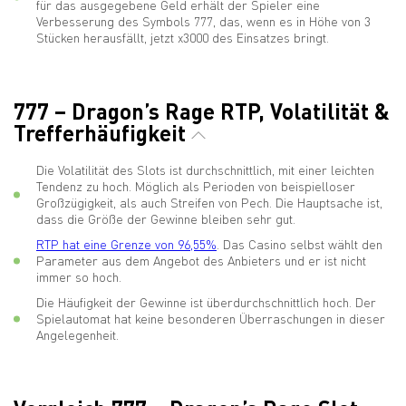
für das ausgegebene Geld erhält der Spieler eine
Verbesserung des Symbols 777, das, wenn es in Höhe von 3
Stücken herausfällt, jetzt x3000 des Einsatzes bringt.
777 – Dragon’s Rage RTP, Volatilität &
Trefferhäufigkeit
Die Volatilität des Slots ist durchschnittlich, mit einer leichten
Tendenz zu hoch. Möglich als Perioden von beispielloser
Großzügigkeit, als auch Streifen von Pech. Die Hauptsache ist,
dass die Größe der Gewinne bleiben sehr gut.
RTP hat eine Grenze von 96,55%
. Das Casino selbst wählt den
Parameter aus dem Angebot des Anbieters und er ist nicht
immer so hoch.
Die Häufigkeit der Gewinne ist überdurchschnittlich hoch. Der
Spielautomat hat keine besonderen Überraschungen in dieser
Angelegenheit.