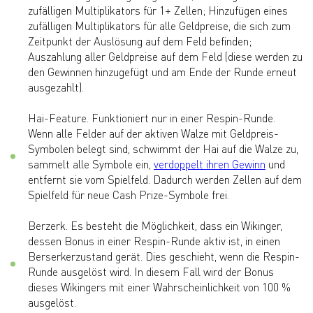
zufälligen Multiplikators für 1+ Zellen; Hinzufügen eines
zufälligen Multiplikators für alle Geldpreise, die sich zum
Zeitpunkt der Auslösung auf dem Feld befinden;
Auszahlung aller Geldpreise auf dem Feld (diese werden zu
den Gewinnen hinzugefügt und am Ende der Runde erneut
ausgezahlt).
Hai-Feature. Funktioniert nur in einer Respin-Runde.
Wenn alle Felder auf der aktiven Walze mit Geldpreis-
Symbolen belegt sind, schwimmt der Hai auf die Walze zu,
sammelt alle Symbole ein,
verdoppelt ihren Gewinn
und
entfernt sie vom Spielfeld. Dadurch werden Zellen auf dem
Spielfeld für neue Cash Prize-Symbole frei.
Berzerk. Es besteht die Möglichkeit, dass ein Wikinger,
dessen Bonus in einer Respin-Runde aktiv ist, in einen
Berserkerzustand gerät. Dies geschieht, wenn die Respin-
Runde ausgelöst wird. In diesem Fall wird der Bonus
dieses Wikingers mit einer Wahrscheinlichkeit von 100 %
ausgelöst.