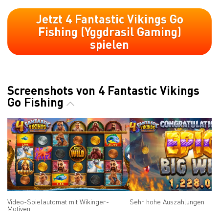
Jetzt 4 Fantastic Vikings Go
Fishing (Yggdrasil Gaming)
spielen
Screenshots von 4 Fantastic Vikings
Go Fishing
Video-Spielautomat mit Wikinger-
Sehr hohe Auszahlungen
Motiven