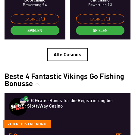
Bewertung 9.4
Bewertung 9.3
CASINOZ
CASINOZ
SPIELEN
SPIELEN
Alle Casinos
Beste 4 Fantastic Vikings Go Fishing
Bonusse
5 € Gratis-Bonus für die Registrierung bei
SlottyWay Casino
ZUR REGISTRIERUNG