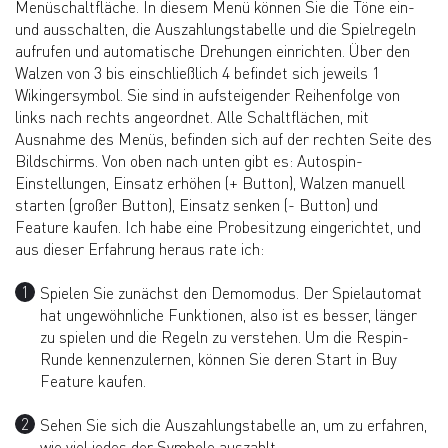
Menüschaltfläche. In diesem Menü können Sie die Töne ein-
und ausschalten, die Auszahlungstabelle und die Spielregeln
aufrufen und automatische Drehungen einrichten. Über den
Walzen von 3 bis einschließlich 4 befindet sich jeweils 1
Wikingersymbol. Sie sind in aufsteigender Reihenfolge von
links nach rechts angeordnet. Alle Schaltflächen, mit
Ausnahme des Menüs, befinden sich auf der rechten Seite des
Bildschirms. Von oben nach unten gibt es: Autospin-
Einstellungen, Einsatz erhöhen (+ Button), Walzen manuell
starten (großer Button), Einsatz senken (- Button) und
Feature kaufen. Ich habe eine Probesitzung eingerichtet, und
aus dieser Erfahrung heraus rate ich:
Spielen Sie zunächst den Demomodus. Der Spielautomat
hat ungewöhnliche Funktionen, also ist es besser, länger
zu spielen und die Regeln zu verstehen. Um die Respin-
Runde kennenzulernen, können Sie deren Start in Buy
Feature kaufen.
Sehen Sie sich die Auszahlungstabelle an, um zu erfahren,
wie viel jedes der Symbole auszahlt.