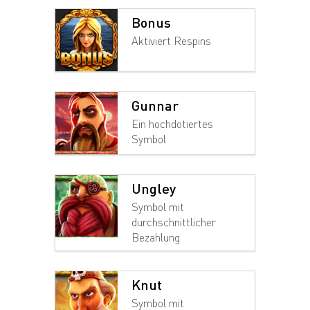
Bonus
Aktiviert Respins
Gunnar
Ein hochdotiertes
Symbol
Ungley
Symbol mit
durchschnittlicher
Bezahlung
Knut
Symbol mit