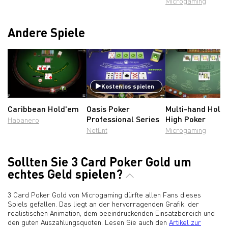
Microgaming
Andere Spiele
Kostenlos spielen
Caribbean Hold'em
Oasis Poker
Multi-hand Hold
Professional Series
High Poker
Habanero
NetEnt
Microgaming
Sollten Sie 3 Card Poker Gold um
echtes Geld spielen?
3 Card Poker Gold von Microgaming dürfte allen Fans dieses
Spiels gefallen. Das liegt an der hervorragenden Grafik, der
realistischen Animation, dem beeindruckenden Einsatzbereich und
den guten Auszahlungsquoten. Lesen Sie auch den
Artikel zur