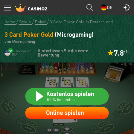
CASINOZ
SPIELEN
DE
Home
Spiele
Poker
3 Card Poker Gold in Deutschland
3 Card Poker Gold
(Microgaming)
von Microgaming
Hinterlassen Sie die erste
7.8
Verfügbar ab
/10
USA
Bewertung
Kostenlos spielen
100% kostenlos
Online spielen