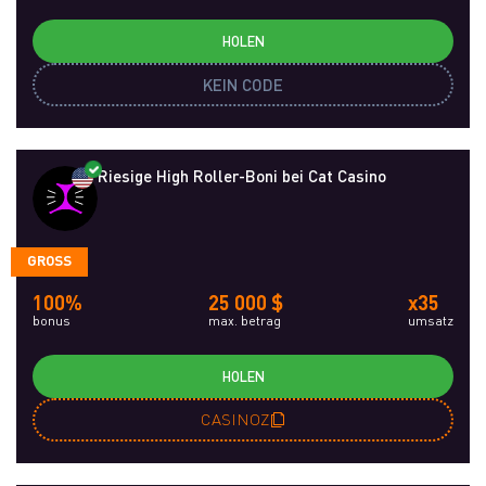
HOLEN
KEIN CODE
Riesige High Roller-Boni bei Cat Casino
GROSS
100%
25 000 $
x35
bonus
max. betrag
umsatz
HOLEN
CASINOZ