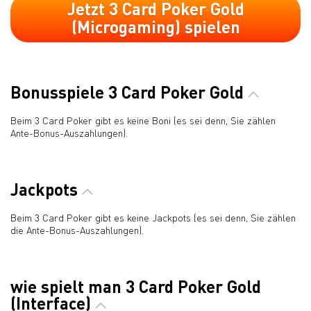
Jetzt 3 Card Poker Gold
(Microgaming) spielen
Bonusspiele 3 Card Poker Gold
Beim 3 Card Poker gibt es keine Boni (es sei denn, Sie zählen
Ante-Bonus-Auszahlungen).
Jackpots
Beim 3 Card Poker gibt es keine Jackpots (es sei denn, Sie zählen
die Ante-Bonus-Auszahlungen).
wie spielt man 3 Card Poker Gold
(Interface)