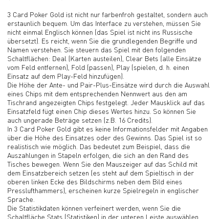
3 Card Poker Gold ist nicht nur farbenfroh gestaltet, sondern auch
erstaunlich bequem. Um das Interface zu verstehen, müssen Sie
nicht einmal Englisch können (das Spiel ist nicht ins Russische
übersetzt). Es reicht, wenn Sie die grundlegenden Begriffe und
Namen verstehen. Sie steuern das Spiel mit den folgenden
Schaltflächen: Deal (Karten austeilen), Clear Bets (alle Einsätze
vom Feld entfernen), Fold (passen), Play (spielen, d. h. einen
Einsatz auf dem Play-Feld hinzufügen).
Die Höhe der Ante- und Pair-Plus-Einsätze wird durch die Auswahl
eines Chips mit dem entsprechenden Nennwert aus den am
Tischrand angezeigten Chips festgelegt. Jeder Mausklick auf das
Einsatzfeld fügt einen Chip dieses Wertes hinzu. So können Sie
auch ungerade Beträge setzen (z.B. 16 Credits).
In 3 Card Poker Gold gibt es keine Informationsfelder mit Angaben
über die Höhe des Einsatzes oder des Gewinns. Das Spiel ist so
realistisch wie möglich. Das bedeutet zum Beispiel, dass die
Auszahlungen in Stapeln erfolgen, die sich an den Rand des
Tisches bewegen. Wenn Sie den Mauszeiger auf das Schild mit
dem Einsatzbereich setzen (es steht auf dem Spieltisch in der
oberen linken Ecke des Bildschirms neben dem Bild eines
Presslufthammers), erscheinen kurze Spielregeln in englischer
Sprache.
Die Statistikdaten können verfeinert werden, wenn Sie die
Schaltfläche Stats (Statistiken) in der unteren Leiste auswählen.