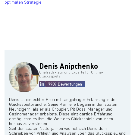
optimalen Strategie
.
Denis Anipchenko
Chefredakteur und Experte für Online-
Glücksspiele
7989 Bewertungen
Denis ist ein echter Profi mit langjähriger Erfahrung in der
Glücksspielbranche. Seine Karriere begann in den späten
Neunzigern, als er als Croupier, Pit Boss, Manager und
Casinomanager arbeitete. Diese einzigartige Erfahrung
ermöglichte es ihm, die Welt des Glücksspiels von innen
heraus zu verstehen.
Seit den späten Nullerjahren widmet sich Denis dem
Schreiben von Artikeln und Analysen über das Glücksspiel, und