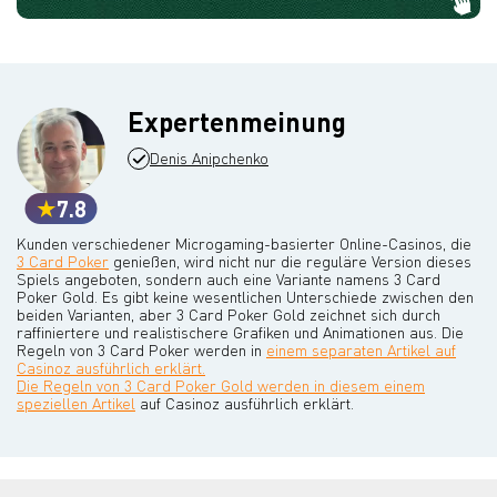
Expertenmeinung
Denis Anipchenko
7.8
Kunden verschiedener Microgaming-basierter Online-Casinos, die
3 Card Poker
genießen, wird nicht nur die reguläre Version dieses
Spiels angeboten, sondern auch eine Variante namens 3 Card
Poker Gold. Es gibt keine wesentlichen Unterschiede zwischen den
beiden Varianten, aber 3 Card Poker Gold zeichnet sich durch
raffiniertere und realistischere Grafiken und Animationen aus. Die
Regeln von 3 Card Poker werden in
einem separaten Artikel auf
Casinoz ausführlich erklärt.
Die Regeln von 3 Card Poker Gold werden in diesem einem
speziellen Artikel
auf Casinoz ausführlich erklärt.