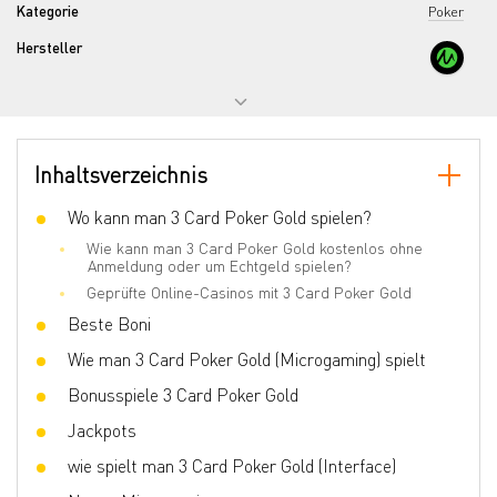
Kategorie
Poker
Hersteller
Inhaltsverzeichnis
Wo kann man 3 Card Poker Gold spielen?
Wie kann man 3 Card Poker Gold kostenlos ohne
Anmeldung oder um Echtgeld spielen?
Geprüfte Online-Casinos mit 3 Card Poker Gold
Beste Boni
Wie man 3 Card Poker Gold (Microgaming) spielt
Bonusspiele 3 Card Poker Gold
Jackpots
wie spielt man 3 Card Poker Gold (Interface)