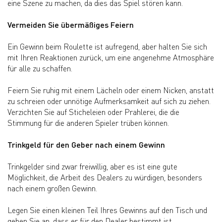
eine Szene zu machen, da dies das Spiel stören kann.
Vermeiden Sie übermäßiges Feiern
Ein Gewinn beim Roulette ist aufregend, aber halten Sie sich
mit Ihren Reaktionen zurück, um eine angenehme Atmosphäre
für alle zu schaffen.
Feiern Sie ruhig mit einem Lächeln oder einem Nicken, anstatt
zu schreien oder unnötige Aufmerksamkeit auf sich zu ziehen.
Verzichten Sie auf Sticheleien oder Prahlerei, die die
Stimmung für die anderen Spieler trüben können.
Trinkgeld für den Geber nach einem Gewinn
Trinkgelder sind zwar freiwillig, aber es ist eine gute
Möglichkeit, die Arbeit des Dealers zu würdigen, besonders
nach einem großen Gewinn.
Legen Sie einen kleinen Teil Ihres Gewinns auf den Tisch und
geben Sie an, dass er für den Dealer bestimmt ist.