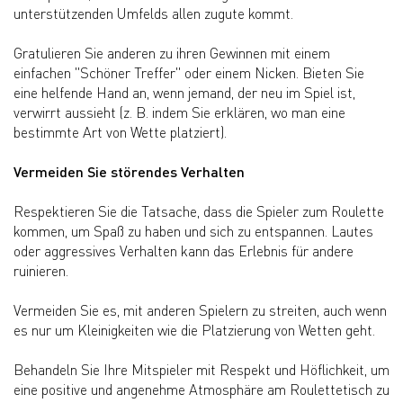
unterstützenden Umfelds allen zugute kommt.
Gratulieren Sie anderen zu ihren Gewinnen mit einem
einfachen "Schöner Treffer" oder einem Nicken. Bieten Sie
eine helfende Hand an, wenn jemand, der neu im Spiel ist,
verwirrt aussieht (z. B. indem Sie erklären, wo man eine
bestimmte Art von Wette platziert).
Vermeiden Sie störendes Verhalten
Respektieren Sie die Tatsache, dass die Spieler zum Roulette
kommen, um Spaß zu haben und sich zu entspannen. Lautes
oder aggressives Verhalten kann das Erlebnis für andere
ruinieren.
Vermeiden Sie es, mit anderen Spielern zu streiten, auch wenn
es nur um Kleinigkeiten wie die Platzierung von Wetten geht.
Behandeln Sie Ihre Mitspieler mit Respekt und Höflichkeit, um
eine positive und angenehme Atmosphäre am Roulettetisch zu