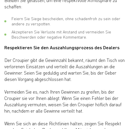
Bleiben Sie gelassen, um eine respektvolle Atmosphäre zu
schaffen:
Feiern Sie Siege bescheiden, ohne schadenfroh zu sein oder
andere zu verspotten.
Akzeptieren Sie Verluste mit Anstand und vermeiden Sie
Beschwerden oder negative Kommentare.
Respektieren Sie den Auszahlungsprozess des Dealers
Der Croupier gibt die Gewinnzahl bekannt, räumt den Tisch von
verlorenen Einsätzen und verteilt die Auszahlungen an die
Gewinner. Seien Sie geduldig und warten Sie, bis der Geber
diesen Vorgang abgeschlossen hat.
Vermeiden Sie es, nach Ihren Gewinnen zu greifen, bis der
Croupier sie vor Ihnen ablegt. Wenn Sie einen Fehler bei der
Auszahlung vermuten, weisen Sie den Croupier höflich darauf
hin, nachdem er alle Gewinne verteilt hat.
Wenn Sie sich an diese Richtlinien halten, zeigen Sie Respekt