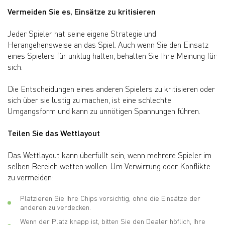
Vermeiden Sie es, Einsätze zu kritisieren
Jeder Spieler hat seine eigene Strategie und
Herangehensweise an das Spiel. Auch wenn Sie den Einsatz
eines Spielers für unklug halten, behalten Sie Ihre Meinung für
sich.
Die Entscheidungen eines anderen Spielers zu kritisieren oder
sich über sie lustig zu machen, ist eine schlechte
Umgangsform und kann zu unnötigen Spannungen führen.
Teilen Sie das Wettlayout
Das Wettlayout kann überfüllt sein, wenn mehrere Spieler im
selben Bereich wetten wollen. Um Verwirrung oder Konflikte
zu vermeiden:
Platzieren Sie Ihre Chips vorsichtig, ohne die Einsätze der
anderen zu verdecken.
Wenn der Platz knapp ist, bitten Sie den Dealer höflich, Ihre