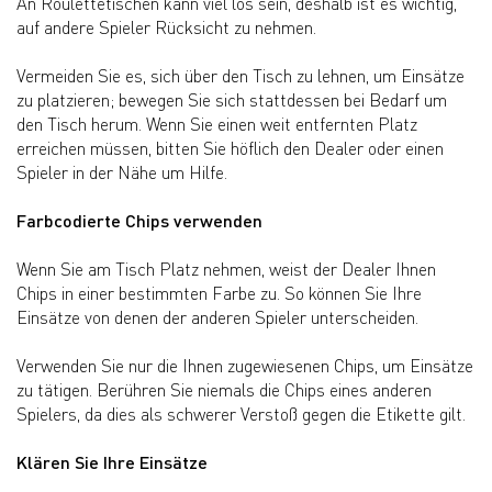
An Roulettetischen kann viel los sein, deshalb ist es wichtig,
auf andere Spieler Rücksicht zu nehmen.
Vermeiden Sie es, sich über den Tisch zu lehnen, um Einsätze
zu platzieren; bewegen Sie sich stattdessen bei Bedarf um
den Tisch herum. Wenn Sie einen weit entfernten Platz
erreichen müssen, bitten Sie höflich den Dealer oder einen
Spieler in der Nähe um Hilfe.
Farbcodierte Chips verwenden
Wenn Sie am Tisch Platz nehmen, weist der Dealer Ihnen
Chips in einer bestimmten Farbe zu. So können Sie Ihre
Einsätze von denen der anderen Spieler unterscheiden.
Verwenden Sie nur die Ihnen zugewiesenen Chips, um Einsätze
zu tätigen. Berühren Sie niemals die Chips eines anderen
Spielers, da dies als schwerer Verstoß gegen die Etikette gilt.
Klären Sie Ihre Einsätze