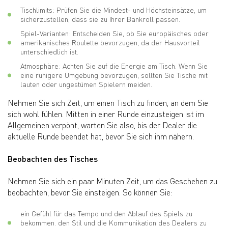
Tischlimits: Prüfen Sie die Mindest- und Höchsteinsätze, um
sicherzustellen, dass sie zu Ihrer Bankroll passen.
Spiel-Varianten: Entscheiden Sie, ob Sie europäisches oder
amerikanisches Roulette bevorzugen, da der Hausvorteil
unterschiedlich ist.
Atmosphäre: Achten Sie auf die Energie am Tisch. Wenn Sie
eine ruhigere Umgebung bevorzugen, sollten Sie Tische mit
lauten oder ungestümen Spielern meiden.
Nehmen Sie sich Zeit, um einen Tisch zu finden, an dem Sie
sich wohl fühlen. Mitten in einer Runde einzusteigen ist im
Allgemeinen verpönt, warten Sie also, bis der Dealer die
aktuelle Runde beendet hat, bevor Sie sich ihm nähern.
Beobachten des Tisches
Nehmen Sie sich ein paar Minuten Zeit, um das Geschehen zu
beobachten, bevor Sie einsteigen. So können Sie:
ein Gefühl für das Tempo und den Ablauf des Spiels zu
bekommen. den Stil und die Kommunikation des Dealers zu