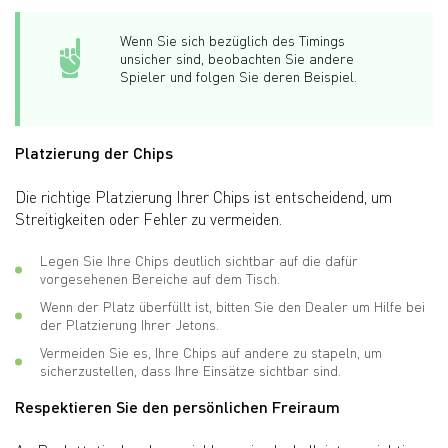
Wenn Sie sich bezüglich des Timings
unsicher sind, beobachten Sie andere
Spieler und folgen Sie deren Beispiel.
Platzierung der Chips
Die richtige Platzierung Ihrer Chips ist entscheidend, um
Streitigkeiten oder Fehler zu vermeiden.
Legen Sie Ihre Chips deutlich sichtbar auf die dafür
vorgesehenen Bereiche auf dem Tisch.
Wenn der Platz überfüllt ist, bitten Sie den Dealer um Hilfe bei
der Platzierung Ihrer Jetons.
Vermeiden Sie es, Ihre Chips auf andere zu stapeln, um
sicherzustellen, dass Ihre Einsätze sichtbar sind.
Respektieren Sie den persönlichen Freiraum