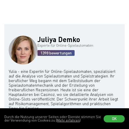
Juliya Demko
Experte für Online-Spielautomaten
1398 bewertungen
Yulia - eine Expertin für Online-Spielautomaten, spezialisiert
auf die Analyse von Spielautomaten und Spielstrategien. Ihr
beruflicher Weg begann mit dem Selbststudium der
Spielautomatenmechanik und der Erstellung von
freiberuflichen Rezensionen. Heute ist sie eine der
Hauptautoren bei Casinoz, wo sie detaillierte Analysen von
Online-Slots veröffentlicht. Der Schwerpunkt ihrer Arbeit liegt
auf Risikomanagement, Spielalgorithmen und praktischen
Durch die Nutzung unserer Seiten oder Dienste stimmen Sie
Online-Spielautomaten
OK
der Verwendung von Cookies zu
(Mehr erfahren)
Experte in:
Analyse der Spielstrategie
Risikomanagement