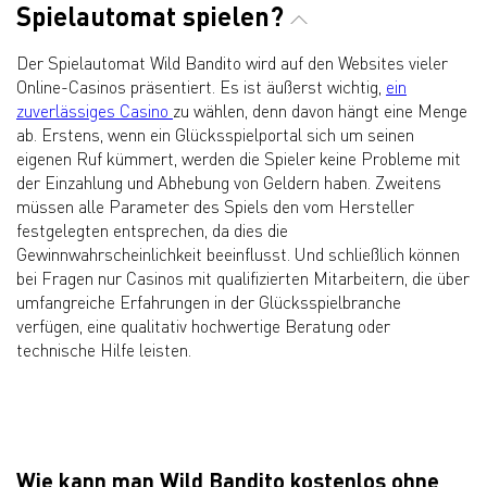
Spielautomat spielen?
Der Spielautomat Wild Bandito wird auf den Websites vieler
Online-Casinos präsentiert. Es ist äußerst wichtig,
ein
zuverlässiges Casino
zu wählen, denn davon hängt eine Menge
ab. Erstens, wenn ein Glücksspielportal sich um seinen
eigenen Ruf kümmert, werden die Spieler keine Probleme mit
der Einzahlung und Abhebung von Geldern haben. Zweitens
müssen alle Parameter des Spiels den vom Hersteller
festgelegten entsprechen, da dies die
Gewinnwahrscheinlichkeit beeinflusst. Und schließlich können
bei Fragen nur Casinos mit qualifizierten Mitarbeitern, die über
umfangreiche Erfahrungen in der Glücksspielbranche
verfügen, eine qualitativ hochwertige Beratung oder
technische Hilfe leisten.
Wie kann man Wild Bandito kostenlos ohne