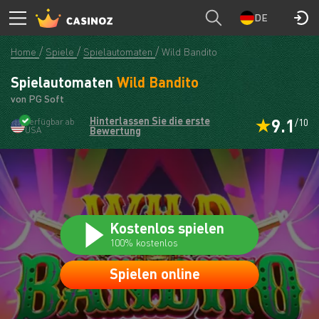
CASINOZ
SPIELEN
DE
Home
Spiele
Spielautomaten
Wild Bandito
Spielautomaten
Wild Bandito
von PG Soft
Hinterlassen Sie die erste
9.1
Verfügbar ab
/10
USA
Bewertung
Kostenlos spielen
100% kostenlos
Spielen online