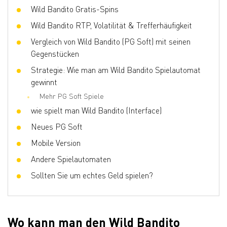
Wild Bandito Gratis-Spins
Wild Bandito RTP, Volatilität & Trefferhäufigkeit
Vergleich von Wild Bandito (PG Soft) mit seinen
Gegenstücken
Strategie: Wie man am Wild Bandito Spielautomat
gewinnt
Mehr PG Soft Spiele
wie spielt man Wild Bandito (Interface)
Neues PG Soft
Mobile Version
Andere Spielautomaten
Sollten Sie um echtes Geld spielen?
Wo kann man den Wild Bandito