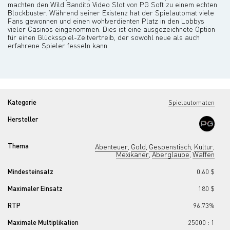
machten den Wild Bandito Video Slot von PG Soft zu einem echten
Blockbuster. Während seiner Existenz hat der Spielautomat viele
Fans gewonnen und einen wohlverdienten Platz in den Lobbys
vieler Casinos eingenommen. Dies ist eine ausgezeichnete Option
für einen Glücksspiel-Zeitvertreib, der sowohl neue als auch
erfahrene Spieler fesseln kann.
Kategorie
Spielautomaten
Hersteller
Thema
Abenteuer
Gold
Gespenstisch
Kultur
,
,
,
,
Mexikaner
Aberglaube
Waffen
,
,
Mindesteinsatz
0.60 $
Maximaler Einsatz
180 $
RTP
96.73%
Maximale Multiplikation
25000 : 1