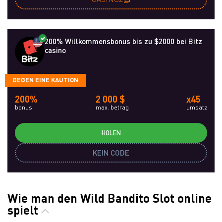
200% Willkommensbonus bis zu $2000 bei Bitz
casino
GEGEN EINE KAUTION
200%
2 000 $
x45
bonus
max. betrag
umsatz
HOLEN
KEIN CODE
Wie man den Wild Bandito Slot online
spielt