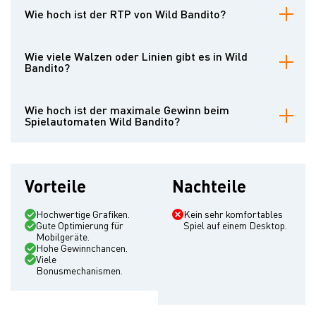
Wie hoch ist der RTP von Wild Bandito?
96,73 %, was für ein komfortables Spiel völlig ausreichend ist.
Wie viele Walzen oder Linien gibt es in Wild
Bandito?
Standard 5x4 Schema, mit einer erhöhten Anzahl von Zeilen auf
1024.
Wie hoch ist der maximale Gewinn beim
Spielautomaten Wild Bandito?
x25000 vom ursprünglichen Einsatz.
Vorteile
Nachteile
Hochwertige Grafiken.
Kein sehr komfortables
Gute Optimierung für
Spiel auf einem Desktop.
Mobilgeräte.
Hohe Gewinnchancen.
Viele
Bonusmechanismen.