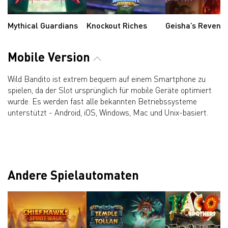
Mythical Guardians
Knockout Riches
Geisha’s Reveng
Mobile Version
Wild Bandito ist extrem bequem auf einem Smartphone zu
spielen, da der Slot ursprünglich für mobile Geräte optimiert
wurde. Es werden fast alle bekannten Betriebssysteme
unterstützt - Android, iOS, Windows, Mac und Unix-basiert.
Andere Spielautomaten