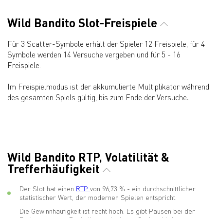
Wild Bandito Slot-Freispiele
Für 3 Scatter-Symbole erhält der Spieler 12 Freispiele, für 4
Symbole werden 14 Versuche vergeben und für 5 - 16
Freispiele.
Im Freispielmodus ist der akkumulierte Multiplikator während
des gesamten Spiels gültig, bis zum Ende der Versuche
.
Wild Bandito RTP, Volatilität &
Trefferhäufigkeit
Der Slot hat einen
RTP
von 96,73 % - ein durchschnittlicher
statistischer Wert, der modernen Spielen entspricht.
Die Gewinnhäufigkeit ist recht hoch. Es gibt Pausen bei der