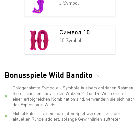
J Symbol
Символ 10
10 Symbol
Bonusspiele Wild Bandito
Goldgerahmte Symbole - Symbole in einem goldenen Rahmen.
Sie erscheinen nur auf den Walzen 2, 3 und 4. Wenn sie Teil
einer erfolgreichen Kombination sind, verwandeln sie sich nach
der Explosion in Wilds.
Multiplikator. In einem normalen Spiel werden sie in der
aktuellen Runde addiert, solange Gewinnlinien auftreten.