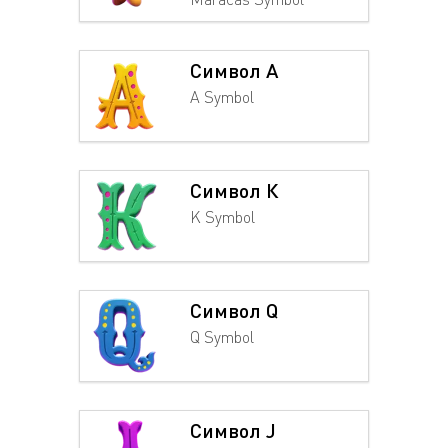
Символ А
A Symbol
Символ К
K Symbol
Символ Q
Q Symbol
Символ J