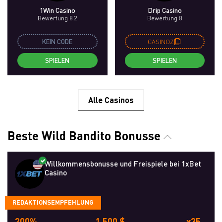
1Win Casino
Drip Casino
Bewertung 8.2
Bewertung 8
KEIN CODE
CASINOZ
SPIELEN
SPIELEN
Alle Casinos
Beste Wild Bandito Bonusse
Willkommensbonusse und Freispiele bei 1xBet
Casino
REDAKTIONSEMPFEHLUNG
200%
1 500 $
x35