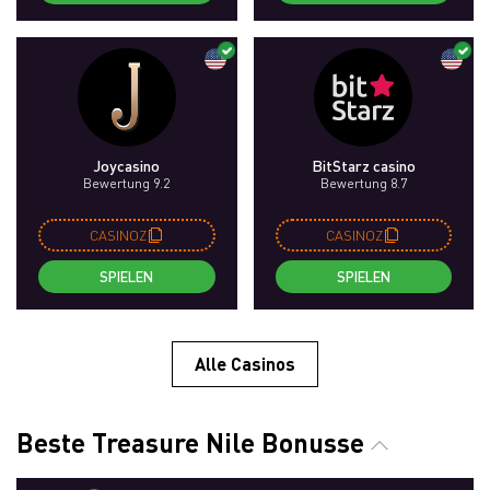
Joycasino
BitStarz casino
Bewertung 9.2
Bewertung 8.7
CASINOZ
CASINOZ
SPIELEN
SPIELEN
Alle Casinos
Beste Treasure Nile Bonusse