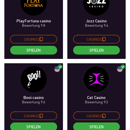
PlayFortuna casino
Jozz Casino
Bewertung 9.8
Bewertung 9.4
CASINOZ
CASINOZ
SPIELEN
SPIELEN
Booi casino
Cat Casino
Bewertung 9.4
Bewertung 9.3
CASINOZ
CASINOZ
SPIELEN
SPIELEN