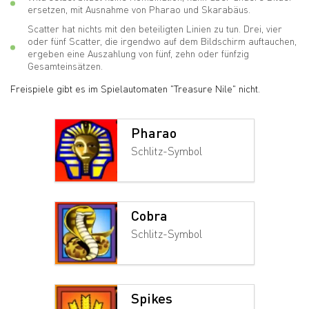
ersetzen, mit Ausnahme von Pharao und Skarabäus.
Scatter hat nichts mit den beteiligten Linien zu tun. Drei, vier
oder fünf Scatter, die irgendwo auf dem Bildschirm auftauchen,
ergeben eine Auszahlung von fünf, zehn oder fünfzig
Gesamteinsätzen.
Freispiele gibt es im Spielautomaten "Treasure Nile" nicht.
Pharao
Schlitz-Symbol
Cobra
Schlitz-Symbol
Spikes