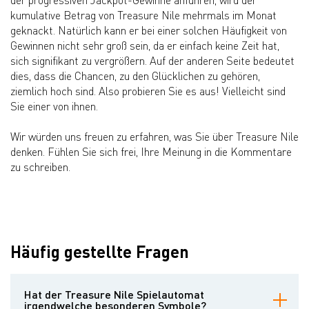
der progressiven Jackpot-Gewinne anführen, wird der
kumulative Betrag von Treasure Nile mehrmals im Monat
geknackt. Natürlich kann er bei einer solchen Häufigkeit von
Gewinnen nicht sehr groß sein, da er einfach keine Zeit hat,
sich signifikant zu vergrößern. Auf der anderen Seite bedeutet
dies, dass die Chancen, zu den Glücklichen zu gehören,
ziemlich hoch sind. Also probieren Sie es aus! Vielleicht sind
Sie einer von ihnen.
Wir würden uns freuen zu erfahren, was Sie über Treasure Nile
denken. Fühlen Sie sich frei, Ihre Meinung in die Kommentare
zu schreiben.
Häufig gestellte Fragen
Hat der Treasure Nile Spielautomat
irgendwelche besonderen Symbole?