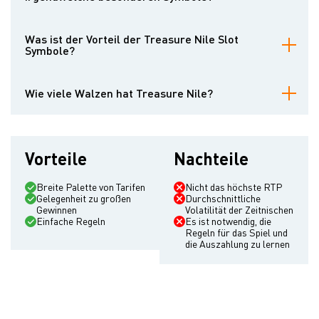
Obwohl es bei Treasure Nile keine Bonusmodi gibt, müssen Sie
dennoch nach besonderen Symbolen Ausschau halten. Die
Was ist der Vorteil der Treasure Nile Slot
Pyramiden selbst bilden die Joker, während das Scatter-Symbol
Symbole?
durch den Skarabäus dargestellt wird.
Das ägyptische Thema gilt nur für die Treasure Nile-Symbole
selbst, die sehr detailliert und vielfältig sind.
Wie viele Walzen hat Treasure Nile?
Der Treasure Nile-Spielautomat hat 5 Walzen.
Vorteile
Nachteile
Breite Palette von Tarifen
Nicht das höchste RTP
Gelegenheit zu großen
Durchschnittliche
Gewinnen
Volatilität der Zeitnischen
Einfache Regeln
Es ist notwendig, die
Regeln für das Spiel und
die Auszahlung zu lernen