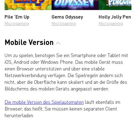
Pile ‘Em Up
Gems Odyssey
Holly Jolly Peng
Microgaming
Microgaming
Microgaming
Mobile Version
Um zu spielen, benötigen Sie ein Smartphone oder Tablet mit
iOS, Android oder Windows Phone. Das mobile Gerät muss
einen Browser unterstützen und über eine stabile
Netzwerkverbindung verfügen. Die Spielregeln ändern sich
nicht, aber die Oberfläche kann skaliert und an die Größe des
Bildschirms des mobilen Geräts angepasst werden.
Die mobile Version des Spielautomaten
läuft ebenfalls im
Browser, das heißt, Sie müssen keinen separaten Client
herunterladen.