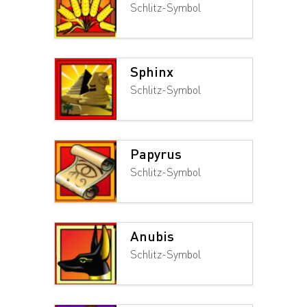
Schlitz-Symbol
Sphinx
Schlitz-Symbol
Papyrus
Schlitz-Symbol
Anubis
Schlitz-Symbol