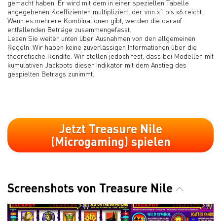
gemacht haben. Er wird mit dem in einer speziellen Tabelle
angegebenen Koeffizienten multipliziert, der von x1 bis x6 reicht.
Wenn es mehrere Kombinationen gibt, werden die darauf
entfallenden Beträge zusammengefasst.
Lesen Sie weiter unten über Ausnahmen von den allgemeinen
Regeln. Wir haben keine zuverlässigen Informationen über die
theoretische Rendite. Wir stellen jedoch fest, dass bei Modellen mit
kumulativen Jackpots dieser Indikator mit dem Anstieg des
gespielten Betrags zunimmt.
Jetzt Treasure Nile
(Microgaming) spielen
Screenshots von Treasure Nile