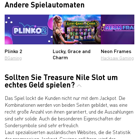
Andere Spielautomaten
Plinko 2
Lucky, Grace and
Neon Frames
Charm
BGaming
Hacksaw Gaming
Sollten Sie Treasure Nile Slot um
echtes Geld spielen?
Das Spiel lockt die Kunden nicht nur mit dem Jackpot. Die
Kombinationen werden von beiden Seiten gebildet, was eine
recht große Anzahl von ihnen garantiert, und die Auszahlungen
sind sehr solide. Auch die besonderen Eigenschaften der
Sondersymbole sind sehr erfreulich.
Laut spezialisierten ausländischen Websites, die die Statistik