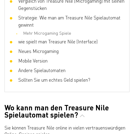
Vergleich von Treasure Nile (Microgaming) mit seinen
Gegenstücken
Strategie: Wie man am Treasure Nile Spielautomat
gewinnt
Mehr Microgaming Spiele
wie spielt man Treasure Nile (Interface)
Neues Microgaming
Mobile Version
Andere Spielautomaten
Sollten Sie um echtes Geld spielen?
Wo kann man den Treasure Nile
Spielautomat spielen?
Sie können Treasure Nile online in vielen vertrauenswürdigen