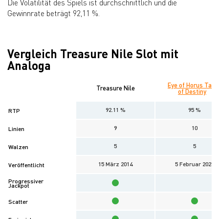
Die Volatilität des Spiels ist durchschnittlich und die
Gewinnrate beträgt 92,11 %.
Vergleich Treasure Nile Slot mit
Analoga
Eye of Horus Tabl
Treasure Nile
of Destiny
92.11 %
95 %
RTP
9
10
Linien
5
5
Walzen
15 März 2014
5 Februar 2025
Veröffentlicht
Progressiver
Jackpot
Scatter