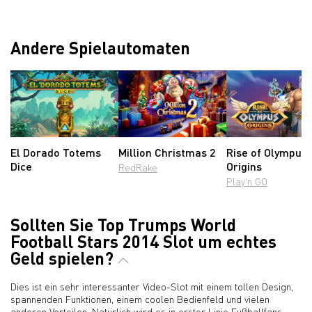
Andere Spielautomaten
El Dorado Totems
Million Christmas 2
Rise of Olympus
Dice
Origins
RedRake
Play’n GO
Sollten Sie Top Trumps World
Football Stars 2014 Slot um echtes
Geld spielen?
Dies ist ein sehr interessanter Video-Slot mit einem tollen Design,
spannenden Funktionen, einem coolen Bedienfeld und vielen
anderen Vorteilen. Natürlich wird es in erster Linie Fußballfans