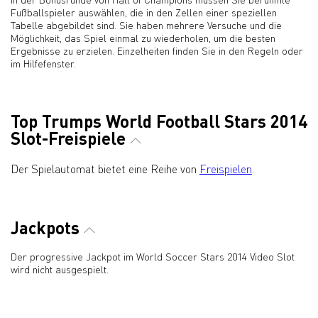
Fußballspieler auswählen, die in den Zellen einer speziellen
Tabelle abgebildet sind. Sie haben mehrere Versuche und die
Möglichkeit, das Spiel einmal zu wiederholen, um die besten
Ergebnisse zu erzielen. Einzelheiten finden Sie in den Regeln oder
im Hilfefenster.
Top Trumps World Football Stars 2014
Slot-Freispiele
Der Spielautomat bietet eine Reihe von
Freispielen
.
Jackpots
Der progressive Jackpot im World Soccer Stars 2014 Video Slot
wird nicht ausgespielt.