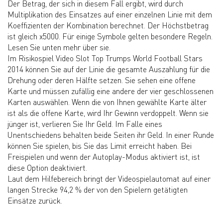
Der Betrag, der sich in diesem Fall ergibt, wird durch
Multiplikation des Einsatzes auf einer einzelnen Linie mit dem
Koeffizienten der Kombination berechnet. Der Höchstbetrag
ist gleich x5000. Für einige Symbole gelten besondere Regeln.
Lesen Sie unten mehr über sie.
Im Risikospiel Video Slot Top Trumps World Football Stars
2014 können Sie auf der Linie die gesamte Auszahlung für die
Drehung oder deren Hälfte setzen. Sie sehen eine offene
Karte und müssen zufällig eine andere der vier geschlossenen
Karten auswählen. Wenn die von Ihnen gewählte Karte älter
ist als die offene Karte, wird Ihr Gewinn verdoppelt. Wenn sie
jünger ist, verlieren Sie Ihr Geld. Im Falle eines
Unentschiedens behalten beide Seiten ihr Geld. In einer Runde
können Sie spielen, bis Sie das Limit erreicht haben. Bei
Freispielen und wenn der Autoplay-Modus aktiviert ist, ist
diese Option deaktiviert.
Laut dem Hilfebereich bringt der Videospielautomat auf einer
langen Strecke 94,2 % der von den Spielern getätigten
Einsätze zurück.