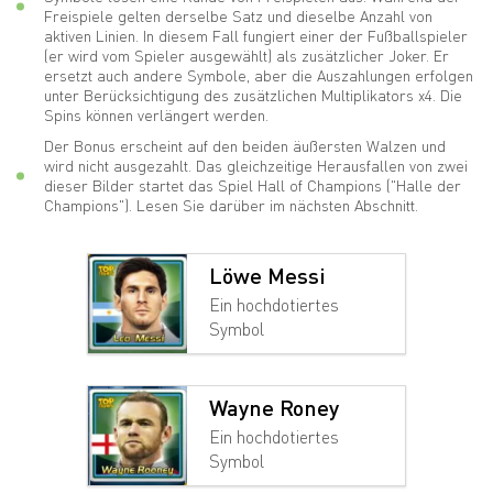
Freispiele gelten derselbe Satz und dieselbe Anzahl von
aktiven Linien. In diesem Fall fungiert einer der Fußballspieler
(er wird vom Spieler ausgewählt) als zusätzlicher Joker. Er
ersetzt auch andere Symbole, aber die Auszahlungen erfolgen
unter Berücksichtigung des zusätzlichen Multiplikators x4. Die
Spins können verlängert werden.
Der Bonus erscheint auf den beiden äußersten Walzen und
wird nicht ausgezahlt. Das gleichzeitige Herausfallen von zwei
dieser Bilder startet das Spiel Hall of Champions ("Halle der
Champions"). Lesen Sie darüber im nächsten Abschnitt.
Löwe Messi
Ein hochdotiertes
Symbol
Wayne Roney
Ein hochdotiertes
Symbol