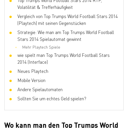
Top Trumps World Football Stars 2014 RTP,
Volatilität & Trefferhäufigkeit
Vergleich von Top Trumps World Football Stars 2014
(Playtech) mit seinen Gegenstücken
Strategie: Wie man am Top Trumps World Football
Stars 2014 Spielautomat gewinnt
Mehr Playtech Spiele
wie spielt man Top Trumps World Football Stars
2014 (Interface)
Neues Playtech
Mobile Version
Andere Spielautomaten
Sollten Sie um echtes Geld spielen?
Wo kann man den Top Trumps World