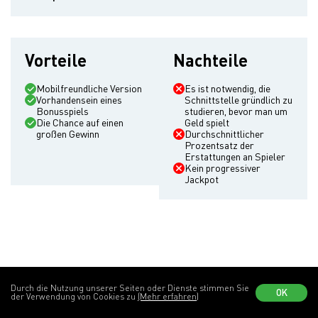
Der Spielautomat Top Trumps World Football Stars 2014 hat 5
Walzen.
Vorteile
Nachteile
Mobilfreundliche Version
Es ist notwendig, die
Vorhandensein eines
Schnittstelle gründlich zu
Bonusspiels
studieren, bevor man um
Die Chance auf einen
Geld spielt
großen Gewinn
Durchschnittlicher
Prozentsatz der
Erstattungen an Spieler
Kein progressiver
Jackpot
Durch die Nutzung unserer Seiten oder Dienste stimmen Sie
OK
der Verwendung von Cookies zu
(Mehr erfahren)
Denis Anipchenko