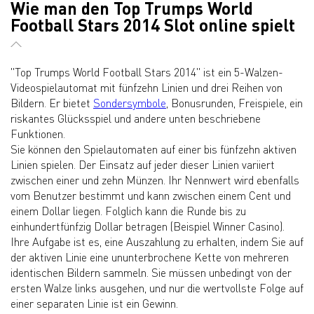
Wie man den Top Trumps World
Football Stars 2014 Slot online spielt
"Top Trumps World Football Stars 2014" ist ein 5-Walzen-
Videospielautomat mit fünfzehn Linien und drei Reihen von
Bildern. Er bietet
Sondersymbole
, Bonusrunden, Freispiele, ein
riskantes Glücksspiel und andere unten beschriebene
Funktionen.
Sie können den Spielautomaten auf einer bis fünfzehn aktiven
Linien spielen. Der Einsatz auf jeder dieser Linien variiert
zwischen einer und zehn Münzen. Ihr Nennwert wird ebenfalls
vom Benutzer bestimmt und kann zwischen einem Cent und
einem Dollar liegen. Folglich kann die Runde bis zu
einhundertfünfzig Dollar betragen (Beispiel Winner Casino).
Ihre Aufgabe ist es, eine Auszahlung zu erhalten, indem Sie auf
der aktiven Linie eine ununterbrochene Kette von mehreren
identischen Bildern sammeln. Sie müssen unbedingt von der
ersten Walze links ausgehen, und nur die wertvollste Folge auf
einer separaten Linie ist ein Gewinn.