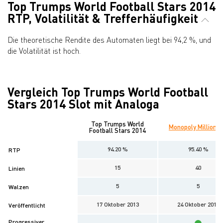
Top Trumps World Football Stars 2014
RTP, Volatilität & Trefferhäufigkeit
Die theoretische Rendite des Automaten liegt bei 94,2 %, und
die Volatilität ist hoch.
Vergleich Top Trumps World Football
Stars 2014 Slot mit Analoga
Top Trumps World
Monopoly Millionai
Football Stars 2014
94.20 %
95.40 %
RTP
15
40
Linien
5
5
Walzen
17 Oktober 2013
24 Oktober 2018
Veröffentlicht
Progressiver