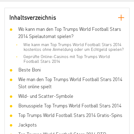
Anzahl der Walzen
5
Inhaltsverzeichnis
Anzahl der Linien
15
Jokers
Wo kann man den Top Trumps World Football Stars
Ja
2014 Spielautomat spielen?
Scatter
Ja
Wie kann man Top Trumps World Football Stars 2014
Spiele mit gleichen Chancen
Ja
kostenlos ohne Anmeldung oder um Echtgeld spielen?
Geprüfte Online-Casinos mit Top Trumps World
Bonusspiele
Free Spins, Gamble, Bonus symbol,
Football Stars 2014
Substitution Symbols, Scatter symbols,
Bothway, Wild
Beste Boni
Volatilität
High
Wie man den Top Trumps World Football Stars 2014
3D-Slot
Nein
Slot online spielt
Respins
Wild- und Scatter-Symbole
Nein
Bonusspiele Top Trumps World Football Stars 2014
Free Spins
Ja
Top Trumps World Football Stars 2014 Gratis-Spins
Wettlinie
0.01 - 10
Jackpots