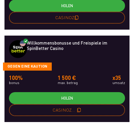
HOLEN
CASINOZ
Willkommensbonusse und Freispiele im
SpinBetter Casino
GEGEN EINE KAUTION
100%
1 500 €
x35
bonus
max. betrag
umsatz
HOLEN
CASINOZRU