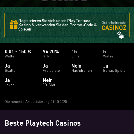
Registrieren Sie sich unter PlayFortuna
Gutscheincode
Kasino & verwenden Sie den Promo-Code &
CASINOZ
Spielen
0.01 - 150 €
94.20%
15
5
Wette
RTP
Linien
Walzen
Ja
Ja
Nein
Ja
Scatter
Freispiele
Nachdrehen
Bonus Spiele
Ja
Nein
Joker
3D-Slot
Die neueste Aktualisierung 09.10.2025
Beste Playtech Casinos