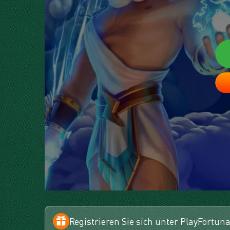
Registrieren Sie sich unter PlayFortu