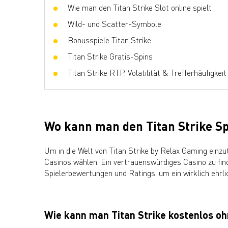
Wie man den Titan Strike Slot online spielt
Wild- und Scatter-Symbole
Bonusspiele Titan Strike
Titan Strike Gratis-Spins
Titan Strike RTP, Volatilität & Trefferhäufigkeit
Wo kann man den Titan Strike S
Um in die Welt von Titan Strike by Relax Gaming einzu
Casinos wählen. Ein vertrauenswürdiges Casino zu finde
Spielerbewertungen und Ratings, um ein wirklich ehrl
Wie kann man Titan Strike kostenlos o