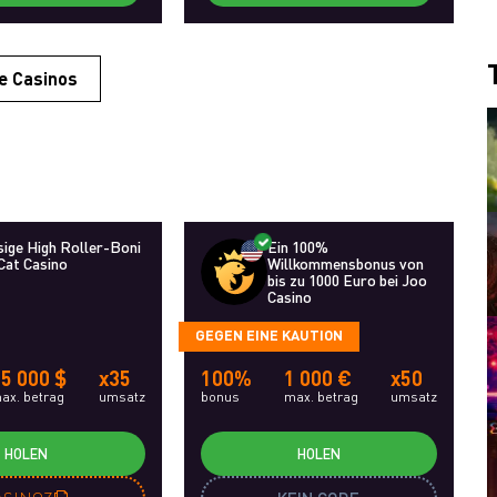
le Casinos
sige High Roller-Boni
Ein 100%
 Cat Casino
Willkommensbonus von
bis zu 1000 Euro bei Joo
Casino
GEGEN EINE KAUTION
25 000 $
x35
100%
1 000 €
x50
ax. betrag
umsatz
bonus
max. betrag
umsatz
HOLEN
HOLEN