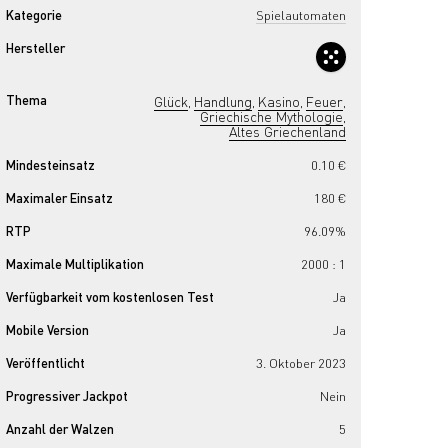
Kategorie
Spielautomaten
Hersteller
Thema
Glück
Handlung
Kasino
Feuer
,
,
,
,
Griechische Mythologie
,
Altes Griechenland
Mindesteinsatz
0.10 €
Maximaler Einsatz
180 €
RTP
96.09%
Maximale Multiplikation
2000 : 1
Verfügbarkeit vom kostenlosen Test
Ja
Mobile Version
Ja
Veröffentlicht
3. Oktober 2023
Progressiver Jackpot
Nein
Anzahl der Walzen
5