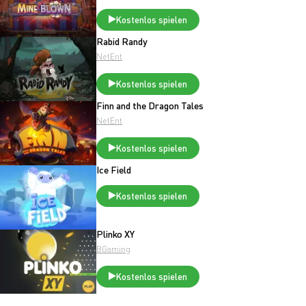
Kostenlos spielen
Rabid Randy
NetEnt
Kostenlos spielen
Finn and the Dragon Tales
NetEnt
Kostenlos spielen
Ice Field
Kostenlos spielen
Plinko XY
BGaming
Kostenlos spielen