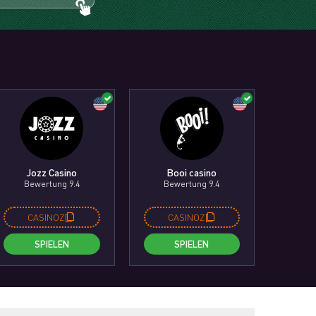
Jozz Casino
Booi casino
Bewertung 9.4
Bewertung 9.4
CASINOZ
CASINOZ
SPIELEN
SPIELEN