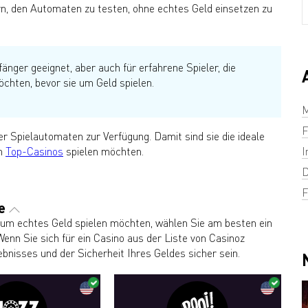
rn, den Automaten zu testen, ohne echtes Geld einsetzen zu
nger geeignet, aber auch für erfahrene Spieler, die
chten, bevor sie um Geld spielen.
M
F
r Spielautomaten zur Verfügung. Damit sind sie die ideale
en
Top-Casinos
spielen möchten.
I
D
F
ke
 um echtes Geld spielen möchten, wählen Sie am besten ein
 Wenn Sie sich für ein Casino aus der Liste von Casinoz
ebnisses und der Sicherheit Ihres Geldes sicher sein.