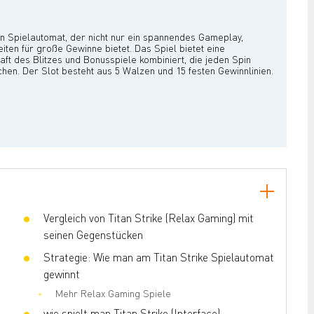
ein Spielautomat, der nicht nur ein spannendes Gameplay,
ten für große Gewinne bietet. Das Spiel bietet eine
aft des Blitzes und Bonusspiele kombiniert, die jeden Spin
n. Der Slot besteht aus 5 Walzen und 15 festen Gewinnlinien.
Vergleich von Titan Strike (Relax Gaming) mit
seinen Gegenstücken
Strategie: Wie man am Titan Strike Spielautomat
gewinnt
Mehr Relax Gaming Spiele
wie spielt man Titan Strike (Interface)