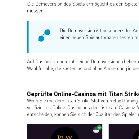
Die Demoversion des Spiels ermöglicht es den Spiele
müssen.
Die Demoversion ist besonders für Anfä
einen neuen Spielautomaten testen mö
Auf Casinoz stehen zahlreiche Demoversionen beliebte
Wahl für alle, die kostenlos und ohne Anmeldung in d
Geprüfte Online-Casinos mit Titan Stri
Wenn Sie mit dem Titan Strike Slot von Relax Gaming
verifiziertes Online-Casino aus der Liste auf Casinoz.
entscheiden, können Sie sich der Qualität des Spielerl