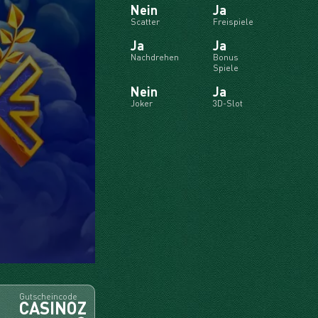
Nein
Ja
Scatter
Freispiele
Ja
Ja
Nachdrehen
Bonus
Spiele
Nein
Ja
Joker
3D-Slot
Gutscheincode
CASINOZ