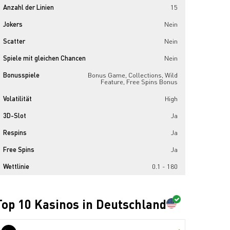
Anzahl der Linien
15
Jokers
Nein
Scatter
Nein
Spiele mit gleichen Chancen
Nein
Bonusspiele
Bonus Game, Collections, Wild
Feature, Free Spins Bonus
Volatilität
High
3D-Slot
Ja
Respins
Ja
Free Spins
Ja
Wettlinie
0.1 - 180
Top 10 Kasinos in Deutschland