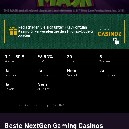
Registrieren Sie sich unter PlayFortuna
Gutscheincode
Kasino & verwenden Sie den Promo-Code &
CASINOZ
Spielen
0.1 - 50 $
96.53%
20
5
Wette
RTP
Linien
Walzen
Ja
Ja
Nein
Ja
Scatter
Freispiele
Nachdrehen
Bonus Spiele
Ja
Nein
Joker
3D-Slot
Die neueste Aktualisierung 05.12.2024
Beste NextGen Gaming Casinos