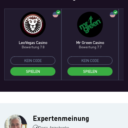
LeoVegas Casino
Mr Green Casino
Bewertung 7.8
Bewertung 7.7
KEIN CODE
KEIN CODE
SPIELEN
SPIELEN
Expertenmeinung
Denis Anipchenko