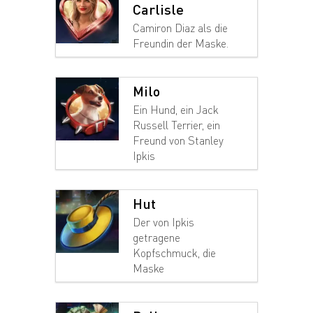
Carlisle
Camiron Diaz als die
Freundin der Maske.
Milo
Ein Hund, ein Jack
Russell Terrier, ein
Freund von Stanley
Ipkis
Hut
Der von Ipkis
getragene
Kopfschmuck, die
Maske