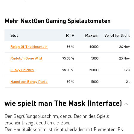
Mehr NextGen Gaming Spielautomaten
Slot
RTP
Maxwin
Veröffentlichu
Reign Of The Mountain
96 %
10000
24 Novem
Rudolph Gone Wild
95.33 %
5000
25 Novem
Funky Chicken
95.33 %
50000
12 Au
Napoleon Boney Parts
95 %
5000
2 Ja
wie spielt man The Mask (Interface)
Der Begrüßungsbildschirm, der zu Beginn des Spiels
erscheint, zeigt deutlich die Boni.
Der Hauptbildschirm ist nicht überladen mit Elementen. Es