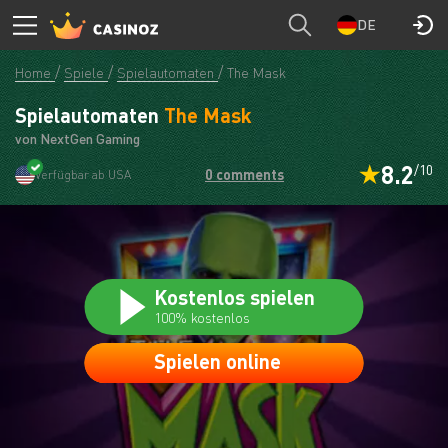
CASINOZ
SPIELEN
DE
Home
Spiele
Spielautomaten
The Mask
Spielautomaten
The Mask
von NextGen Gaming
8.2
/10
0 comments
Verfügbar ab USA
Kostenlos spielen
100% kostenlos
Spielen online