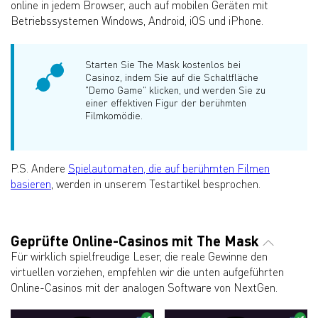
online in jedem Browser, auch auf mobilen Geräten mit
Betriebssystemen Windows, Android, iOS und iPhone.
Starten Sie The Mask kostenlos bei
Casinoz, indem Sie auf die Schaltfläche
"Demo Game" klicken, und werden Sie zu
einer effektiven Figur der berühmten
Filmkomödie.
P.S. Andere
Spielautomaten, die auf berühmten Filmen
basieren
, werden in unserem Testartikel besprochen.
Geprüfte Online-Casinos mit The Mask
Für wirklich spielfreudige Leser, die reale Gewinne den
virtuellen vorziehen, empfehlen wir die unten aufgeführten
Online-Casinos mit der analogen Software von NextGen.