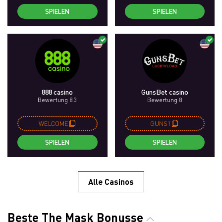
SPIELEN
SPIELEN
888 casino
GunsBet casino
Bewertung 8.3
Bewertung 8
WELCOME
GUNS1
SPIELEN
SPIELEN
Alle Casinos
Beste The Mask Bonusse