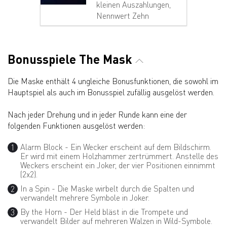
kleinen Auszahlungen,
Nennwert Zehn
Bonusspiele The Mask
Die Maske enthält 4 ungleiche Bonusfunktionen, die sowohl im
Hauptspiel als auch im Bonusspiel zufällig ausgelöst werden.
Nach jeder Drehung und in jeder Runde kann eine der
folgenden Funktionen ausgelöst werden:
Alarm Block - Ein Wecker erscheint auf dem Bildschirm.
Er wird mit einem Holzhammer zertrümmert. Anstelle des
Weckers erscheint ein Joker, der vier Positionen einnimmt
(2x2).
In a Spin - Die Maske wirbelt durch die Spalten und
verwandelt mehrere Symbole in Joker.
By the Horn - Der Held bläst in die Trompete und
verwandelt Bilder auf mehreren Walzen in Wild-Symbole.