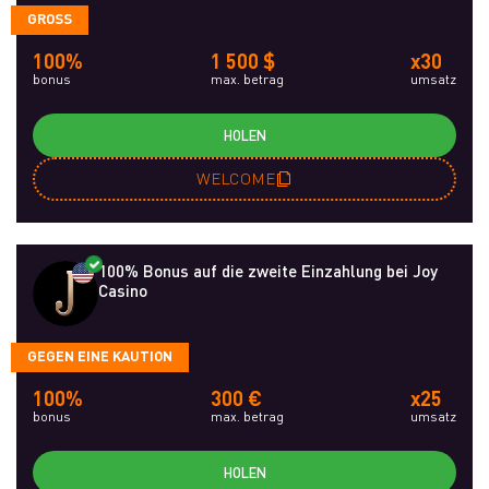
GROSS
100%
1 500 $
x30
bonus
max. betrag
umsatz
HOLEN
WELCOME
100% Bonus auf die zweite Einzahlung bei Joy
Casino
GEGEN EINE KAUTION
100%
300 €
x25
bonus
max. betrag
umsatz
HOLEN