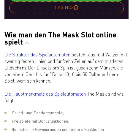
CASINOZ
Wie man den The Mask Slot online
spielt
Die Struktur des Spielautomaten
besteht aus fünf Walzen mit
zwanzig festen Linien und fünfzehn Zellen auf dem mittleren
Bildschirm. Der Einsatz pro Spin ist gleich zehn Münzen, die
von einem Cent bis fünf Dollar (0,10 bis 50 Dollar auf dem
Spiel) wert sein können.
Die Hauptmerkmale des Spielautomaten
The Mask sind wie
folgt
Grund- und Sondersymbole;
Freispiele mit Bonusfunktionen;
thematische Gewinnrunden und andere Funktionen.