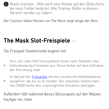
Mask Unmask - Milo wirft eine Maske auf den Bildschirm,
die neun Felder bedeckt. Alle Stanley-Bilder in diesem
Bereich werden zu Jokern.
Der Casinoz-Video-Review von The Mask zeigt einige der Boni.
The Mask Slot-Freispiele
Die Freispiel-Gewinnrunde beginnt mit:
Drei, vier oder fünf Streusymbole lösen zehn, fünfzehn oder
fünfundzwanzig Freispiele aus. Diese finden auf dem Guthaben
der Einrichtung statt.
Im Verlauf der
Freispiele
werden zusätzliche Multiplikatoren
ausgelöst, die bis zu x5 reichen. Der maximale Gewinn kann
das 35000-fache des ursprünglichen Einsatzes betragen.
Außerdem fällt während dieses Bonusspiels auf den Walzen
häufiger ein Joker.