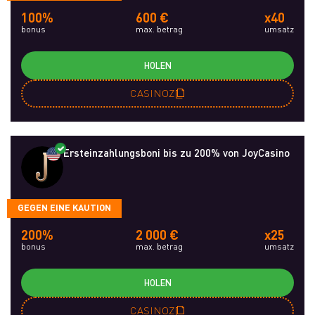
100%
600 €
x40
bonus
max. betrag
umsatz
HOLEN
CASINOZ
Ersteinzahlungsboni bis zu 200% von JoyCasino
GEGEN EINE KAUTION
200%
2 000 €
x25
bonus
max. betrag
umsatz
HOLEN
CASINOZ