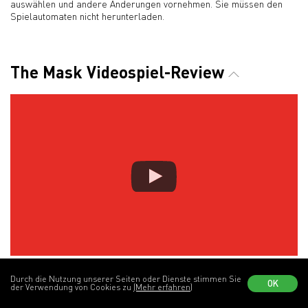
auswählen und andere Änderungen vornehmen. Sie müssen den
Spielautomaten nicht herunterladen.
The Mask Videospiel-Review
Durch die Nutzung unserer Seiten oder Dienste stimmen Sie
OK
Neues NextGen Gaming
der Verwendung von Cookies zu
(Mehr erfahren)