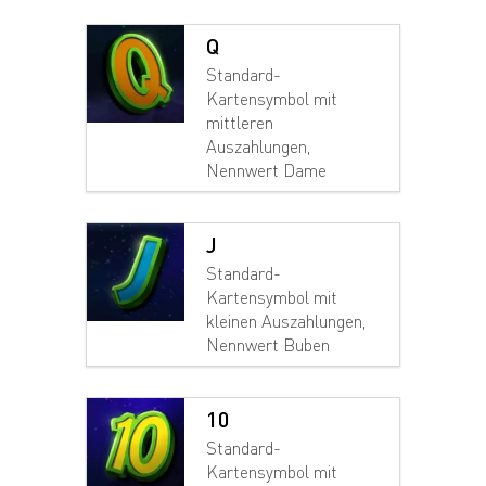
Q
Standard-
Kartensymbol mit
mittleren
Auszahlungen,
Nennwert Dame
J
Standard-
Kartensymbol mit
kleinen Auszahlungen,
Nennwert Buben
10
Standard-
Kartensymbol mit