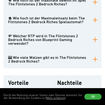
💎 Wie hoch ist der maximale Gewinn im Spiel
The Flintstones 2 Bedrock Riches?
Die Rate kann um das x10000-fache der vom Spieler eingestellten
Rate erhöht werden
💲 Wie hoch ist der Maximaleinsatz beim The
Flintstones 2 Bedrock Riches Spielautomat?
Ein bescheidener Wert von 25 c.u.p.s.
💸 Welcher RTP wird in The Flintstones 2
Bedrock Riches von Blueprint Gaming
verwendet?
Der Durchschnitt für alle Spielmodi beträgt 95%.
🎰 Wie viele Walzen gibt es in The Flintstones
2 Bedrock Riches?
Der Flintstones 2 Bedrock Riches-Spielautomat hat 5 Walzen
Vorteile
Nachteile
Ausgezeichnete visuelle
Hohe Volatilität
Durch die Nutzung unserer Seiten oder Dienste stimmen Sie
Gestaltung
OK
der Verwendung von Cookies zu
(Mehr erfahren)
Fans der
Zeichentrickserie werden