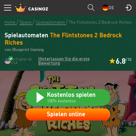
CASINOZ
SPIELEN
DE
Home
Spiele
Spielautomaten
The Flintstones 2 Bedrock Riches
Spielautomaten
The Flintstones 2 Bedrock
Riches
von Blueprint Gaming
Hinterlassen Sie die erste
6.8
Verfügbar ab
/10
USA
Bewertung
Kostenlos spielen
100% kostenlos
Spielen online