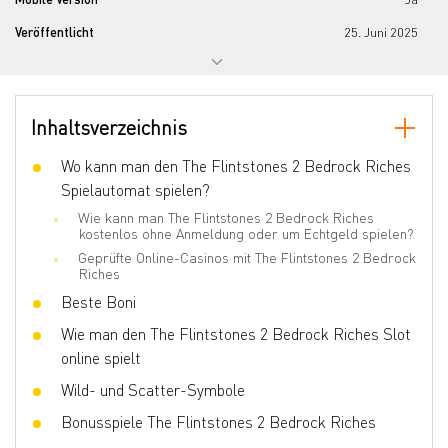
Veröffentlicht
25. Juni 2025
Progressiver Jackpot
Nein
Anzahl der Walzen
5
Inhaltsverzeichnis
Anzahl der Linien
20
Jokers
Wo kann man den The Flintstones 2 Bedrock Riches
Ja
Spielautomat spielen?
Scatter
Ja
Wie kann man The Flintstones 2 Bedrock Riches
Spiele mit gleichen Chancen
Nein
kostenlos ohne Anmeldung oder um Echtgeld spielen?
Geprüfte Online-Casinos mit The Flintstones 2 Bedrock
Bonusspiele
Big Win, Multiplier, Rejected, Jackpots,
Riches
Booster, METERS, Cash Collector
Beste Boni
Volatilität
High
Wie man den The Flintstones 2 Bedrock Riches Slot
3D-Slot
Nein
online spielt
Respins
Ja
Wild- und Scatter-Symbole
Free Spins
Nein
Bonusspiele The Flintstones 2 Bedrock Riches