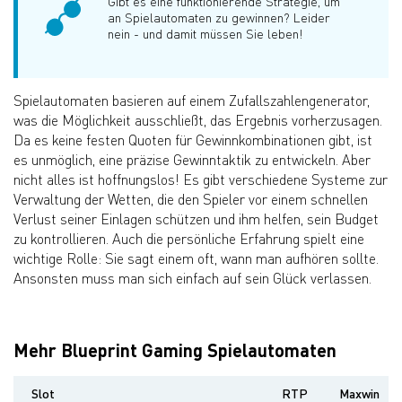
Gibt es eine funktionierende Strategie, um
an Spielautomaten zu gewinnen? Leider
nein - und damit müssen Sie leben!
Spielautomaten basieren auf einem Zufallszahlengenerator,
was die Möglichkeit ausschließt, das Ergebnis vorherzusagen.
Da es keine festen Quoten für Gewinnkombinationen gibt, ist
es unmöglich, eine präzise Gewinntaktik zu entwickeln. Aber
nicht alles ist hoffnungslos! Es gibt verschiedene Systeme zur
Verwaltung der Wetten, die den Spieler vor einem schnellen
Verlust seiner Einlagen schützen und ihm helfen, sein Budget
zu kontrollieren. Auch die persönliche Erfahrung spielt eine
wichtige Rolle: Sie sagt einem oft, wann man aufhören sollte.
Ansonsten muss man sich einfach auf sein Glück verlassen.
Mehr Blueprint Gaming Spielautomaten
Slot
RTP
Maxwin