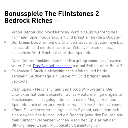
Bonusspiele The Flintstones 2
Bedrock Riches
Yabba Dabba Doo Modifikatoren. Wird zufällig während des
normalen Spielmodus aktiviert und bringt einen von 2 Boostern:
Der Bonus Boost erhöht die Chancen, dass ein Scatter-Symbol
herausfällt, und die Bedrock Bowl Wilds verteilen ein paar
zusätzliche Wild-Symbole über das Spielfeld.
Cash Collect-Funktion. Sammelt Bargeldgewinne aus Taschen
voller Gold.
Das Symbol erscheint
nur auf Rolle 1 oder Rolle 5.
Es können 2 Stück gleichzeitig herausfallen, und beide
sammeln Geldbeträge ein. Säcke mit Gold bringen auch
Jackpots.
Cash Spins - Neudrehungen des Hold&Win-Systems. Der
Entwickler hat dem bekannten Bonus-Feature einige originelle
Mechanismen hinzugefügt. Die erste ist die Möglichkeit, das
Spielfeld nach oben zu erweitern, was 5 freie Zellen auf einmal
öffnet. Ein weiteres ist ein mystisches Symbol, unter dem sich
eine gewöhnliche Münze und ein Booster (eine der Figuren aus
dem Cartoon) verbergen können. Kann den Spieler mit der
Öffnung neuer Zellen, Multiplikator, Sammlung von