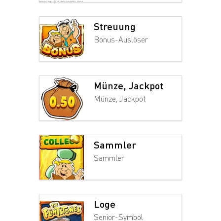
Streuung
Bonus-Auslöser
Münze, Jackpot
Münze, Jackpot
Sammler
Sammler
Loge
Senior-Symbol