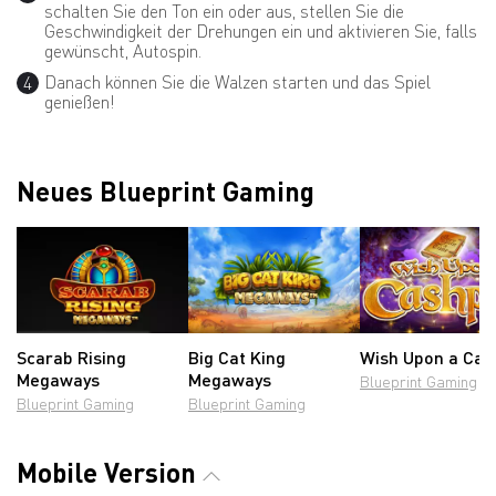
schalten Sie den Ton ein oder aus, stellen Sie die
Geschwindigkeit der Drehungen ein und aktivieren Sie, falls
gewünscht, Autospin.
Danach können Sie die Walzen starten und das Spiel
genießen!
Neues Blueprint Gaming
Scarab Rising
Big Cat King
Wish Upon a Cas
Megaways
Megaways
Blueprint Gaming
Blueprint Gaming
Blueprint Gaming
Mobile Version