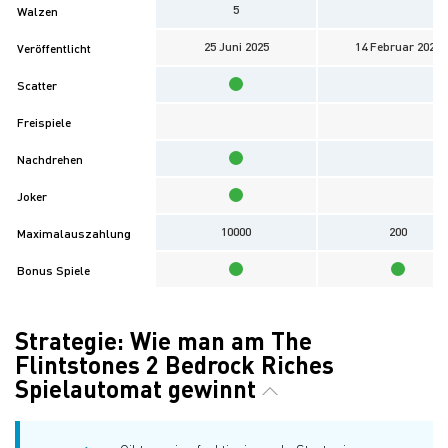
5
Walzen
25 Juni 2025
14 Februar 2024
Veröffentlicht
Scatter
Freispiele
Nachdrehen
Joker
10000
200
Maximalauszahlung
Bonus Spiele
Strategie: Wie man am The
Flintstones 2 Bedrock Riches
Spielautomat gewinnt