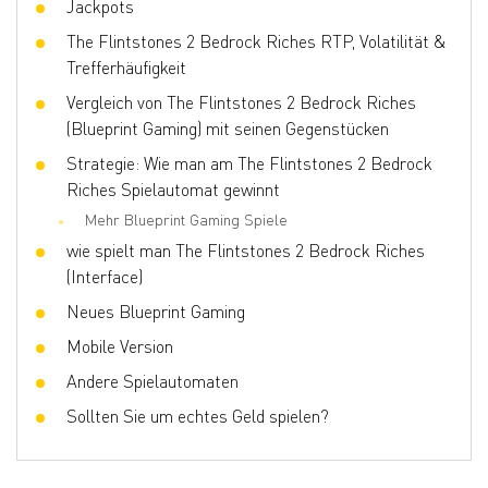
Jackpots
The Flintstones 2 Bedrock Riches RTP, Volatilität &
Trefferhäufigkeit
Vergleich von The Flintstones 2 Bedrock Riches
(Blueprint Gaming) mit seinen Gegenstücken
Strategie: Wie man am The Flintstones 2 Bedrock
Riches Spielautomat gewinnt
Mehr Blueprint Gaming Spiele
wie spielt man The Flintstones 2 Bedrock Riches
(Interface)
Neues Blueprint Gaming
Mobile Version
Andere Spielautomaten
Sollten Sie um echtes Geld spielen?