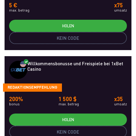
5 €
x75
max. betrag
umsatz
HOLEN
KEIN CODE
Willkommensbonusse und Freispiele bei 1xBet
Casino
REDAKTIONSEMPFEHLUNG
200%
1 500 $
x35
bonus
max. betrag
umsatz
HOLEN
KEIN CODE