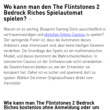
Wo kann man den The Flintstones 2
Bedrock Riches Spielautomat
spielen?
Warum ist es wichtig, Blueprint Gaming Slots ausschließlich in
vertrauenswürdigen und
ehrlichen Online-Casinos
zu spielen?
Der springende Punkt ist, dass die Automaten dieses
Anbieters zwar interessant sind, aber keine häufigen Gewinne
verderben. Die Grundlage des Spiels ist ein mathematisches
Modell, und dieses bestimmt die Wahrscheinlichkeiten. In
lizenzierten Casinos ist der Softwarecode nicht veränderbar -
die Gewinnchancen bleiben so, wie der Entwickler sie
konzipiert hat. Daher ist es sicher und spannend, dort zu
spielen. Wählen Sie immer Originalsoftware direkt vom
Hersteller.
Wie kann man The Flintstones 2 Bedrock
Riches kostenlos ohne Anmeldung oder um