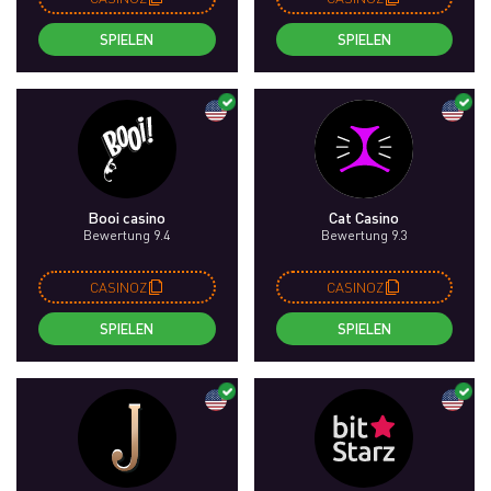
SPIELEN
SPIELEN
Booi casino
Cat Casino
Bewertung 9.4
Bewertung 9.3
CASINOZ
CASINOZ
SPIELEN
SPIELEN