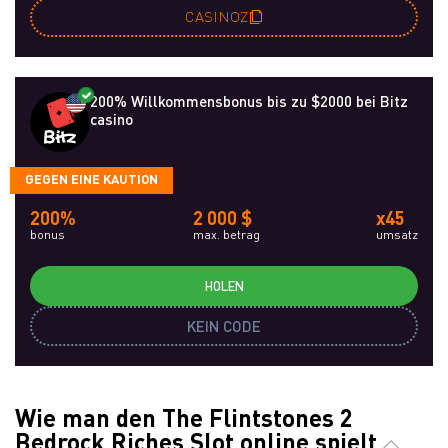
CASINOZ
200% Willkommensbonus bis zu $2000 bei Bitz
casino
GEGEN EINE KAUTION
200%
2 000 $
x45
bonus
max. betrag
umsatz
HOLEN
KEIN CODE
Wie man den The Flintstones 2
Bedrock Riches Slot online spielt