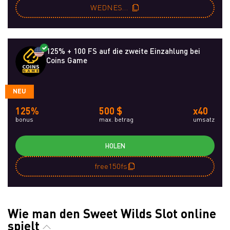
WEDNESDAY
125% + 100 FS auf die zweite Einzahlung bei
Coins Game
NEU
125%
500 $
x40
bonus
max. betrag
umsatz
HOLEN
free150fs
Wie man den Sweet Wilds Slot online
spielt