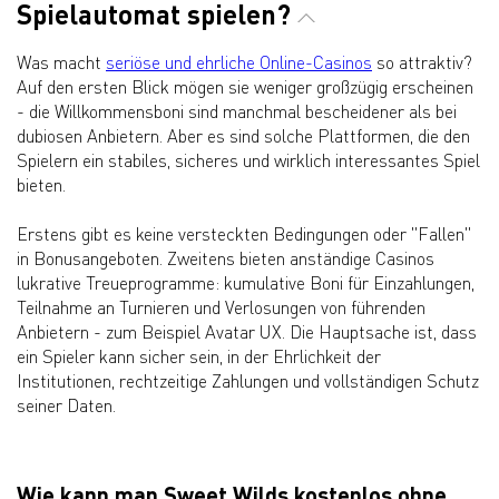
Spielautomat spielen?
Was macht
seriöse und ehrliche Online-Casinos
so attraktiv?
Auf den ersten Blick mögen sie weniger großzügig erscheinen
- die Willkommensboni sind manchmal bescheidener als bei
dubiosen Anbietern. Aber es sind solche Plattformen, die den
Spielern ein stabiles, sicheres und wirklich interessantes Spiel
bieten.
Erstens gibt es keine versteckten Bedingungen oder "Fallen"
in Bonusangeboten. Zweitens bieten anständige Casinos
lukrative Treueprogramme: kumulative Boni für Einzahlungen,
Teilnahme an Turnieren und Verlosungen von führenden
Anbietern - zum Beispiel Avatar UX. Die Hauptsache ist, dass
ein Spieler kann sicher sein, in der Ehrlichkeit der
Institutionen, rechtzeitige Zahlungen und vollständigen Schutz
seiner Daten.
Wie kann man Sweet Wilds kostenlos ohne