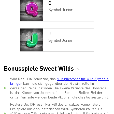
Q
Symbol Junior
J
Symbol Junior
Bonusspiele Sweet Wilds
Wild Reel. Ein Bonusrad, das
Multiplikatoren für Wild-Symbole
bringen
kann, die sich gegenüber der Gewinnzelle (in
derselben Reihe) befinden. Die zweite Variante des Boosters
ist das Klonen von Jokern auf den Rendom-Rollen. Bei der
dritten Variante werden beide Aktionen gleichzeitig ausgeführt.
Feature Buy (XPress). Für x60 des Einsatzes können Sie 5
Freispiele mit 2 obligatorischen Wild-Symbolen kaufen. Bei
x120 werden 7 Freispiele mit 3 Jokern kosten. 9 Freispiele auf