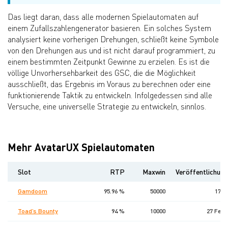
Das liegt daran, dass alle modernen Spielautomaten auf
einem Zufallszahlengenerator basieren. Ein solches System
analysiert keine vorherigen Drehungen, schließt keine Symbole
von den Drehungen aus und ist nicht darauf programmiert, zu
einem bestimmten Zeitpunkt Gewinne zu erzielen. Es ist die
völlige Unvorhersehbarkeit des GSC, die die Möglichkeit
ausschließt, das Ergebnis im Voraus zu berechnen oder eine
funktionierende Taktik zu entwickeln. Infolgedessen sind alle
Versuche, eine universelle Strategie zu entwickeln, sinnlos.
Mehr AvatarUX Spielautomaten
Slot
RTP
Maxwin
Veröffentlichun
Gamdoom
95.96 %
50000
17 M
Toad’s Bounty
94 %
10000
27 Febr