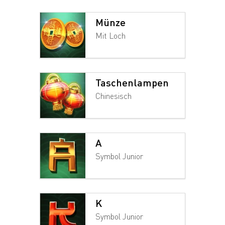
Münze
Mit Loch
Taschenlampen
Chinesisch
A
Symbol Junior
K
Symbol Junior