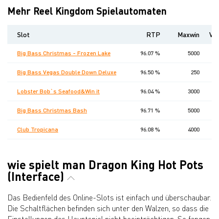
Mehr Reel Kingdom Spielautomaten
Slot
RTP
Maxwin
Ve
Big Bass Christmas - Frozen Lake
96.07 %
5000
Big Bass Vegas Double Down Deluxe
96.50 %
250
Lobster Bob`s Seafood&Win it
96.04 %
3000
Big Bass Christmas Bash
96.71 %
5000
Club Tropicana
96.08 %
4000
wie spielt man Dragon King Hot Pots
(Interface)
Das Bedienfeld des Online-Slots ist einfach und überschaubar.
Die Schaltflächen befinden sich unter den Walzen, so dass die