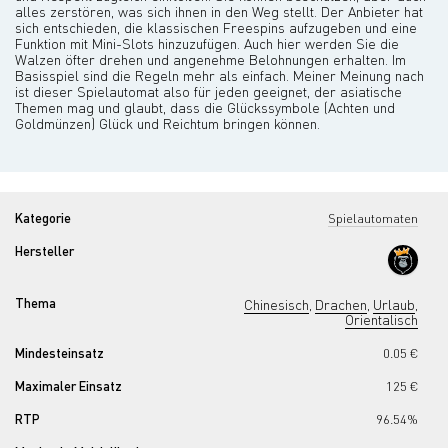
alles zerstören, was sich ihnen in den Weg stellt. Der Anbieter hat
sich entschieden, die klassischen Freespins aufzugeben und eine
Funktion mit Mini-Slots hinzuzufügen. Auch hier werden Sie die
Walzen öfter drehen und angenehme Belohnungen erhalten. Im
Basisspiel sind die Regeln mehr als einfach. Meiner Meinung nach
ist dieser Spielautomat also für jeden geeignet, der asiatische
Themen mag und glaubt, dass die Glückssymbole (Achten und
Goldmünzen) Glück und Reichtum bringen können.
Kategorie
Spielautomaten
Hersteller
Thema
Chinesisch
Drachen
Urlaub
,
,
,
Orientalisch
Mindesteinsatz
0.05 €
Maximaler Einsatz
125 €
RTP
96.54%