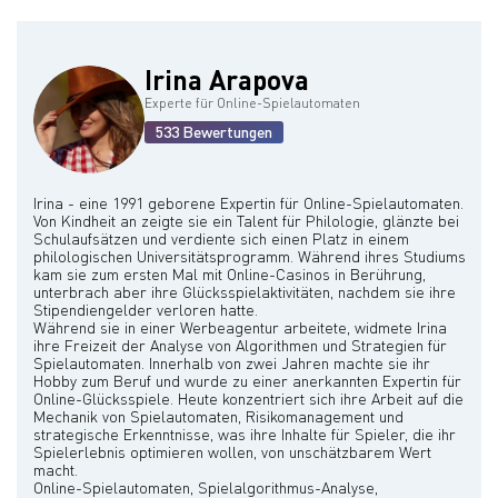
Irina Arapova
Experte für Online-Spielautomaten
533 Bewertungen
Irina - eine 1991 geborene Expertin für Online-Spielautomaten.
Von Kindheit an zeigte sie ein Talent für Philologie, glänzte bei
Schulaufsätzen und verdiente sich einen Platz in einem
philologischen Universitätsprogramm. Während ihres Studiums
kam sie zum ersten Mal mit Online-Casinos in Berührung,
unterbrach aber ihre Glücksspielaktivitäten, nachdem sie ihre
Stipendiengelder verloren hatte.
Während sie in einer Werbeagentur arbeitete, widmete Irina
ihre Freizeit der Analyse von Algorithmen und Strategien für
Spielautomaten. Innerhalb von zwei Jahren machte sie ihr
Hobby zum Beruf und wurde zu einer anerkannten Expertin für
Online-Glücksspiele. Heute konzentriert sich ihre Arbeit auf die
Mechanik von Spielautomaten, Risikomanagement und
strategische Erkenntnisse, was ihre Inhalte für Spieler, die ihr
Spielerlebnis optimieren wollen, von unschätzbarem Wert
macht.
Online-Spielautomaten, Spielalgorithmus-Analyse,