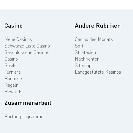
Casino
Andere Rubriken
Neue Casinos
Casino des Monats
Schwarze Liste Casino
Soft
Geschlossene Casinos
Strategien
Casino
Nachrichten
Spiele
Sitemap
Turniere
Landgestützte Kasinos
Bonusse
Regeln
Rewards
Zusammenarbeit
Partnerprogramme