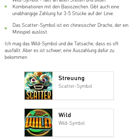
Kombinationen mit den Basiszeichen. Gibt auch eine
unabhängige Zahlung für 3-5 Stücke auf der Linie.
Das Scatter-Symbol ist ein chinesischer Drache, der ein
Minispiel auslöst.
Ich mag das Wild-Symbol und die Tatsache, dass es oft
ausfällt. Aber es ist schwer, eine Auszahlung dafür zu
bekommen.
Streuung
Scatter-Symbol
Wild
Wild-Symbol