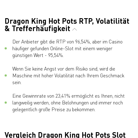
Dragon King Hot Pots RTP, Volatilität
& Trefferhäufigkeit
Der Anbieter gibt die RTP von 96,54%, aber im Casino
häufiger gefunden Online-Slot mit einem weniger
günstigen Wert - 95,54%.
Wenn Sie keine Angst vor dem Risiko sind, wird die
Maschine mit hoher Volatilität nach Ihrem Geschmack
sein.
Eine Gewinnrate von 23,41% ermöglicht es Ihnen, nicht
langweilig werden, ohne Belohnungen und immer noch
gelegentlich große Preise zu bekommen.
Vergleich Dragon King Hot Pots Slot