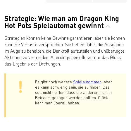
Strategie: Wie man am Dragon King
Hot Pots Spielautomat gewinnt
Strategien können keine Gewinne garantieren, aber sie können
kleinere Verluste versprechen. Sie helfen dabei, die Ausgaben
im Auge zu behalten, die Bankroll aufzuteilen und unüberlegte
Aktionen zu vermeiden. Allerdings beeinflusst nur das Glück
das Ergebnis der Drehungen.
Es gibt noch weitere
Spielautomaten
, aber
es kann schwierig sein, sie zu finden. Das
soll nicht heißen, dass die anderen nicht in
Betracht gezogen werden sollten. Glück
kann man überall haben.