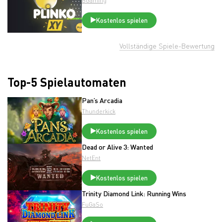
BGaming
Kostenlos spielen
Vollständige Spiele-Bewertung
Top-5 Spielautomaten
Pan’s Arcadia
Thunderkick
Kostenlos spielen
Dead or Alive 3: Wanted
NetEnt
Kostenlos spielen
Trinity Diamond Link: Running Wins
FuGaSo