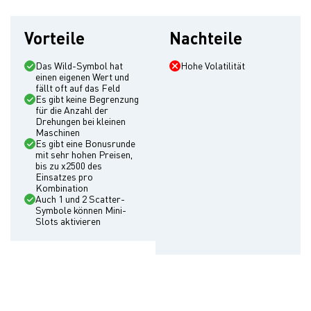
96.54%
Vorteile
Nachteile
Das Wild-Symbol hat
Hohe Volatilität
einen eigenen Wert und
fällt oft auf das Feld
Es gibt keine Begrenzung
für die Anzahl der
Drehungen bei kleinen
Maschinen
Es gibt eine Bonusrunde
mit sehr hohen Preisen,
bis zu x2500 des
Einsatzes pro
Kombination
Auch 1 und 2 Scatter-
Symbole können Mini-
Slots aktivieren