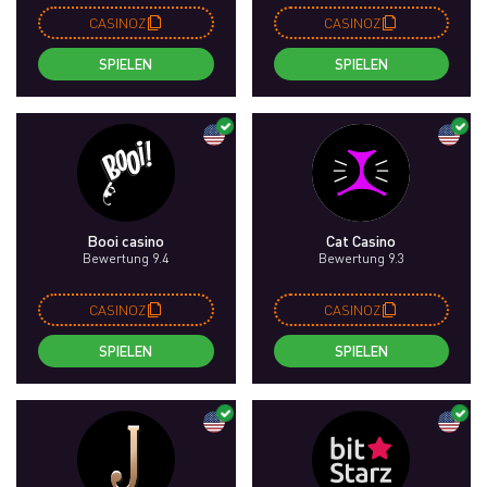
CASINOZ
CASINOZ
SPIELEN
SPIELEN
Booi casino
Cat Casino
Bewertung 9.4
Bewertung 9.3
CASINOZ
CASINOZ
SPIELEN
SPIELEN