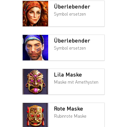
Überlebender
Symbol ersetzen
Überlebender
Symbol ersetzen
Lila Maske
Maske mit Amethysten
Rote Maske
Rubinrote Maske