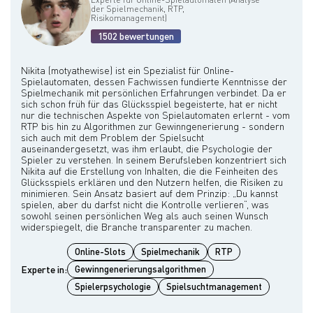
der Spielmechanik, RTP,
Risikomanagement)
1502 bewertungen
Nikita (motyathewise) ist ein Spezialist für Online-
Spielautomaten, dessen Fachwissen fundierte Kenntnisse der
Spielmechanik mit persönlichen Erfahrungen verbindet. Da er
sich schon früh für das Glücksspiel begeisterte, hat er nicht
nur die technischen Aspekte von Spielautomaten erlernt - vom
RTP bis hin zu Algorithmen zur Gewinngenerierung - sondern
sich auch mit dem Problem der Spielsucht
auseinandergesetzt, was ihm erlaubt, die Psychologie der
Spieler zu verstehen. In seinem Berufsleben konzentriert sich
Nikita auf die Erstellung von Inhalten, die die Feinheiten des
Glücksspiels erklären und den Nutzern helfen, die Risiken zu
minimieren. Sein Ansatz basiert auf dem Prinzip: „Du kannst
spielen, aber du darfst nicht die Kontrolle verlieren“, was
sowohl seinen persönlichen Weg als auch seinen Wunsch
Online-Slots
Spielmechanik
RTP
Experte in:
Gewinngenerierungsalgorithmen
Spielerpsychologie
Spielsuchtmanagement