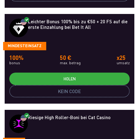
Leichter Bonus 100% bis zu €50 + 20 FS auf die
erste Einzahlung bei Bet It All
MINDESTEINSATZ
100%
50 €
x25
bonus
max. betrag
umsatz
HOLEN
KEIN CODE
Riesige High Roller-Boni bei Cat Casino