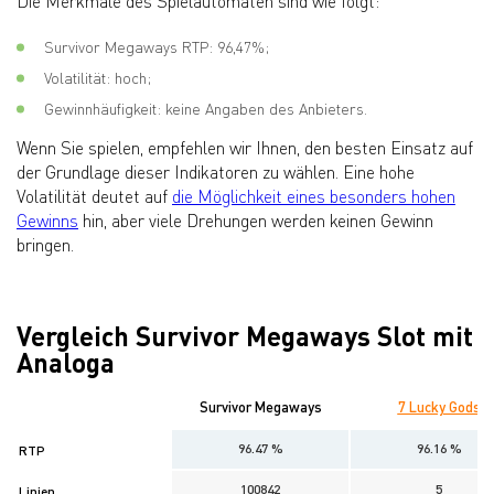
Die Merkmale des Spielautomaten sind wie folgt:
Survivor Megaways RTP: 96,47%;
Volatilität: hoch;
Gewinnhäufigkeit: keine Angaben des Anbieters.
Wenn Sie spielen, empfehlen wir Ihnen, den besten Einsatz auf
der Grundlage dieser Indikatoren zu wählen. Eine hohe
Volatilität deutet auf
die Möglichkeit eines besonders hohen
Gewinns
hin, aber viele Drehungen werden keinen Gewinn
bringen.
Vergleich Survivor Megaways Slot mit
Analoga
Survivor Megaways
7 Lucky Gods
96.47 %
96.16 %
RTP
100842
5
Linien