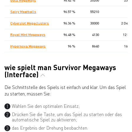
Gold Megaways
96.42 %
20200
23 A
Spicy Meatballs
96.57 %
55210
1
Cyberslot Megaclusters
96.36 %
30000
2 Deze
Royal Mint Megaways
96.48 %
4130
12 Fe
Hypernova Megaways
96 %
8640
16 A
wie spielt man Survivor Megaways
(Interface)
Die Schnittstelle des Spiels ist einfach und klar. Um das Spiel
zu starten, müssen Sie:
Wählen Sie den optimalen Einsatz;
Drücken Sie die Taste, um das Spiel zu starten oder das
automatische Spiel zu aktivieren;
das Ergebnis der Drehung beobachten.