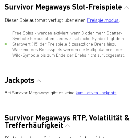
Survivor Megaways Slot-Freispiele
Dieser Spielautomat verfügt über einen
Freispielmodus
:
Free Spins - werden aktiviert, wenn 3 oder mehr Scatter-
Symbole herausfallen. Jedes zusätzliche Symbol fügt dem
Startwert (15) der Freispiele 5 zusätzliche Drehs hinzu.
Während des Bonusspiels werden die Multiplikatoren der
Wild-Symbole bis zum Ende der Drehs nicht zurückgesetzt.
Jackpots
Bei Survivor Megaways gibt es keine
kumulativen Jackpots
.
Survivor Megaways RTP, Volatilität &
Trefferhäufigkeit