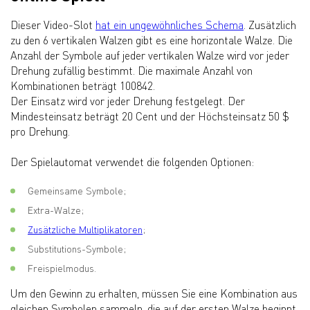
Dieser Video-Slot
hat ein ungewöhnliches Schema
. Zusätzlich
zu den 6 vertikalen Walzen gibt es eine horizontale Walze. Die
Anzahl der Symbole auf jeder vertikalen Walze wird vor jeder
Drehung zufällig bestimmt. Die maximale Anzahl von
Kombinationen beträgt 100842.
Der Einsatz wird vor jeder Drehung festgelegt. Der
Mindesteinsatz beträgt 20 Cent und der Höchsteinsatz 50 $
pro Drehung.
Der Spielautomat verwendet die folgenden Optionen:
Gemeinsame Symbole;
Extra-Walze;
Zusätzliche Multiplikatoren
;
Substitutions-Symbole;
Freispielmodus.
Um den Gewinn zu erhalten, müssen Sie eine Kombination aus
gleichen Symbolen sammeln, die auf der ersten Walze beginnt