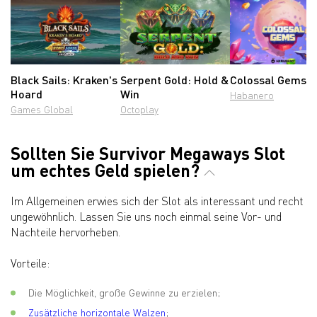
Black Sails: Kraken's
Serpent Gold: Hold &
Colossal Gems
Hoard
Win
Habanero
Games Global
Octoplay
Sollten Sie Survivor Megaways Slot
um echtes Geld spielen?
Im Allgemeinen erwies sich der Slot als interessant und recht
ungewöhnlich. Lassen Sie uns noch einmal seine Vor- und
Nachteile hervorheben.
Vorteile:
Die Möglichkeit, große Gewinne zu erzielen;
Zusätzliche horizontale Walzen
;