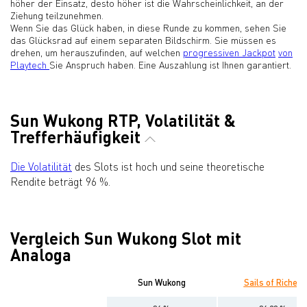
höher der Einsatz, desto höher ist die Wahrscheinlichkeit, an der
Ziehung teilzunehmen.
Wenn Sie das Glück haben, in diese Runde zu kommen, sehen Sie
das Glücksrad auf einem separaten Bildschirm. Sie müssen es
drehen, um herauszufinden, auf welchen
progressiven Jackpot
von
Playtech
Sie Anspruch haben. Eine Auszahlung ist Ihnen garantiert.
Sun Wukong RTP, Volatilität &
Trefferhäufigkeit
Die Volatilität
des Slots ist hoch und seine theoretische
Rendite beträgt 96 %.
Vergleich Sun Wukong Slot mit
Analoga
Sun Wukong
Sails of Riches