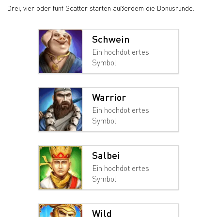
Drei, vier oder fünf Scatter starten außerdem die Bonusrunde.
Schwein
Ein hochdotiertes
Symbol
Warrior
Ein hochdotiertes
Symbol
Salbei
Ein hochdotiertes
Symbol
Wild