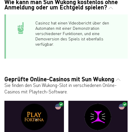
Wie kann man Sun Wukong kostenlos ohne
Anmeldung oder um Echtgeld spielen?
Casinoz hat einen Videobericht über den
Automaten mit einer Demonstration
verschiedener Funktionen, und eine
Demoversion des Spiels ist ebenfalls
verfügbar.
Geprüfte Online-Casinos mit Sun Wukong
Sie finden den Sun Wukong-Slot in verschiedenen Online-
Casinos mit Playtech-Software.