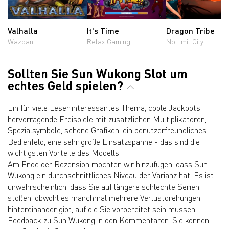
Valhalla
It's Time
Dragon Tribe
Wazdan
Relax Gaming
NoLimit City
Sollten Sie Sun Wukong Slot um
echtes Geld spielen?
Ein für viele Leser interessantes Thema, coole Jackpots,
hervorragende Freispiele mit zusätzlichen Multiplikatoren,
Spezialsymbole, schöne Grafiken, ein benutzerfreundliches
Bedienfeld, eine sehr große Einsatzspanne - das sind die
wichtigsten Vorteile des Modells.
Am Ende der Rezension möchten wir hinzufügen, dass Sun
Wukong ein durchschnittliches Niveau der Varianz hat. Es ist
unwahrscheinlich, dass Sie auf längere schlechte Serien
stoßen, obwohl es manchmal mehrere Verlustdrehungen
hintereinander gibt, auf die Sie vorbereitet sein müssen.
Feedback zu Sun Wukong in den Kommentaren. Sie können