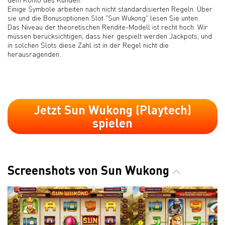
Einige Symbole arbeiten nach nicht standardisierten Regeln. Über
sie und die Bonusoptionen Slot "Sun Wukong" lesen Sie unten.
Das Niveau der theoretischen Rendite-Modell ist recht hoch. Wir
müssen berücksichtigen, dass hier gespielt werden Jackpots, und
in solchen Slots diese Zahl ist in der Regel nicht die
herausragenden.
Jetzt Sun Wukong (Playtech)
spielen
Screenshots von Sun Wukong