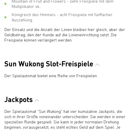
Mountain of Fruit and Flowers - zehn Freispiele mit dem
Multiplikator x4;
Königreich des Himmels - acht Freispiele mit fünffacher
Auszahlung.
Der Einsatz und die Anzahl der Linien bleiben hier gleich, aber der
Geldbetrag, den der Kunde auf die Linieneinrichtung setzt. Die
Freispiele können verlängert werden.
Sun Wukong Slot-Freispiele
Der Spielautomat bietet eine Reihe von Freispielen.
Jackpots
Der Spielautomat "Sun Wukong" hat vier kumulative Jackpots, die
sich in ihrer Größe voneinander unterscheiden. Sie werden in einer
speziellen Runde gespielt. Sie kann in jeder normalen Drehung
beginnen, vorausgesetzt, es steht echtes Geld auf dem Spiel. Je