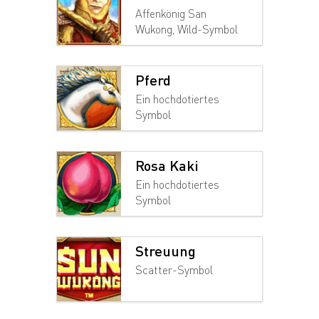
Affenkönig San
Wukong, Wild-Symbol
Pferd
Ein hochdotiertes
Symbol
Rosa Kaki
Ein hochdotiertes
Symbol
Streuung
Scatter-Symbol