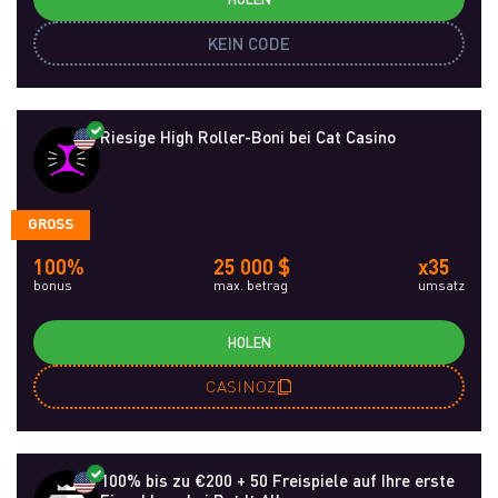
KEIN CODE
Riesige High Roller-Boni bei Cat Casino
GROSS
100%
25 000 $
x35
bonus
max. betrag
umsatz
HOLEN
CASINOZ
100% bis zu €200 + 50 Freispiele auf Ihre erste