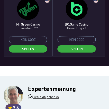
Mr Green Casino
BC.Game Casino
Bewertung 7.7
Bewertung 7.6
KEIN CODE
KEIN CODE
SPIELEN
SPIELEN
Expertenmeinung
Denis Anipchenko
9.4