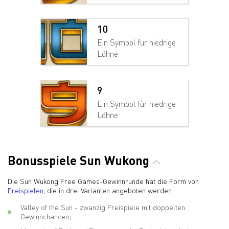
10
Ein Symbol für niedrige
Löhne
9
Ein Symbol für niedrige
Löhne
Bonusspiele Sun Wukong
Die Sun Wukong Free Games-Gewinnrunde hat die Form von
Freispielen
, die in drei Varianten angeboten werden:
Valley of the Sun - zwanzig Freispiele mit doppelten
Gewinnchancen;