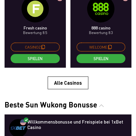
Fresh casino
888 casino
Bewertung 8.5
Bewertung 8.3
CASINOZ
WELCOME
SPIELEN
SPIELEN
Alle Casinos
Beste Sun Wukong Bonusse
Willkommensbonusse und Freispiele bei 1xBet
Casino