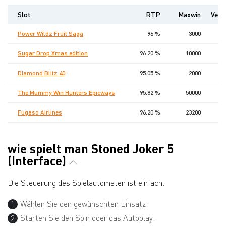
Slot
RTP
Maxwin
Verö
Power Wildz Fruit Saga
96 %
3000
Sugar Drop Xmas edition
96.20 %
10000
Diamond Blitz 40
95.05 %
2000
The Mummy Win Hunters Epicways
95.82 %
50000
Fugaso Airlines
96.20 %
23200
wie spielt man Stoned Joker 5
(Interface)
Die Steuerung des Spielautomaten ist einfach:
Wählen Sie den gewünschten Einsatz;
Starten Sie den Spin oder das Autoplay;