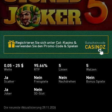
Registrieren Sie sich unter Cat-Kasino &
Gutscheincode
CASINOZ
verwenden Sie den Promo-Code & Spielen
0.05 - 25 $
95.66%
5
5
Wette
RTP
Linien
Walzen
Ja
Nein
Nein
Nein
Scatter
Freispiele
Nachdrehen
Bonus Spiele
Ja
Nein
Joker
3D-Slot
Die neueste Aktualisierung 29.11.2024