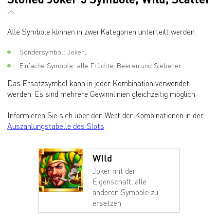
Alle Symbole können in zwei Kategorien unterteilt werden:
Sondersymbol: Joker;
Einfache Symbole: alle Früchte, Beeren und Siebener.
Das Ersatzsymbol kann in jeder Kombination verwendet
werden. Es sind mehrere Gewinnlinien gleichzeitig möglich.
Informieren Sie sich über den Wert der Kombinationen in der
Auszahlungstabelle des Slots
.
WIld
Joker mit der
Eigenschaft, alle
anderen Symbole zu
ersetzen