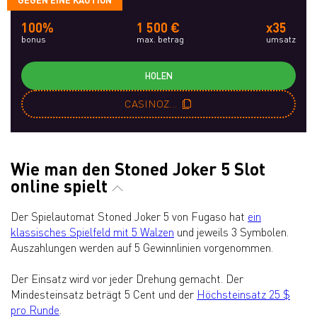
GEGEN EINE KAUTION
100%
1 500 €
x35
bonus
max. betrag
umsatz
HOLEN
CASINOZRU
Wie man den Stoned Joker 5 Slot
online spielt
Der Spielautomat Stoned Joker 5 von Fugaso hat
ein
klassisches Spielfeld mit 5 Walzen
und jeweils 3 Symbolen.
Auszahlungen werden auf 5 Gewinnlinien vorgenommen.
Der Einsatz wird vor jeder Drehung gemacht. Der
Mindesteinsatz beträgt 5 Cent und der
Höchsteinsatz 25 $
pro Runde
.