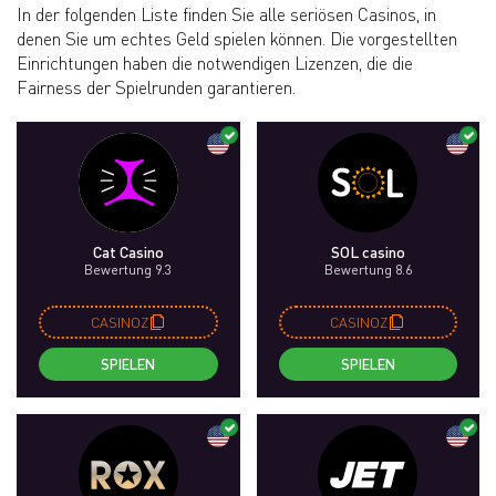
In der folgenden Liste finden Sie alle seriösen Casinos, in
denen Sie um echtes Geld spielen können. Die vorgestellten
Einrichtungen haben die notwendigen Lizenzen, die die
Fairness der Spielrunden garantieren.
Cat Casino
SOL casino
Bewertung 9.3
Bewertung 8.6
CASINOZ
CASINOZ
SPIELEN
SPIELEN