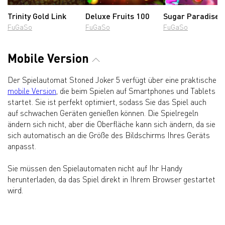
Trinity Gold Link
Deluxe Fruits 100
Sugar Paradise
FuGaSo
FuGaSo
FuGaSo
Mobile Version
Der Spielautomat Stoned Joker 5 verfügt über eine praktische
mobile Version
, die beim Spielen auf Smartphones und Tablets
startet. Sie ist perfekt optimiert, sodass Sie das Spiel auch
auf schwachen Geräten genießen können. Die Spielregeln
ändern sich nicht, aber die Oberfläche kann sich ändern, da sie
sich automatisch an die Größe des Bildschirms Ihres Geräts
anpasst.
Sie müssen den Spielautomaten nicht auf Ihr Handy
herunterladen, da das Spiel direkt in Ihrem Browser gestartet
wird.