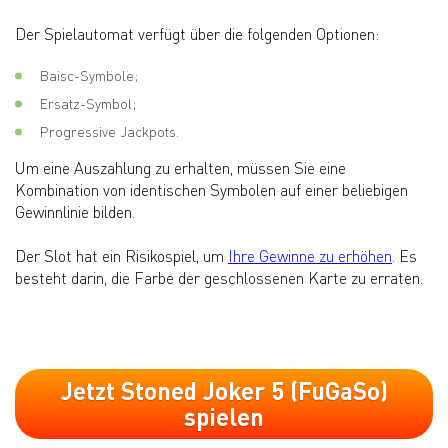
Der Spielautomat verfügt über die folgenden Optionen:
Baisc-Symbole;
Ersatz-Symbol;
Progressive Jackpots.
Um eine Auszahlung zu erhalten, müssen Sie eine
Kombination von identischen Symbolen auf einer beliebigen
Gewinnlinie bilden.
Der Slot hat ein Risikospiel, um
Ihre Gewinne zu erhöhen
. Es
besteht darin, die Farbe der geschlossenen Karte zu erraten.
Jetzt Stoned Joker 5 (FuGaSo)
spielen