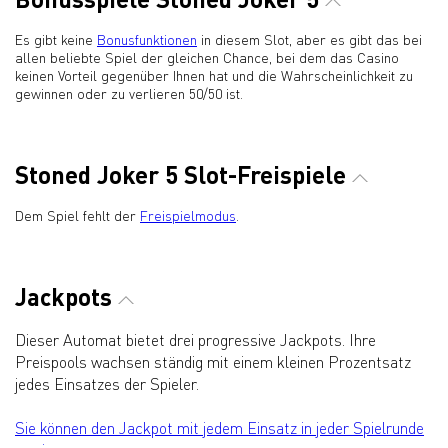
Es gibt keine
Bonusfunktionen
in diesem Slot, aber es gibt das bei
allen beliebte Spiel der gleichen Chance, bei dem das Casino
keinen Vorteil gegenüber Ihnen hat und die Wahrscheinlichkeit zu
gewinnen oder zu verlieren 50/50 ist.
Stoned Joker 5 Slot-Freispiele
Dem Spiel fehlt der
Freispielmodus
.
Jackpots
Dieser Automat bietet drei progressive Jackpots. Ihre
Preispools wachsen ständig mit einem kleinen Prozentsatz
jedes Einsatzes der Spieler.
Sie können den Jackpot mit jedem Einsatz in jeder Spielrunde