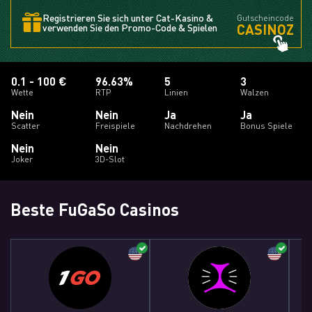
Registrieren Sie sich unter Cat-Kasino &
Gutscheincode
CASINOZ
verwenden Sie den Promo-Code & Spielen
0.1 - 100 €
96.63%
5
3
Wette
RTP
Linien
Walzen
Nein
Nein
Ja
Ja
Scatter
Freispiele
Nachdrehen
Bonus Spiele
Nein
Nein
Joker
3D-Slot
Beste FuGaSo Casinos