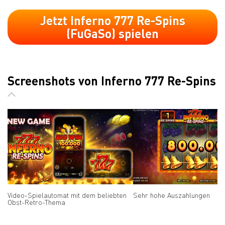
Jetzt Inferno 777 Re-Spins
(FuGaSo) spielen
Screenshots von Inferno 777 Re-Spins
Video-Spielautomat mit dem beliebten
Sehr hohe Auszahlungen
Obst-Retro-Thema