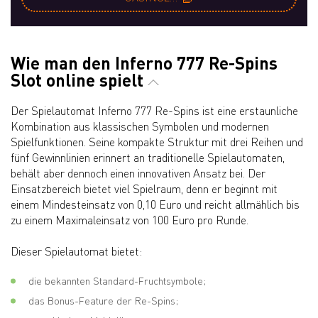
Wie man den Inferno 777 Re-Spins
Slot online spielt
Der Spielautomat Inferno 777 Re-Spins ist eine erstaunliche
Kombination aus klassischen Symbolen und modernen
Spielfunktionen. Seine kompakte Struktur mit drei Reihen und
fünf Gewinnlinien erinnert an traditionelle Spielautomaten,
behält aber dennoch einen innovativen Ansatz bei. Der
Einsatzbereich bietet viel Spielraum, denn er beginnt mit
einem Mindesteinsatz von 0,10 Euro und reicht allmählich bis
zu einem Maximaleinsatz von 100 Euro pro Runde.
Dieser Spielautomat bietet:
die bekannten Standard-Fruchtsymbole;
das Bonus-Feature der Re-Spins;