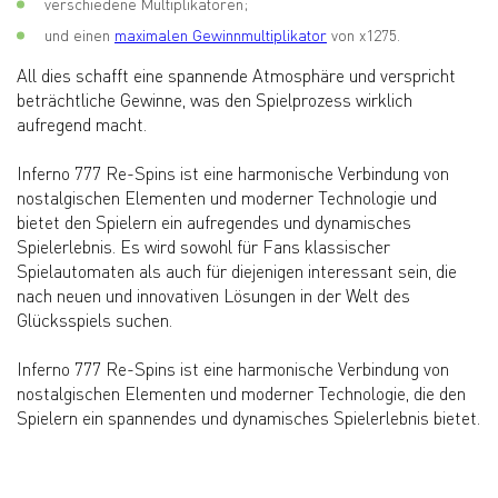
verschiedene Multiplikatoren;
und einen
maximalen Gewinnmultiplikator
von x1275.
All dies schafft eine spannende Atmosphäre und verspricht
beträchtliche Gewinne, was den Spielprozess wirklich
aufregend macht.
Inferno 777 Re-Spins ist eine harmonische Verbindung von
nostalgischen Elementen und moderner Technologie und
bietet den Spielern ein aufregendes und dynamisches
Spielerlebnis. Es wird sowohl für Fans klassischer
Spielautomaten als auch für diejenigen interessant sein, die
nach neuen und innovativen Lösungen in der Welt des
Glücksspiels suchen.
Inferno 777 Re-Spins ist eine harmonische Verbindung von
nostalgischen Elementen und moderner Technologie, die den
Spielern ein spannendes und dynamisches Spielerlebnis bietet.