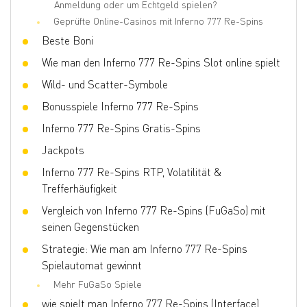
Spiele mit gleichen Chancen
Nein
Anmeldung oder um Echtgeld spielen?
Geprüfte Online-Casinos mit Inferno 777 Re-Spins
Bonusspiele
Re-Spins Bonus Games
Beste Boni
Volatilität
High
Wie man den Inferno 777 Re-Spins Slot online spielt
3D-Slot
Nein
Wild- und Scatter-Symbole
Respins
Ja
Bonusspiele Inferno 777 Re-Spins
Free Spins
Nein
Inferno 777 Re-Spins Gratis-Spins
Wettlinie
0.2 - 20
Jackpots
Inferno 777 Re-Spins RTP, Volatilität &
Trefferhäufigkeit
Vergleich von Inferno 777 Re-Spins (FuGaSo) mit
seinen Gegenstücken
Strategie: Wie man am Inferno 777 Re-Spins
Spielautomat gewinnt
Mehr FuGaSo Spiele
wie spielt man Inferno 777 Re-Spins (Interface)