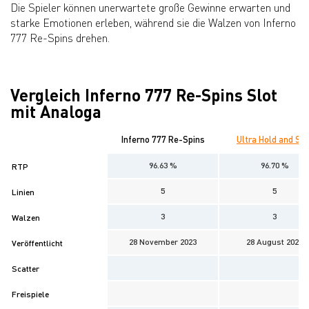
Die Spieler können unerwartete große Gewinne erwarten und
starke Emotionen erleben, während sie die Walzen von Inferno
777 Re-Spins drehen.
Vergleich Inferno 777 Re-Spins Slot
mit Analoga
Inferno 777 Re-Spins
Ultra Hold and Spi
96.63 %
96.70 %
RTP
5
5
Linien
3
3
Walzen
28 November 2023
28 August 2020
Veröffentlicht
Scatter
Freispiele