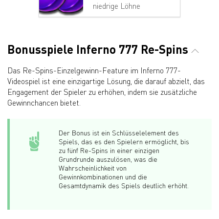
niedrige Löhne
Bonusspiele Inferno 777 Re-Spins
Das Re-Spins-Einzelgewinn-Feature im Inferno 777-
Videospiel ist eine einzigartige Lösung, die darauf abzielt, das
Engagement der Spieler zu erhöhen, indem sie zusätzliche
Gewinnchancen bietet.
Der Bonus ist ein Schlüsselelement des
Spiels, das es den Spielern ermöglicht, bis
zu fünf Re-Spins in einer einzigen
Grundrunde auszulösen, was die
Wahrscheinlichkeit von
Gewinnkombinationen und die
Gesamtdynamik des Spiels deutlich erhöht.