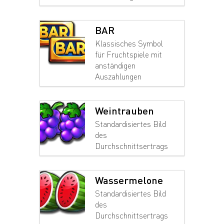
BAR
Klassisches Symbol
für Fruchtspiele mit
anständigen
Auszahlungen
Weintrauben
Standardisiertes Bild
des
Durchschnittsertrags
Wassermelone
Standardisiertes Bild
des
Durchschnittsertrags