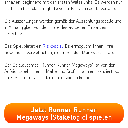
erhalten, beginnend mit der ersten Walze links. Es werden nur
die Linien berücksichtigt, die von links nach rechts verlaufen.
Die Auszahlungen werden gemäß der Auszahlungstabelle und
in Abhängigkeit von der Höhe des aktuellen Einsatzes
berechnet.
Das Spiel bietet ein
Risikospiel
. Es ermöglicht Ihnen, Ihre
Gewinne zu vervielfachen, indem Sie den Münzwert erraten.
Der Spielautomat "Runner Runner Megaways" ist von den
Aufsichtsbehörden in Malta und Großbritannien lizenziert, so
dass Sie ihn in fast jedem Land spielen können.
Jetzt Runner Runner
Megaways (Stakelogic) spielen