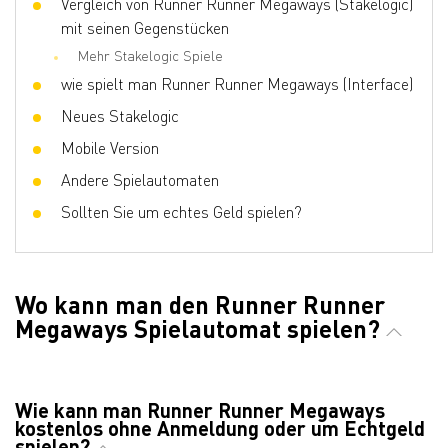
Vergleich von Runner Runner Megaways (Stakelogic)
mit seinen Gegenstücken
Mehr Stakelogic Spiele
wie spielt man Runner Runner Megaways (Interface)
Neues Stakelogic
Mobile Version
Andere Spielautomaten
Sollten Sie um echtes Geld spielen?
Wo kann man den Runner Runner
Megaways Spielautomat spielen?
Wie kann man Runner Runner Megaways
kostenlos ohne Anmeldung oder um Echtgeld
spielen?