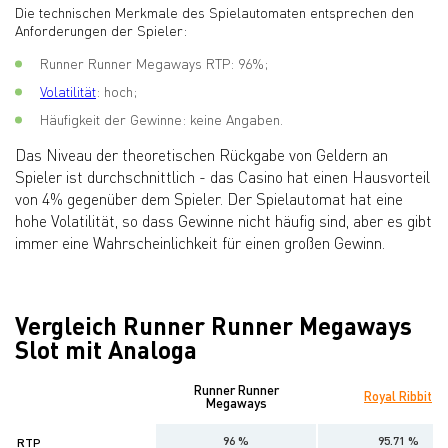
Die technischen Merkmale des Spielautomaten entsprechen den
Anforderungen der Spieler:
Runner Runner Megaways RTP: 96%;
Volatilität
: hoch;
Häufigkeit der Gewinne: keine Angaben.
Das Niveau der theoretischen Rückgabe von Geldern an
Spieler ist durchschnittlich - das Casino hat einen Hausvorteil
von 4% gegenüber dem Spieler. Der Spielautomat hat eine
hohe Volatilität, so dass Gewinne nicht häufig sind, aber es gibt
immer eine Wahrscheinlichkeit für einen großen Gewinn.
Vergleich Runner Runner Megaways
Slot mit Analoga
Runner Runner
Royal Ribbit
Megaways
96 %
95.71 %
RTP