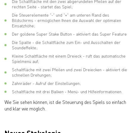
Die Schaltfläche mit den zwei abgerundeten Pfeilen auf der
rechten Seite - startet das Spiel;
Die Steuerelemente "-" und "+" am unteren Rand des
Bildschirms - ermöglichen Ihnen die Auswahl der optimalen
Einsatzhöhe;
Der goldene Super Stake Button - aktiviert das Super Feature
Die Spalte - die Schaltfläche zum Ein- und Ausschalten der
Soundeffekte;
Kleine Schaltfläche mit einem Dreieck - ruft das automatische
Spielmenü auf;
Schaltfläche mit zwei Pfeilen und zwei Dreiecken - aktiviert die
schnellen Drehungen;
Zahnräder - Aufruf der Einstellungen;
Schaltfläche mit drei Balken - Menü- und Hilfeinformationen.
Wie Sie sehen können, ist die Steuerung des Spiels so einfach
und klar wie möglich.