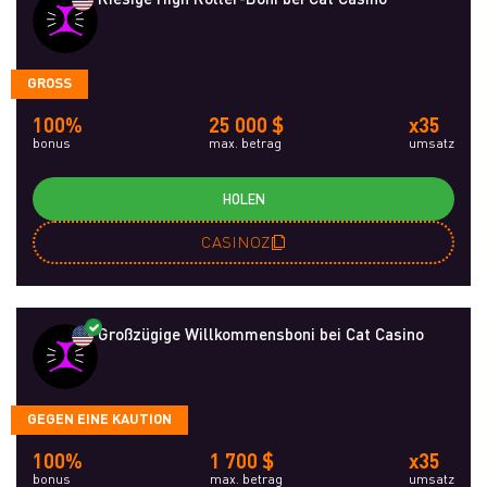
GROSS
100%
25 000 $
x35
bonus
max. betrag
umsatz
HOLEN
CASINOZ
Großzügige Willkommensboni bei Cat Casino
GEGEN EINE KAUTION
100%
1 700 $
x35
bonus
max. betrag
umsatz