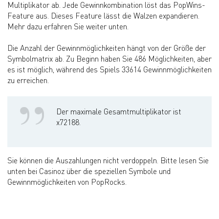
Multiplikator ab. Jede Gewinnkombination löst das PopWins-
Feature aus. Dieses Feature lässt die Walzen expandieren.
Mehr dazu erfahren Sie weiter unten.
Die Anzahl der Gewinnmöglichkeiten hängt von der Größe der
Symbolmatrix ab. Zu Beginn haben Sie 486 Möglichkeiten, aber
es ist möglich, während des Spiels 33614 Gewinnmöglichkeiten
zu erreichen.
Der maximale Gesamtmultiplikator ist
x72188.
Sie können die Auszahlungen nicht verdoppeln. Bitte lesen Sie
unten bei Casinoz über die speziellen Symbole und
Gewinnmöglichkeiten von PopRocks.