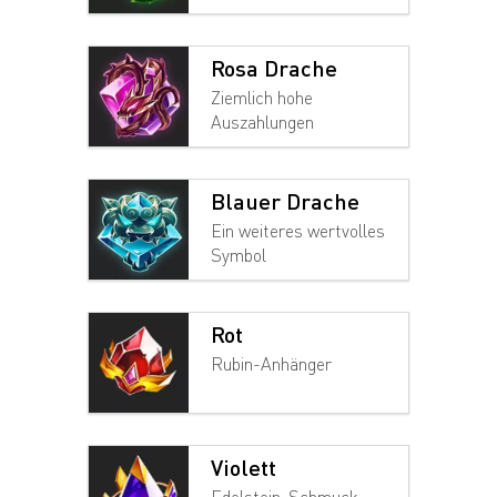
Rosa Drache
Ziemlich hohe
Auszahlungen
Blauer Drache
Ein weiteres wertvolles
Symbol
Rot
Rubin-Anhänger
Violett