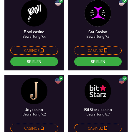
Booi casino
Cat Casino
Bewertung 9.4
Bewertung 9.3
CASINOZ
CASINOZ
SPIELEN
SPIELEN
Joycasino
BitStarz casino
Bewertung 9.2
Bewertung 8.7
CASINOZ
CASINOZ