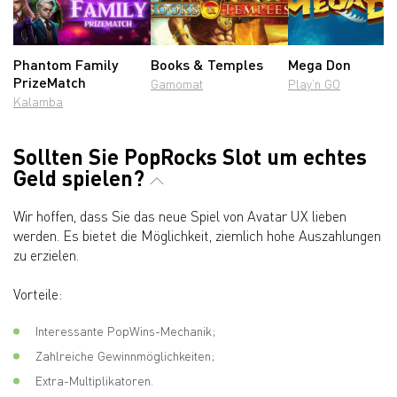
Phantom Family
Books & Temples
Mega Don
PrizeMatch
Gamomat
Play’n GO
Kalamba
Sollten Sie PopRocks Slot um echtes
Geld spielen?
Wir hoffen, dass Sie das neue Spiel von Avatar UX lieben
werden. Es bietet die Möglichkeit, ziemlich hohe Auszahlungen
zu erzielen.
Vorteile:
Interessante PopWins-Mechanik;
Zahlreiche Gewinnmöglichkeiten;
Extra-Multiplikatoren.