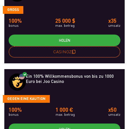
GROSS
100%
25 000 $
x35
bonus
max. betrag
umsatz
HOLEN
CASINOZ
Ein 100% Willkommensbonus von bis zu 1000
Euro bei Joo Casino
GEGEN EINE KAUTION
100%
1 000 €
x50
bonus
max. betrag
umsatz