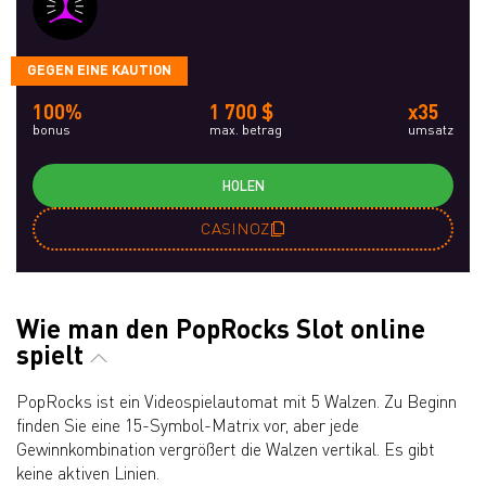
GEGEN EINE KAUTION
100%
1 700 $
x35
bonus
max. betrag
umsatz
HOLEN
CASINOZ
Wie man den PopRocks Slot online
spielt
PopRocks ist ein Videospielautomat mit 5 Walzen. Zu Beginn
finden Sie eine 15-Symbol-Matrix vor, aber jede
Gewinnkombination vergrößert die Walzen vertikal. Es gibt
keine aktiven Linien.