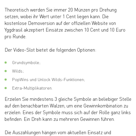
Theoretisch werden Sie immer 20 Münzen pro Drehung
setzen, wobei ihr Wert unter 1 Cent liegen kann. Die
kostenlose Demoversion auf der offiziellen Website von
Yggdrasil akzeptiert Einsätze zwischen 10 Cent und 10 Euro
pro Runde.
Der Video-Slot bietet die folgenden Optionen:
Grundsymbole;
Wilds;
PopWins und Unlock Wilds-Funktionen;
Extra-Multiplikatoren.
Erzielen Sie mindestens 3 gleiche Symbole an beliebiger Stelle
auf den benachbarten Walzen, um eine Gewinnkombination zu
erzielen. Eines der Symbole muss sich auf der Rolle ganz links
befinden. Ein Dreh kann zu mehreren Gewinnen führen.
Die Auszahlungen hängen vom aktuellen Einsatz und