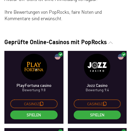
Ihre Bewertungen von PopRocks, faire Noten und
Kommentare sind erwünscht.
Geprüfte Online-Casinos mit PopRocks
PlayFortuna casino
Jozz Casino
Bewertung 9.8
Bewertung 9.4
CASINOZ
CASINOZ
SPIELEN
SPIELEN