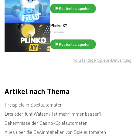
Kostenlos spielen
Plinko XY
BGaming
Kostenlos spielen
Vollständige Spiele-Bewertung
Artikel nach Thema
Freispiele in Spielautomaten
Drei oder fünf Walzen? Ist mehr immer besser?
Geheimnisse der Casino-Spielautomaten
Alles über die Gewinntabellen von Spielautomaten