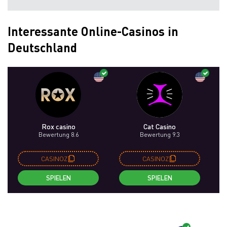
Interessante Online-Casinos in
Deutschland
Rox casino
Cat Casino
Bewertung 8.6
Bewertung 9.3
CASINOZ
CASINOZ
SPIELEN
SPIELEN