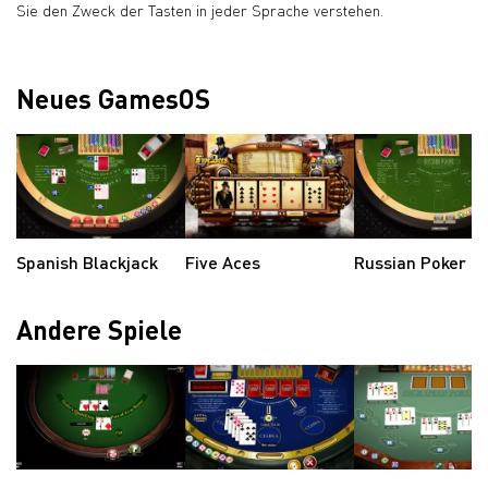
Sie den Zweck der Tasten in jeder Sprache verstehen.
Neues GamesOS
Spanish Blackjack
Five Aces
Russian Poker
Andere Spiele