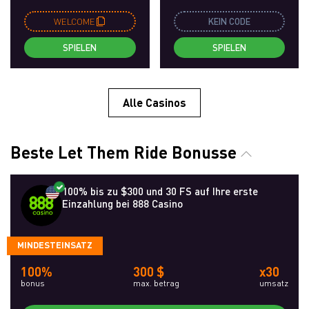
WELCOME
KEIN CODE
SPIELEN
SPIELEN
Alle Casinos
Beste Let Them Ride Bonusse
100% bis zu $300 und 30 FS auf Ihre erste
Einzahlung bei 888 Casino
MINDESTEINSATZ
100%
300 $
x30
bonus
max. betrag
umsatz