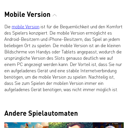
Mobile Version
Die
mobile Version
ist für die Bequemlichkeit und den Komfort
des Spielers konzipiert. Die mobile Version ermöglicht es
Android-Besitzern und iPhone-Besitzern, das Spiel an jedem
beliebigen Ort zu spielen. Die mobile Version ist an die kleinen
Bildschirme von Handys oder Tablets angepasst, wodurch die
ursprüngliche Version des Slots genauso deutlich wie auf
einem PC angezeigt werden kann. Der Vorteil ist, dass Sie nur
ein aufgeladenes Gerät und eine stabile Internetverbindung
benötigen, um die mobile Version zu spielen. Nachteilig ist,
dass Sie zum Spielen der mobilen Version immer ein
aufgeladenes Gerät benötigen, was nicht immer möglich ist.
Andere Spielautomaten