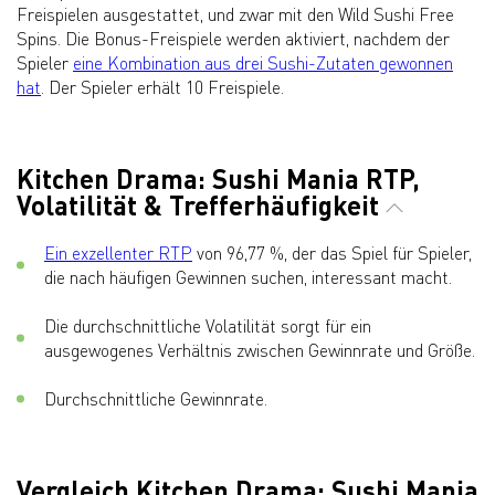
Freispielen ausgestattet, und zwar mit den Wild Sushi Free
Spins. Die Bonus-Freispiele werden aktiviert, nachdem der
Spieler
eine Kombination aus drei Sushi-Zutaten gewonnen
hat
. Der Spieler erhält 10 Freispiele.
Kitchen Drama: Sushi Mania RTP,
Volatilität & Trefferhäufigkeit
Ein exzellenter RTP
von 96,77 %, der das Spiel für Spieler,
die nach häufigen Gewinnen suchen, interessant macht.
Die durchschnittliche Volatilität sorgt für ein
ausgewogenes Verhältnis zwischen Gewinnrate und Größe.
Durchschnittliche Gewinnrate.
Vergleich Kitchen Drama: Sushi Mania