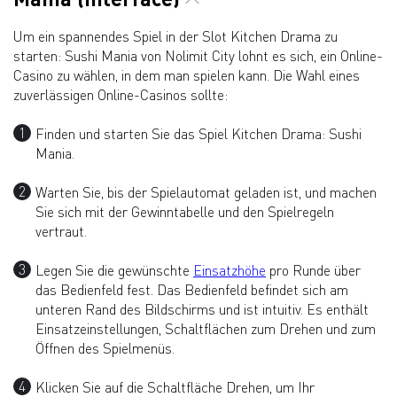
Um ein spannendes Spiel in der Slot Kitchen Drama zu
starten: Sushi Mania von Nolimit City lohnt es sich, ein Online-
Casino zu wählen, in dem man spielen kann. Die Wahl eines
zuverlässigen Online-Casinos sollte:
Finden und starten Sie das Spiel Kitchen Drama: Sushi
Mania.
Warten Sie, bis der Spielautomat geladen ist, und machen
Sie sich mit der Gewinntabelle und den Spielregeln
vertraut.
Legen Sie die gewünschte
Einsatzhöhe
pro Runde über
das Bedienfeld fest. Das Bedienfeld befindet sich am
unteren Rand des Bildschirms und ist intuitiv. Es enthält
Einsatzeinstellungen, Schaltflächen zum Drehen und zum
Öffnen des Spielmenüs.
Klicken Sie auf die Schaltfläche Drehen, um Ihr