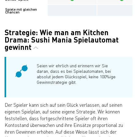
Spiele mit gleichen
Chancen
Strategie: Wie man am Kitchen
Drama: Sushi Mania Spielautomat
gewinnt
Seien wir ehrlich und erinnern wir Sie
daran, dass es bei Spielautomaten, bei
absolut jedem Glücksspiel, keine 100%ige
Gewinnstrategie gibt.
Der Spieler kann sich auf sein Glück verlassen, auf seinen
eigenen Spielplan, auf seine eigene Strategie. Wir können
feststellen, dass fortgeschrittene Spieler oft ihren
Kontostand überwachen und ihre Einsätze proportional zu
ihren Gewinnen erhöhen. Auf diese Weise lässt sich der