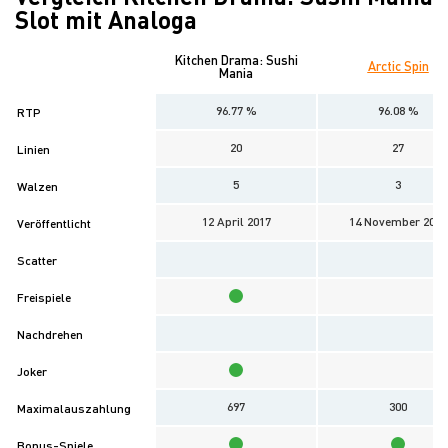
Slot mit Analoga
Kitchen Drama: Sushi
Arctic Spin
Mania
96.77 %
96.08 %
RTP
20
27
Linien
5
3
Walzen
12 April 2017
14 November 2024
Veröffentlicht
Scatter
Freispiele
Nachdrehen
Joker
697
300
Maximalauszahlung
Bonus-Spiele