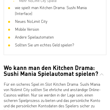
Mehr NoLimit City Spiele
wie spielt man Kitchen Drama: Sushi Mania
(Interface)
Neues NoLimit City
Mobile Version
Andere Spielautomaten
Sollten Sie um echtes Geld spielen?
Wo kann man den Kitchen Drama:
Sushi Mania Spielautomat spielen?
Für ein sicheres Spiel im Slot Kitchen Drama: Sushi Mania
von Nolimit City sollten Sie ehrliche und anständige Online-
Casinos wählen. Nur sie werden in der Lage sein, einen
sicheren Spielprozess zu bieten und das persönliche Konto
und die persönlichen Kontodaten des Spielers sicher zu