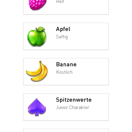
Reif
Apfel
Saftig
Banane
Köstlich
Spitzenwerte
Junior Charakter