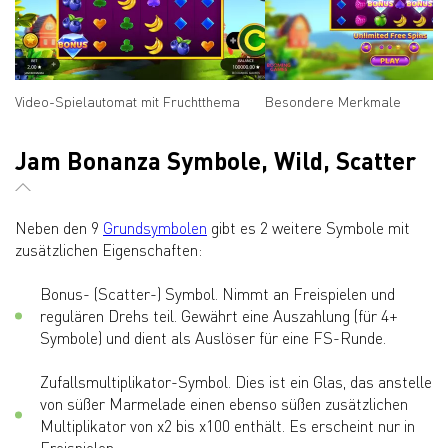
Video-Spielautomat mit Fruchtthema
Besondere Merkmale
Jam Bonanza Symbole, Wild, Scatter
Neben den 9
Grundsymbolen
gibt es 2 weitere Symbole mit
zusätzlichen Eigenschaften:
Bonus- (Scatter-) Symbol. Nimmt an Freispielen und
regulären Drehs teil. Gewährt eine Auszahlung (für 4+
Symbole) und dient als Auslöser für eine FS-Runde.
Zufallsmultiplikator-Symbol. Dies ist ein Glas, das anstelle
von süßer Marmelade einen ebenso süßen zusätzlichen
Multiplikator von x2 bis x100 enthält. Es erscheint nur in
Freispielen.