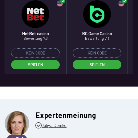
NetBet сasino
BC.Game Casino
Bewertung 7.3
Bewertung 7.6
KEIN CODE
KEIN CODE
SPIELEN
SPIELEN
Expertenmeinung
Juliya Demko