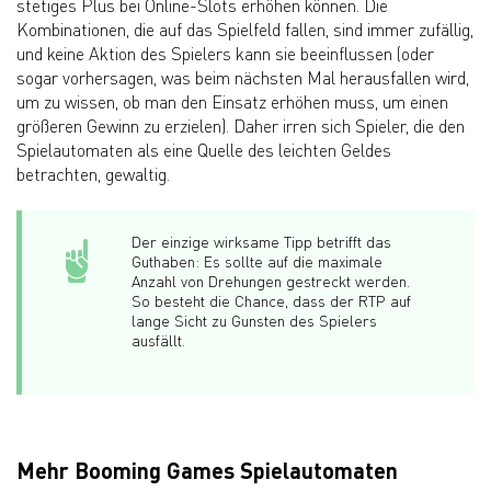
stetiges Plus bei Online-Slots erhöhen können. Die
Kombinationen, die auf das Spielfeld fallen, sind immer zufällig,
und keine Aktion des Spielers kann sie beeinflussen (oder
sogar vorhersagen, was beim nächsten Mal herausfallen wird,
um zu wissen, ob man den Einsatz erhöhen muss, um einen
größeren Gewinn zu erzielen). Daher irren sich Spieler, die den
Spielautomaten als eine Quelle des leichten Geldes
betrachten, gewaltig.
Der einzige wirksame Tipp betrifft das
Guthaben: Es sollte auf die maximale
Anzahl von Drehungen gestreckt werden.
So besteht die Chance, dass der RTP auf
lange Sicht zu Gunsten des Spielers
ausfällt.
Mehr Booming Games Spielautomaten