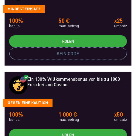
MINDESTEINSATZ
100%
50 €
x25
bonus
max. betrag
umsatz
HOLEN
KEIN CODE
Ein 100% Willkommensbonus von bis zu 1000
Euro bei Joo Casino
GEGEN EINE KAUTION
100%
1 000 €
x50
bonus
max. betrag
umsatz
HOLEN