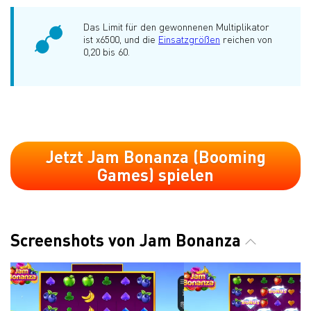
Das Limit für den gewonnenen Multiplikator
ist x6500, und die
Einsatzgrößen
reichen von
0,20 bis 60.
Jetzt Jam Bonanza (Booming
Games) spielen
Screenshots von Jam Bonanza