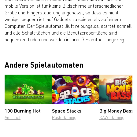
mobile Version ist für kleine Bildschirme unterschiedlicher
Größe und Fingersteuerung angepasst, so dass es nicht
weniger bequem ist, auf Gadgets zu spielen als auf einem
Computer. Der Spielautomat läuft reibungslos, startet schnell
und alle Schaltflächen und die Benutzeroberfläche sind
bequem zu finden und werden in ihrer Gesamtheit angezeigt.
Andere Spielautomaten
100 Burning Hot
Space Stacks
Big Money Bass 
Amusnet
Push Gaming
RAW iGaming