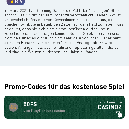
8.6
Im März 2024 hat Booming Games die Zahl der "fruchtigen" Slots
erhöht. Das Studio hat Jam Bonanza veröffentlicht. Dieser Slot ist
ungewöhnlich: Anstelle von Gewinnlinien zahlt es sich aus, die
gleichen Symbole in beliebigen Zellen auf dem Feld zu haben, was
bedeutet, dass sie sich nicht einmal berühren dürfen und in
verschiedenen Ecken liegen können. Solche Spielautomaten sind
nicht neu, aber es gibt auch nicht sehr viele von ihnen. Daher hebt
sich Jam Bonanza von anderen "Frucht"-Analoga ab. Er wird
sowohl Anfängern als auch erfahrenen Spielern gefallen, die es
leid sind, die Walzen zu drehen und Linien zu fangen.
Promo-Codes für das kostenlose Spiel
Gutscheincode
50FS
CASINOZ
von PlayFortuna casino