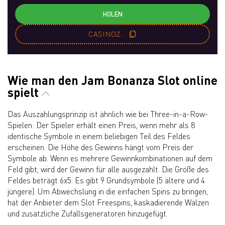
HOLEN
CASINOZRU
Wie man den Jam Bonanza Slot online
spielt
Das Auszahlungsprinzip ist ähnlich wie bei Three-in-a-Row-
Spielen: Der Spieler erhält einen Preis, wenn mehr als 8
identische Symbole in einem beliebigen Teil des Feldes
erscheinen. Die Höhe des Gewinns hängt vom Preis der
Symbole ab. Wenn es mehrere Gewinnkombinationen auf dem
Feld gibt, wird der Gewinn für alle ausgezahlt. Die Größe des
Feldes beträgt 6x5. Es gibt 9 Grundsymbole (5 ältere und 4
jüngere). Um Abwechslung in die einfachen Spins zu bringen,
hat der Anbieter dem Slot Freespins, kaskadierende Walzen
und zusätzliche Zufallsgeneratoren hinzugefügt.