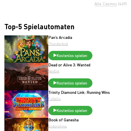
Alle Casinos
(469)
Top-5 Spielautomaten
Pan’s Arcadia
Thunderkick
Kostenlos spielen
Dead or Alive 3: Wanted
NetEnt
Kostenlos spielen
Trinity Diamond Link: Running Wins
FuGaSo
Kostenlos spielen
Book of Ganesha
Endorphina