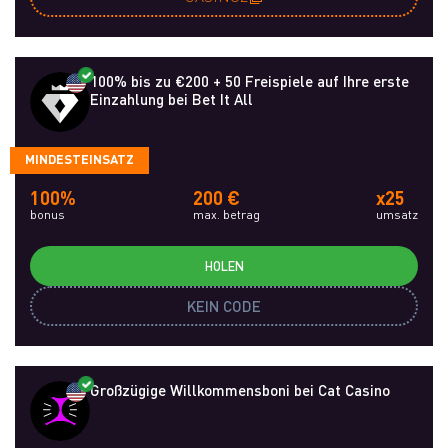
100% bis zu €200 + 50 Freispiele auf Ihre erste
Einzahlung bei Bet It All
MINDESTEINSATZ
100%
200 €
x25
bonus
max. betrag
umsatz
HOLEN
KEIN CODE
Großzügige Willkommensboni bei Cat Casino