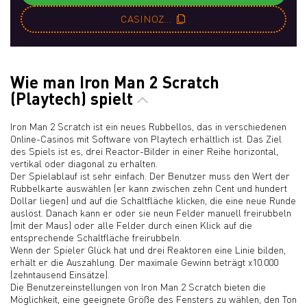
CASINOZRU
Wie man Iron Man 2 Scratch
(Playtech) spielt
Iron Man 2 Scratch ist ein neues Rubbellos, das in verschiedenen
Online-Casinos mit Software von Playtech erhältlich ist. Das Ziel
des Spiels ist es, drei Reactor-Bilder in einer Reihe horizontal,
vertikal oder diagonal zu erhalten.
Der Spielablauf ist sehr einfach. Der Benutzer muss den Wert der
Rubbelkarte auswählen (er kann zwischen zehn Cent und hundert
Dollar liegen) und auf die Schaltfläche klicken, die eine neue Runde
auslöst. Danach kann er oder sie neun Felder manuell freirubbeln
(mit der Maus) oder alle Felder durch einen Klick auf die
entsprechende Schaltfläche freirubbeln.
Wenn der Spieler Glück hat und drei Reaktoren eine Linie bilden,
erhält er die Auszahlung. Der maximale Gewinn beträgt x10.000
(zehntausend Einsätze).
Die Benutzereinstellungen von Iron Man 2 Scratch bieten die
Möglichkeit, eine geeignete Größe des Fensters zu wählen, den Ton