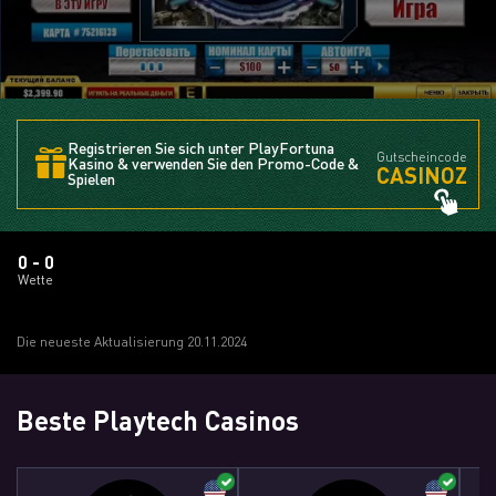
Registrieren Sie sich unter PlayFortuna
Gutscheincode
Kasino & verwenden Sie den Promo-Code &
CASINOZ
Spielen
0 - 0
Wette
Die neueste Aktualisierung 20.11.2024
Beste Playtech Casinos