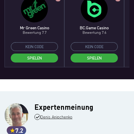
Mr Green Casino
BC.Game Casino
Bewertung 7.7
Bewertung 7.6
KEIN CODE
KEIN CODE
SPIELEN
SPIELEN
Expertenmeinung
Denis Anipchenko
7.2