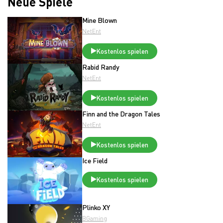
Neue Spiele
Mine Blown
NetEnt
Kostenlos spielen
Rabid Randy
NetEnt
Kostenlos spielen
Finn and the Dragon Tales
NetEnt
Kostenlos spielen
Ice Field
Kostenlos spielen
Plinko XY
BGaming