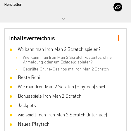
Hersteller
Inhaltsverzeichnis
Wo kann man Iron Man 2 Scratch spielen?
Wie kann man Iron Man 2 Scratch kostenlos ohne
Anmeldung oder um Echtgeld spielen?
Geprüfte Online-Casinos mit Iron Man 2 Scratch
Beste Boni
Wie man Iron Man 2 Scratch (Playtech) spielt
Bonusspiele Iron Man 2 Scratch
Jackpots
wie spielt man Iron Man 2 Scratch (Interface)
Neues Playtech