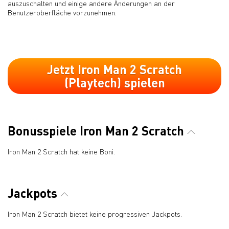
auszuschalten und einige andere Änderungen an der
Benutzeroberfläche vorzunehmen.
Jetzt Iron Man 2 Scratch
(Playtech) spielen
Bonusspiele Iron Man 2 Scratch
Iron Man 2 Scratch hat keine Boni.
Jackpots
Iron Man 2 Scratch bietet keine progressiven Jackpots.