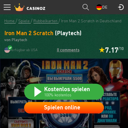
CASINOZ
SPIELEN
DE
Home
Spiele
Rubbelkarten
Iron Man 2 Scratch in Deutschland
Iron Man 2 Scratch
(Playtech)
von Playtech
7.17
/10
0 comments
Verfügbar ab USA
Kostenlos spielen
100% kostenlos
Spielen online