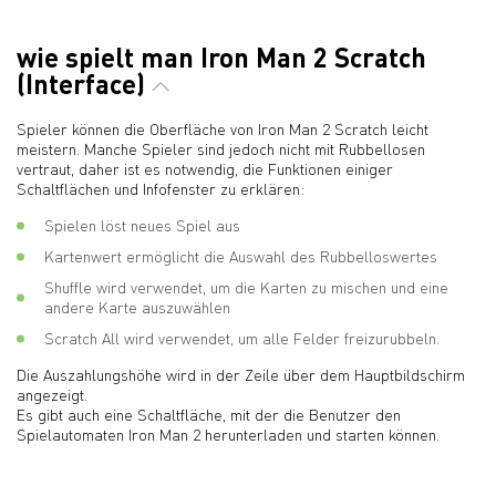
wie spielt man Iron Man 2 Scratch
(Interface)
Spieler können die Oberfläche von Iron Man 2 Scratch leicht
meistern. Manche Spieler sind jedoch nicht mit Rubbellosen
vertraut, daher ist es notwendig, die Funktionen einiger
Schaltflächen und Infofenster zu erklären:
Spielen löst neues Spiel aus
Kartenwert ermöglicht die Auswahl des Rubbelloswertes
Shuffle wird verwendet, um die Karten zu mischen und eine
andere Karte auszuwählen
Scratch All wird verwendet, um alle Felder freizurubbeln.
Die Auszahlungshöhe wird in der Zeile über dem Hauptbildschirm
angezeigt.
Es gibt auch eine Schaltfläche, mit der die Benutzer den
Spielautomaten Iron Man 2 herunterladen und starten können.