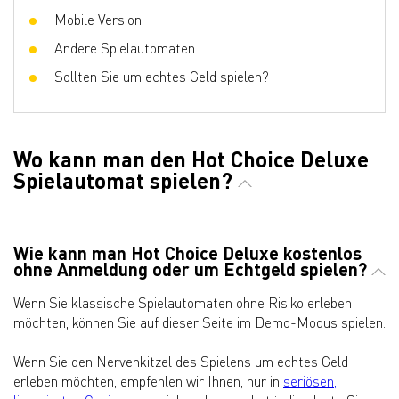
Mobile Version
Andere Spielautomaten
Sollten Sie um echtes Geld spielen?
Wo kann man den Hot Choice Deluxe
Spielautomat spielen?
Wie kann man Hot Choice Deluxe kostenlos
ohne Anmeldung oder um Echtgeld spielen?
Wenn Sie klassische Spielautomaten ohne Risiko erleben
möchten, können Sie auf dieser Seite im Demo-Modus spielen.
Wenn Sie den Nervenkitzel des Spielens um echtes Geld
erleben möchten, empfehlen wir Ihnen, nur in
seriösen,