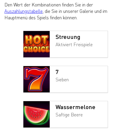
Den Wert der Kombinationen finden Sie in der
Auszahlungstabelle
, die Sie in unserer Galerie und im
Hauptmenü des Spiels finden können.
Streuung
Aktiviert Freispiele
7
Sieben
Wassermelone
Saftige Beere