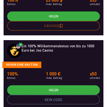
bonus
max. betrag
umsatz
HOLEN
CASINOZ
Ein 100% Willkommensbonus von bis zu 1000
Euro bei Joo Casino
GEGEN EINE KAUTION
100%
1 000 €
x50
bonus
max. betrag
umsatz
HOLEN
KEIN CODE