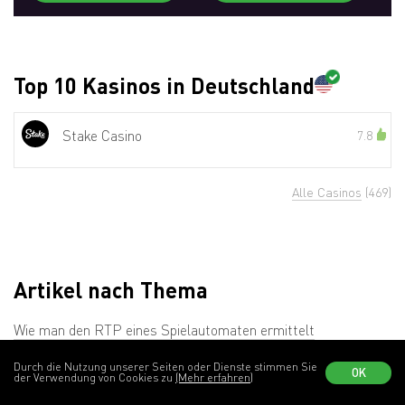
Top 10 Kasinos in Deutschland
Stake Casino
7.8
Alle Casinos
(469)
Artikel nach Thema
Wie man den RTP eines Spielautomaten ermittelt
Wie man einen Spielautomaten hackt
Durch die Nutzung unserer Seiten oder Dienste stimmen Sie
OK
der Verwendung von Cookies zu
(Mehr erfahren)
Spielen Sie keine Spielautomaten, bis Sie diese 5 Fakten