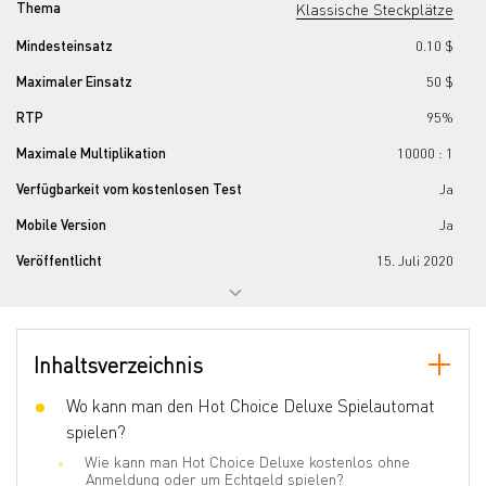
Thema
Klassische Steckplätze
Mindesteinsatz
0.10 $
Maximaler Einsatz
50 $
RTP
95%
Maximale Multiplikation
10000 : 1
Verfügbarkeit vom kostenlosen Test
Ja
Mobile Version
Ja
Veröffentlicht
15. Juli 2020
Progressiver Jackpot
Nein
Anzahl der Walzen
5
Inhaltsverzeichnis
Anzahl der Linien
10
Jokers
Wo kann man den Hot Choice Deluxe Spielautomat
Ja
spielen?
Scatter
Ja
Wie kann man Hot Choice Deluxe kostenlos ohne
Spiele mit gleichen Chancen
Ja
Anmeldung oder um Echtgeld spielen?