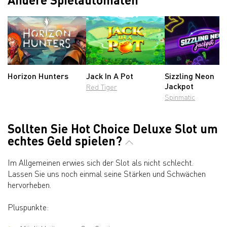
Horizon Hunters
Jack In A Pot
Sizzling Neon
Jackpot
Red Tiger
Spinmatic
Sollten Sie Hot Choice Deluxe Slot um
echtes Geld spielen?
Im Allgemeinen erwies sich der Slot als nicht schlecht.
Lassen Sie uns noch einmal seine Stärken und Schwächen
hervorheben.
Pluspunkte: