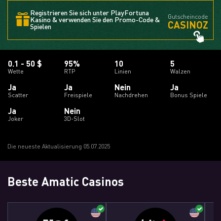
Registrieren Sie sich unter PlayFortuna
Gutscheincode
Kasino & verwenden Sie den Promo-Code &
CASINOZ
Spielen
0.1 - 50 $
95%
10
5
Wette
RTP
Linien
Walzen
Ja
Ja
Nein
Ja
Scatter
Freispiele
Nachdrehen
Bonus Spiele
Ja
Nein
Joker
3D-Slot
Die neueste Aktualisierung 05.07.2025
Beste Amatic Casinos