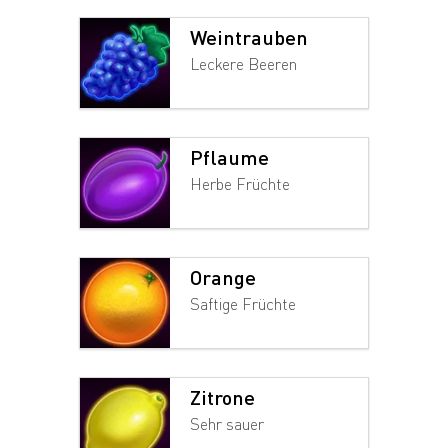
Weintrauben
Leckere Beeren
Pflaume
Herbe Früchte
Orange
Saftige Früchte
Zitrone
Sehr sauer