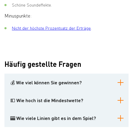
Schöne Soundeffekte.
Minuspunkte:
Nicht der höchste Prozentsatz der Erträge
.
Häufig gestellte Fragen
💰 Wie viel können Sie gewinnen?
Der maximale Gewinn beträgt 2.000 Einsätze.
💵 Wie hoch ist die Mindestwette?
Der Mindesteinsatz beträgt 10 Cents.
🎰 Wie viele Linien gibt es in dem Spiel?
Der Spielautomat hat 10 Linien.