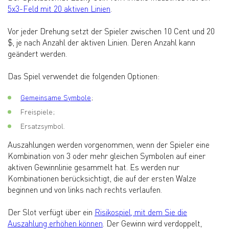
5x3-Feld mit 20 aktiven Linien
.
Vor jeder Drehung setzt der Spieler zwischen 10 Cent und 20
$, je nach Anzahl der aktiven Linien. Deren Anzahl kann
geändert werden.
Das Spiel verwendet die folgenden Optionen:
Gemeinsame Symbole
;
Freispiele;
Ersatzsymbol.
Auszahlungen werden vorgenommen, wenn der Spieler eine
Kombination von 3 oder mehr gleichen Symbolen auf einer
aktiven Gewinnlinie gesammelt hat. Es werden nur
Kombinationen berücksichtigt, die auf der ersten Walze
beginnen und von links nach rechts verlaufen.
Der Slot verfügt über ein
Risikospiel, mit dem Sie die
Auszahlung erhöhen können
. Der Gewinn wird verdoppelt,