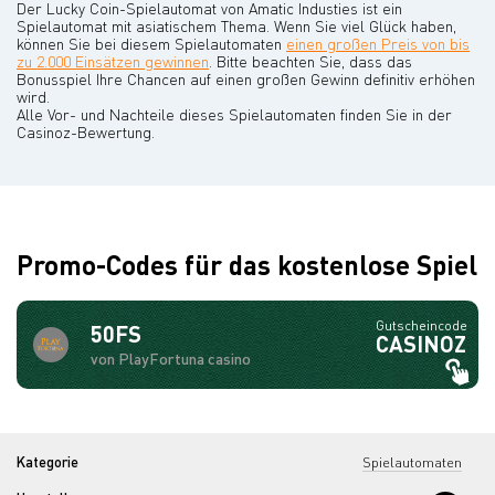
Der Lucky Coin-Spielautomat von Amatic Industies ist ein
Spielautomat mit asiatischem Thema. Wenn Sie viel Glück haben,
können Sie bei diesem Spielautomaten
einen großen Preis von bis
zu 2.000 Einsätzen gewinnen
. Bitte beachten Sie, dass das
Bonusspiel Ihre Chancen auf einen großen Gewinn definitiv erhöhen
wird.
Alle Vor- und Nachteile dieses Spielautomaten finden Sie in der
Casinoz-Bewertung.
Promo-Codes für das kostenlose Spiel
Gutscheincode
50FS
CASINOZ
von PlayFortuna casino
Kategorie
Spielautomaten