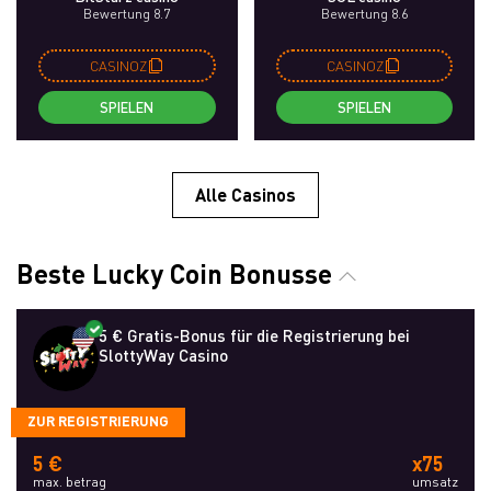
Bewertung 8.7
Bewertung 8.6
CASINOZ
CASINOZ
SPIELEN
SPIELEN
Alle Casinos
Beste Lucky Coin Bonusse
5 € Gratis-Bonus für die Registrierung bei
SlottyWay Casino
ZUR REGISTRIERUNG
5 €
x75
max. betrag
umsatz