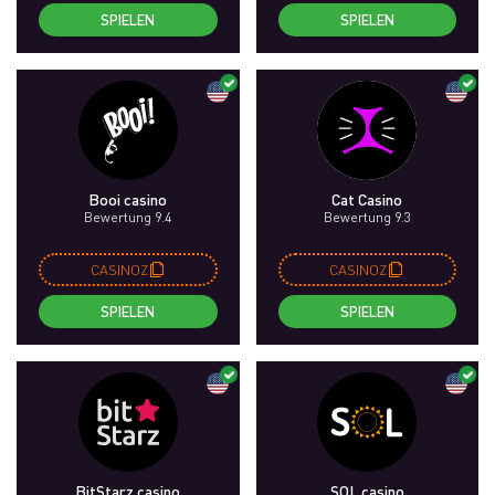
SPIELEN
SPIELEN
Booi casino
Cat Casino
Bewertung 9.4
Bewertung 9.3
CASINOZ
CASINOZ
SPIELEN
SPIELEN
BitStarz casino
SOL casino