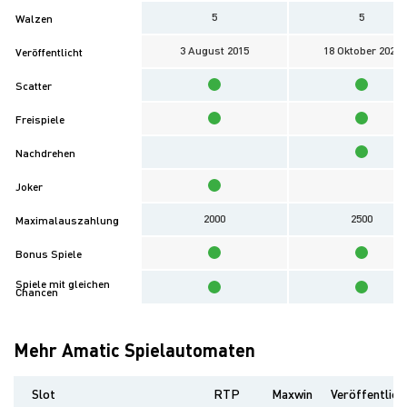
5
5
Walzen
3 August 2015
18 Oktober 2023
Veröffentlicht
Scatter
Freispiele
Nachdrehen
Joker
2000
2500
Maximalauszahlung
Bonus Spiele
Spiele mit gleichen
Chancen
Mehr Amatic Spielautomaten
Slot
RTP
Maxwin
Veröffentlic