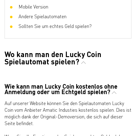
Mobile Version
Andere Spielautomaten
Sollten Sie um echtes Geld spielen?
Wo kann man den Lucky Coin
Spielautomat spielen?
Wie kann man Lucky Coin kostenlos ohne
Anmeldung oder um Echtgeld spielen?
Auf unserer Website können Sie den Spielautomaten Lucky
Coin vom Anbieter Amatic Industies kostenlos spielen. Dies ist
möglich dank der Original-Demoversion, die sich auf dieser
Seite befindet.