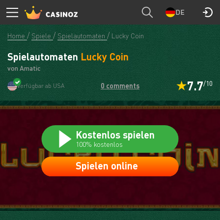
CASINOZ
SPIELEN
DE
Home
Spiele
Spielautomaten
Lucky Coin
Spielautomaten
Lucky Coin
von Amatic
7.7
/10
0 comments
Verfügbar ab USA
Kostenlos spielen
100% kostenlos
Spielen online