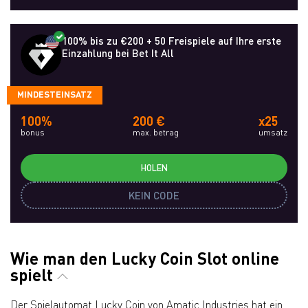
100% bis zu €200 + 50 Freispiele auf Ihre erste
Einzahlung bei Bet It All
MINDESTEINSATZ
100%
200 €
x25
bonus
max. betrag
umsatz
HOLEN
KEIN CODE
Wie man den Lucky Coin Slot online
spielt
Der Spielautomat Lucky Coin von Amatic Industries hat ein