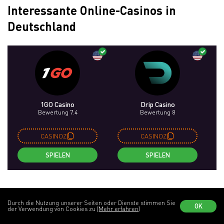
Interessante Online-Casinos in
Deutschland
1GO Casino
Drip Casino
Bewertung 7.4
Bewertung 8
CASINOZ
CASINOZ
SPIELEN
SPIELEN
Durch die Nutzung unserer Seiten oder Dienste stimmen Sie
Top 10 Kasinos in Deutschland
OK
der Verwendung von Cookies zu
(Mehr erfahren)