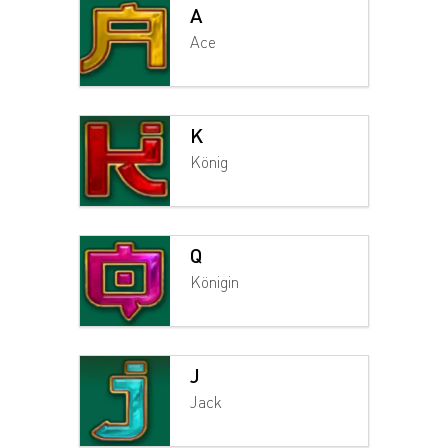
A
Ace
K
König
Q
Königin
J
Jack