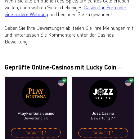
Wenn Sie alle Emotionen des Spiels um echtes Geld erleben
wollen, dann wählen Sie ein beliebiges
Casino für Euro oder
eine andere Währung
und beginnen Sie zu gewinnen!
Geben Sie Ihre Bewertungen ab, teilen Sie Ihre Meinungen mit
und hinterlassen Sie Kommentare unter der Casinoz
Bewertung.
Geprüfte Online-Casinos mit Lucky Coin
PlayFortuna casino
Jozz Casino
Bewertung 9.8
Bewertung 9.4
CASINOZ
CASINOZ