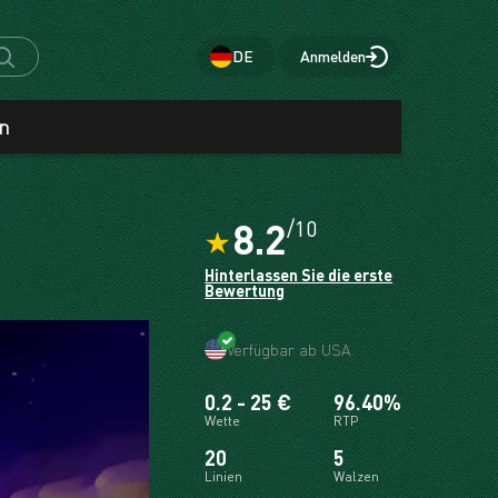
DE
Anmelden
en
8.2
/10
Hinterlassen Sie die erste
Bewertung
Verfügbar ab USA
0.2 - 25 €
96.40%
Wette
RTP
20
5
Linien
Walzen