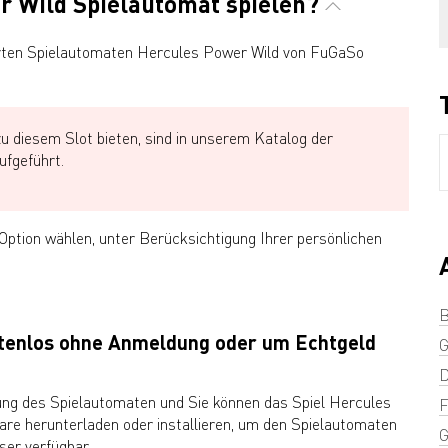
r Wild Spielautomat spielen?
ierten Spielautomaten Hercules Power Wild von FuGaSo
u diesem Slot bieten, sind in unserem Katalog der
ufgeführt.
Option wählen, unter Berücksichtigung Ihrer persönlichen
B
tenlos ohne Anmeldung oder um Echtgeld
G
D
ibung des Spielautomaten und Sie können das Spiel Hercules
F
are herunterladen oder installieren, um den Spielautomaten
G
ser verfügbar.