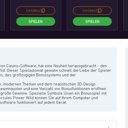
CASINOZ
CASINOZ
SPIELEN
SPIELEN
von Casino-Software, hat eine Neuheit herausgebracht - den
ld. Dieser Spielautomat gewann schnell die Liebe der Spieler
s, des großzügigen Bonussystems und der
en, modernen Themen und dem realistischen 3D-Design
winnquoten und eine Vielzahl von Bonusfunktionen eröffnen
große Gewinne. Spezielle Symbole lösen ein Bonusspiel mit
rcules Power Wild können Sie auf Ihrem Computer und
software funktioniert auf jedem Gerät.