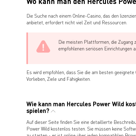
Wo kann man den Hercules Powe
Die Suche nach einem Online-Casino, das den lizenz
anbietet, erfordert nicht viel Zeit und Ressourcen.
Die meisten Plattformen, die Zugang z
empfohlenen seriösen Einrichtungen a
Es wird empfohlen, dass Sie die am besten geeignete 
Vorlieben, Ziele und Fähigkeiten.
Wie kann man Hercules Power Wild kos
spielen?
Auf dieser Seite finden Sie eine detaillierte Beschre
Power Wild kostenlos testen. Sie müssen keine Softw
zu starten - er ist online über jeden kompatiblen Brow