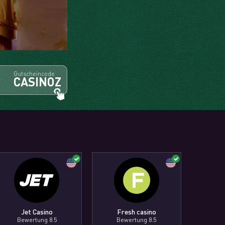
Gutscheincode
CASINOZ
Jet Casino
Fresh casino
Bewertung 8.5
Bewertung 8.5