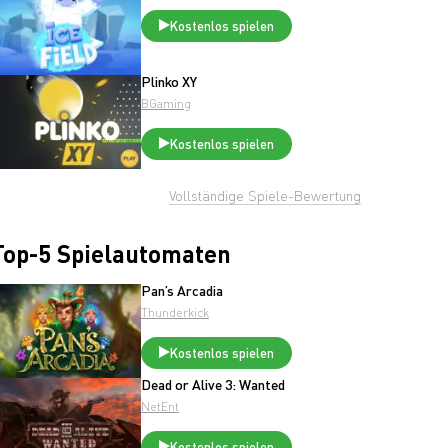
Kostenlos spielen
Plinko XY
BGaming
Kostenlos spielen
Vollständige Spiele-Bewertung
Top-5 Spielautomaten
Pan’s Arcadia
Thunderkick
Kostenlos spielen
Dead or Alive 3: Wanted
NetEnt
Kostenlos spielen