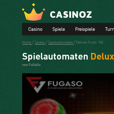
Casino
Spiele
Freispiele
Turn
Home
Spiele
Spielautomaten
Deluxe Fruits 100
Spielautomaten
Delux
von FuGaSo