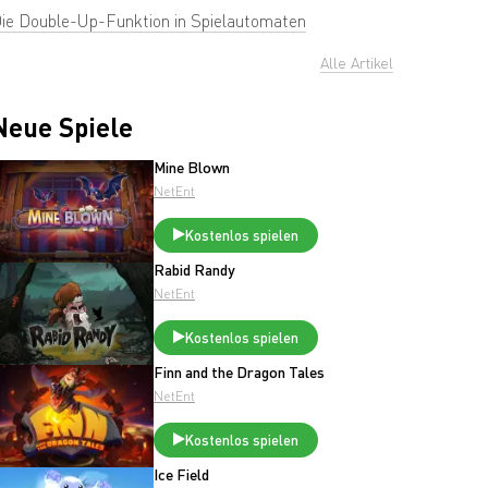
ie Double-Up-Funktion in Spielautomaten
Alle Artikel
Neue Spiele
Mine Blown
NetEnt
Kostenlos spielen
Rabid Randy
NetEnt
Kostenlos spielen
Finn and the Dragon Tales
NetEnt
Kostenlos spielen
Ice Field