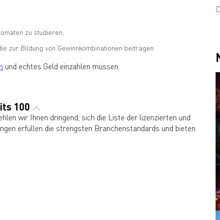
D
omaten zu studieren;
ie zur Bildung von Gewinnkombinationen beitragen.
n
und echtes Geld einzahlen müssen.
its 100
hlen wir Ihnen dringend, sich die Liste der lizenzierten und
tungen erfüllen die strengsten Branchenstandards und bieten