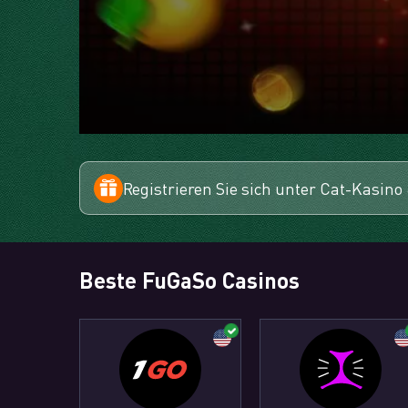
Registrieren Sie sich unter Cat-Kasin
Beste FuGaSo Casinos