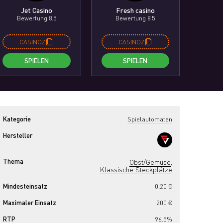
Jet Casino
Fresh casino
Bewertung 8.5
Bewertung 8.5
CASINOZ
CASINOZ
SPIELEN
SPIELEN
Kategorie
Spielautomaten
Hersteller
Thema
Obst/Gemüse
,
Klassische Steckplätze
Mindesteinsatz
0.20 €
Maximaler Einsatz
200 €
RTP
96.5%