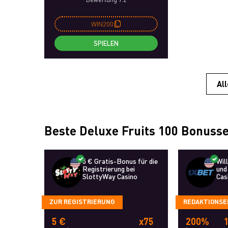
WIN200
SPIELEN
Al
Beste Deluxe Fruits 100 Bonuss
5 € Gratis-Bonus für die
Wil
Registrierung bei
und
SlottyWay Casino
Cas
ZUR REGISTRIERUNG
REDAKTIONS
5 €
x75
200%