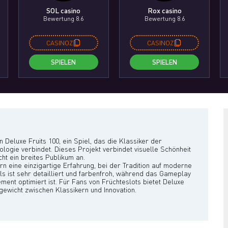
SOL casino
Rox casino
Bewertung 8.6
Bewertung 8.6
CASINOZ
CASINOZ
SPIELEN
SPIELEN
 Deluxe Fruits 100, ein Spiel, das die Klassiker der
logie verbindet. Dieses Projekt verbindet visuelle Schönheit
ht ein breites Publikum an.
rn eine einzigartige Erfahrung, bei der Tradition auf moderne
els ist sehr detailliert und farbenfroh, während das Gameplay
nt optimiert ist. Für Fans von Früchteslots bietet Deluxe
gewicht zwischen Klassikern und Innovation.