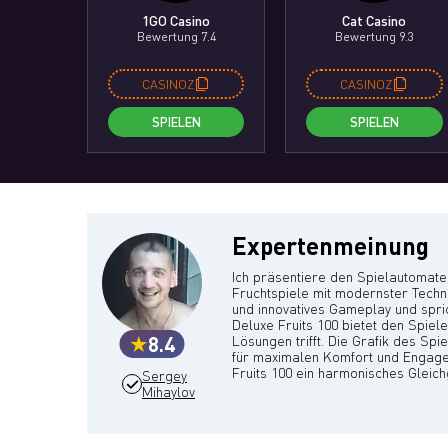
1GO Casino
Cat Casino
Bewertung 7.4
Bewertung 9.3
CASINOZ
CASINOZ
SPIELEN
SPIELEN
Expertenmeinung
Ich präsentiere den Spielautomaten
Fruchtspiele mit modernster Techno
und innovatives Gameplay und spric
Deluxe Fruits 100 bietet den Spiele
8.4
Lösungen trifft. Die Grafik des Spi
für maximalen Komfort und Engageme
Fruits 100 ein harmonisches Gleich
Sergey
Mihaylov