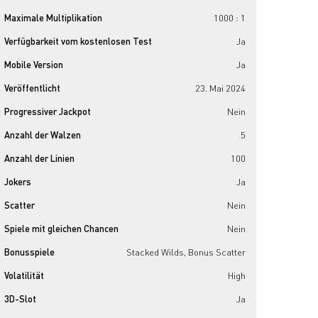
Maximale Multiplikation
1000 : 1
Verfügbarkeit vom kostenlosen Test
Ja
Mobile Version
Ja
Veröffentlicht
23. Mai 2024
Progressiver Jackpot
Nein
Anzahl der Walzen
5
Anzahl der Linien
100
Jokers
Ja
Scatter
Nein
Spiele mit gleichen Chancen
Nein
Bonusspiele
Stacked Wilds, Bonus Scatter
Volatilität
High
3D-Slot
Ja