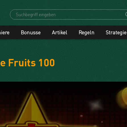
iere
Bonusse
Artikel
Regeln
Strategi
e Fruits 100