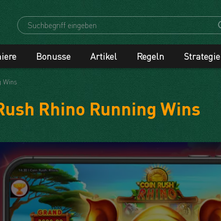
iere
Bonusse
Artikel
Regeln
Strategi
g Wins
Rush Rhino Running Wins