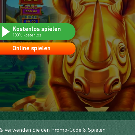
Kostenlos spielen
100% kostenlos
Online spielen
o & verwenden Sie den Promo-Code & Spielen