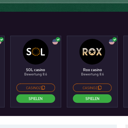
SOL casino
Rox casino
Bewertung 8.6
Bewertung 8.6
CASINOZ
CASINOZ
SPIELEN
SPIELEN