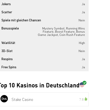
Jokers
Ja
Scatter
Ja
Spiele mit gleichen Chancen
Nein
Bonusspiele
Mystery Symbol, Running Wins
Feature, Boost Feature, Bonus
Game Jackpot, Coin Rush Feature
Volatilität
High
3D-Slot
Nein
Respins
Ja
Free Spins
Ja
Top 10 Kasinos in Deutschland
Stake Casino
7.8