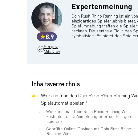
Expertenmeinung
Coin Rush Rhino Running ist ein vo
einzigartiges Spielerlebnis bietet,
Spielumgebung treffen die Spieler 
rechnen. Die zentrale Figur des Sp
8.9
symbolisiert. Es bietet den Spiel
Sergey
Mihaylov
Inhaltsverzeichnis
Wo kann man den Coin Rush Rhino Running Wins
Spielautomat spielen?
Wie kann man Coin Rush Rhino Running Wins
kostenlos ohne Anmeldung oder um Echtgeld
spielen?
Geprüfte Online-Casinos mit Coin Rush Rhino
Running Wins