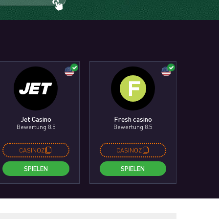
Jet Casino
Fresh casino
Bewertung 8.5
Bewertung 8.5
CASINOZ
CASINOZ
SPIELEN
SPIELEN