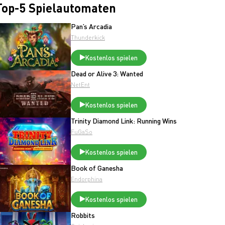
Top-5 Spielautomaten
Pan’s Arcadia
Thunderkick
Kostenlos spielen
Dead or Alive 3: Wanted
NetEnt
Kostenlos spielen
Trinity Diamond Link: Running Wins
FuGaSo
Kostenlos spielen
Book of Ganesha
Endorphina
Kostenlos spielen
Robbits