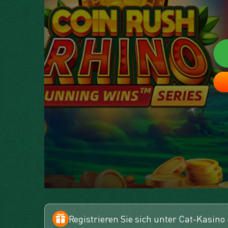
Registrieren Sie sich unter Cat-Kasin