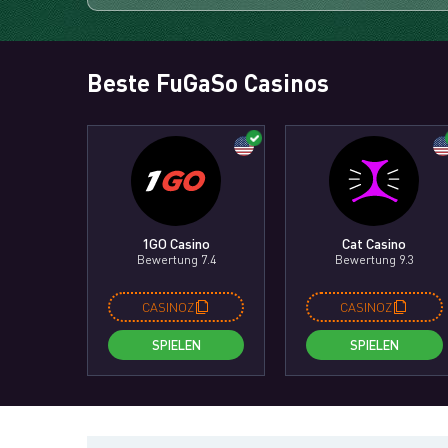
Beste FuGaSo Casinos
1GO Casino
Cat Casino
Bewertung 7.4
Bewertung 9.3
CASINOZ
CASINOZ
SPIELEN
SPIELEN