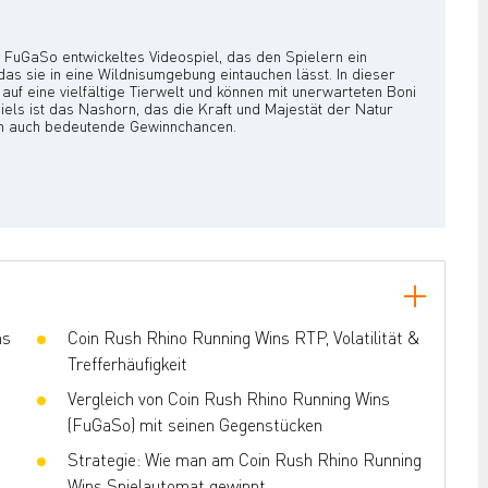
n FuGaSo entwickeltes Videospiel, das den Spielern ein
 das sie in eine Wildnisumgebung eintauchen lässt. In dieser
auf eine vielfältige Tierwelt und können mit unerwarteten Boni
iels ist das Nashorn, das die Kraft und Majestät der Natur
ern auch bedeutende Gewinnchancen.
Coin Rush Rhino Running Wins RTP, Volatilität &
Trefferhäufigkeit
Vergleich von Coin Rush Rhino Running Wins
(FuGaSo) mit seinen Gegenstücken
Strategie: Wie man am Coin Rush Rhino Running
Wins Spielautomat gewinnt