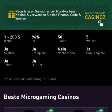
Registrieren Sie sich unter PlayFortuna
Gutscheincode
Kasino & verwenden Sie den Promo-Code &
CASINOZ
Spielen
1 - 200 $
96%
50
5
Wette
RTP
Linien
Walzen
Ja
Ja
Nein
Ja
Scatter
Freispiele
Nachdrehen
Bonus Spiele
Ja
Ja
Joker
3D-Slot
Die neueste Aktualisierung 16.12.2025
Beste Microgaming Casinos