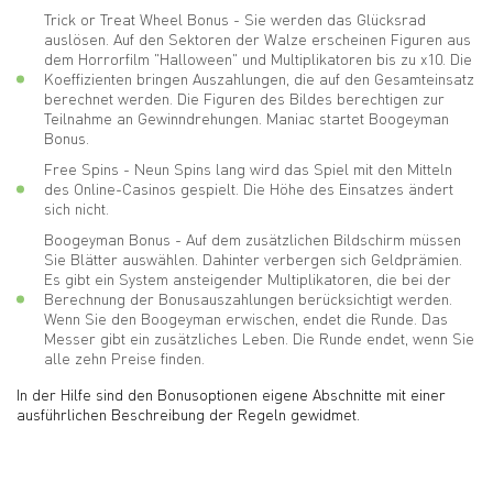
Trick or Treat Wheel Bonus - Sie werden das Glücksrad
auslösen. Auf den Sektoren der Walze erscheinen Figuren aus
dem Horrorfilm "Halloween" und Multiplikatoren bis zu x10. Die
Koeffizienten bringen Auszahlungen, die auf den Gesamteinsatz
berechnet werden. Die Figuren des Bildes berechtigen zur
Teilnahme an Gewinndrehungen. Maniac startet Boogeyman
Bonus.
Free Spins - Neun Spins lang wird das Spiel mit den Mitteln
des Online-Casinos gespielt. Die Höhe des Einsatzes ändert
sich nicht.
Boogeyman Bonus - Auf dem zusätzlichen Bildschirm müssen
Sie Blätter auswählen. Dahinter verbergen sich Geldprämien.
Es gibt ein System ansteigender Multiplikatoren, die bei der
Berechnung der Bonusauszahlungen berücksichtigt werden.
Wenn Sie den Boogeyman erwischen, endet die Runde. Das
Messer gibt ein zusätzliches Leben. Die Runde endet, wenn Sie
alle zehn Preise finden.
In der Hilfe sind den Bonusoptionen eigene Abschnitte mit einer
ausführlichen Beschreibung der Regeln gewidmet.