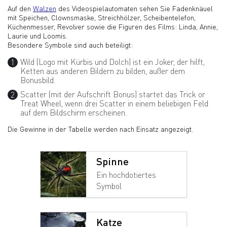
Auf den
Walzen
des Videospielautomaten sehen Sie Fadenknäuel
mit Speichen, Clownsmaske, Streichhölzer, Scheibentelefon,
Küchenmesser, Revolver sowie die Figuren des Films: Linda, Annie,
Laurie und Loomis.
Besondere Symbole sind auch beteiligt:
Wild (Logo mit Kürbis und Dolch) ist ein Joker, der hilft,
Ketten aus anderen Bildern zu bilden, außer dem
Bonusbild.
Scatter (mit der Aufschrift Bonus) startet das Trick or
Treat Wheel, wenn drei Scatter in einem beliebigen Feld
auf dem Bildschirm erscheinen.
Die Gewinne in der Tabelle werden nach Einsatz angezeigt.
Spinne
Ein hochdotiertes
Symbol
Katze