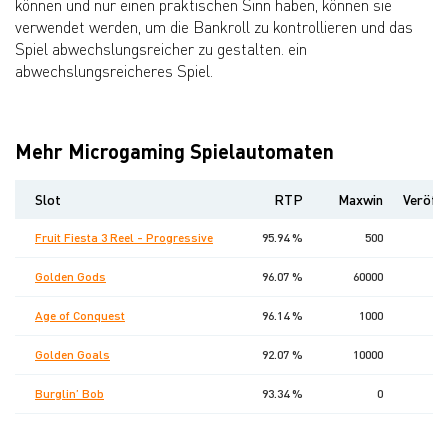
können und nur einen praktischen Sinn haben, können sie
verwendet werden, um die Bankroll zu kontrollieren und das
Spiel abwechslungsreicher zu gestalten. ein
abwechslungsreicheres Spiel.
Mehr Microgaming Spielautomaten
Slot
RTP
Maxwin
Veröff
Fruit Fiesta 3 Reel - Progressive
95.94 %
500
Golden Gods
96.07 %
60000
Age of Conquest
96.14 %
1000
Golden Goals
92.07 %
10000
Burglin’ Bob
93.34 %
0