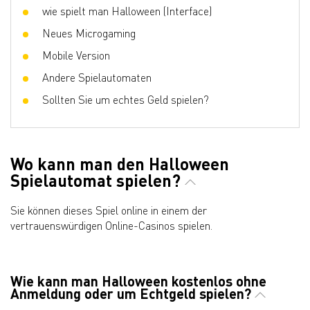
wie spielt man Halloween (Interface)
Neues Microgaming
Mobile Version
Andere Spielautomaten
Sollten Sie um echtes Geld spielen?
Wo kann man den Halloween
Spielautomat spielen?
Sie können dieses Spiel online in einem der
vertrauenswürdigen Online-Casinos spielen.
Wie kann man Halloween kostenlos ohne
Anmeldung oder um Echtgeld spielen?