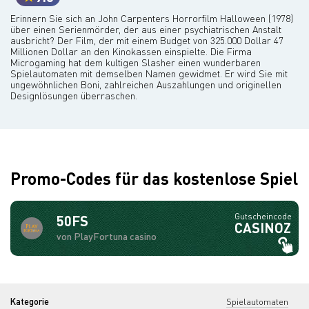
Erinnern Sie sich an John Carpenters Horrorfilm Halloween (1978)
über einen Serienmörder, der aus einer psychiatrischen Anstalt
ausbricht? Der Film, der mit einem Budget von 325.000 Dollar 47
Millionen Dollar an den Kinokassen einspielte. Die Firma
Microgaming hat dem kultigen Slasher einen wunderbaren
Spielautomaten mit demselben Namen gewidmet. Er wird Sie mit
ungewöhnlichen Boni, zahlreichen Auszahlungen und originellen
Designlösungen überraschen.
Promo-Codes für das kostenlose Spiel
Gutscheincode
50FS
CASINOZ
von PlayFortuna casino
Kategorie
Spielautomaten