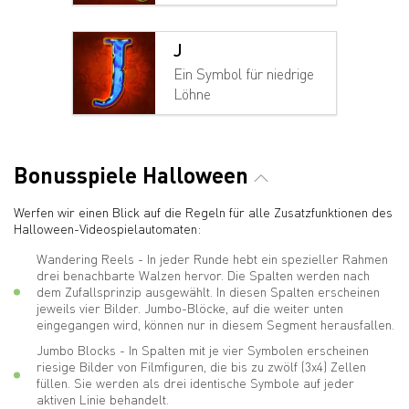
J
Ein Symbol für niedrige
Löhne
Bonusspiele Halloween
Werfen wir einen Blick auf die Regeln für alle Zusatzfunktionen des
Halloween-Videospielautomaten:
Wandering Reels - In jeder Runde hebt ein spezieller Rahmen
drei benachbarte Walzen hervor. Die Spalten werden nach
dem Zufallsprinzip ausgewählt. In diesen Spalten erscheinen
jeweils vier Bilder. Jumbo-Blöcke, auf die weiter unten
eingegangen wird, können nur in diesem Segment herausfallen.
Jumbo Blocks - In Spalten mit je vier Symbolen erscheinen
riesige Bilder von Filmfiguren, die bis zu zwölf (3x4) Zellen
füllen. Sie werden als drei identische Symbole auf jeder
aktiven Linie behandelt.