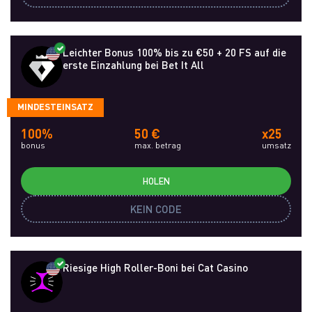
Leichter Bonus 100% bis zu €50 + 20 FS auf die
erste Einzahlung bei Bet It All
MINDESTEINSATZ
100%
50 €
x25
bonus
max. betrag
umsatz
HOLEN
KEIN CODE
Riesige High Roller-Boni bei Cat Casino