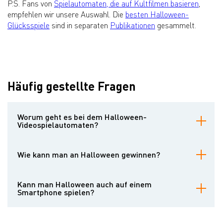
P.S. Fans von
Spielautomaten, die auf Kultfilmen basieren
,
empfehlen wir unsere Auswahl. Die
besten Halloween-
Glücksspiele
sind in separaten
Publikationen
gesammelt.
Häufig gestellte Fragen
Worum geht es bei dem Halloween-
Videospielautomaten?
Der Halloween-Video-Spielautomat basiert auf einem berühmten
Film.
Wie kann man an Halloween gewinnen?
Um bei Halloween zu gewinnen, müssen Sie mindestens drei
gleiche Symbole auf drei Walzen sammeln.
Kann man Halloween auch auf einem
Smartphone spielen?
Ja, der Entwickler des Halloween-Slots hat eine mobile Version
des Slots bereitgestellt.