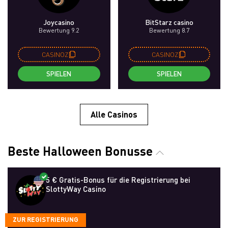
Joycasino
BitStarz casino
Bewertung 9.2
Bewertung 8.7
CASINOZ
CASINOZ
SPIELEN
SPIELEN
Alle Casinos
Beste Halloween Bonusse
5 € Gratis-Bonus für die Registrierung bei
SlottyWay Casino
ZUR REGISTRIERUNG