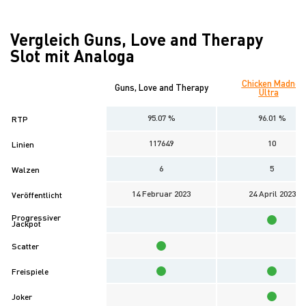
Vergleich Guns, Love and Therapy
Slot mit Analoga
Chicken Madnes
Guns, Love and Therapy
Ultra
95.07 %
96.01 %
RTP
117649
10
Linien
6
5
Walzen
14 Februar 2023
24 April 2023
Veröffentlicht
Progressiver
Jackpot
Scatter
Freispiele
Joker