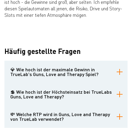
ist hoch - die Gewinne sind groß, aber selten. Ich empfehle
diesen Spielautomaten all jenen, die Risiko, Drive und Story-
Slots mit einer tiefen Atmosphäre mögen.
Häufig gestellte Fragen
💎 Wie hoch ist der maximale Gewinn in
TrueLab's Guns, Love and Therapy Spiel?
х12500
💲 Wie hoch ist der Höchsteinsatz bei TrueLabs
Guns, Love and Therapy?
200
💸 Welche RTP wird in Guns, Love and Therapy
von TrueLab verwendet?
95.07%