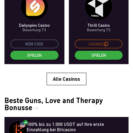
Dailyspins Casino
Thrill Casino
Bewertung 7.3
Bewertung 7.3
KEIN CODE
CASINOZ
SPIELEN
SPIELEN
Alle Casinos
Beste Guns, Love and Therapy
Bonusse
100% bis zu 1.000 USDT auf Ihre erste
Einzahlung bei Bitcasino