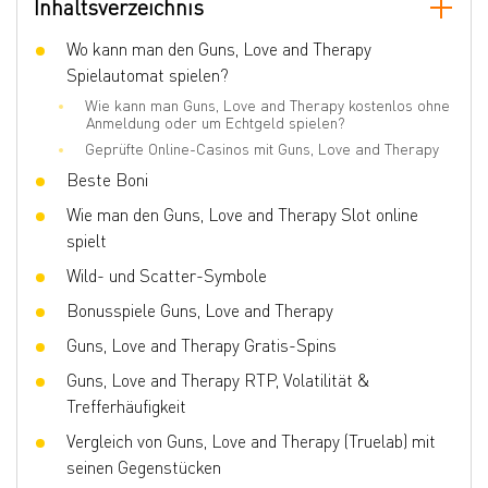
Inhaltsverzeichnis
Anzahl der Linien
117649
Jokers
Wo kann man den Guns, Love and Therapy
Nein
Spielautomat spielen?
Scatter
Ja
Wie kann man Guns, Love and Therapy kostenlos ohne
Spiele mit gleichen Chancen
Nein
Anmeldung oder um Echtgeld spielen?
Geprüfte Online-Casinos mit Guns, Love and Therapy
Bonusspiele
Free Spins, Sticky Wild, Random Wilds,
Random Multiplier, Buy Feature, Free
Beste Boni
Spins Mode, Wilds with multipliers, RTP
range, Scatter symbols, Multiway (+1024),
Wild
Wie man den Guns, Love and Therapy Slot online
spielt
Volatilität
High
Wild- und Scatter-Symbole
3D-Slot
Nein
Bonusspiele Guns, Love and Therapy
Free Spins
Ja
Guns, Love and Therapy Gratis-Spins
Guns, Love and Therapy RTP, Volatilität &
Trefferhäufigkeit
Vergleich von Guns, Love and Therapy (Truelab) mit
seinen Gegenstücken