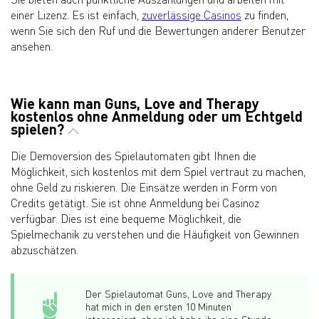
einer Lizenz. Es ist einfach,
zuverlässige Casinos
zu finden,
wenn Sie sich den Ruf und die Bewertungen anderer Benutzer
ansehen.
Wie kann man Guns, Love and Therapy
kostenlos ohne Anmeldung oder um Echtgeld
spielen?
Die Demoversion des Spielautomaten gibt Ihnen die
Möglichkeit, sich kostenlos mit dem Spiel vertraut zu machen,
ohne Geld zu riskieren. Die Einsätze werden in Form von
Credits getätigt. Sie ist ohne Anmeldung bei Casinoz
verfügbar. Dies ist eine bequeme Möglichkeit, die
Spielmechanik zu verstehen und die Häufigkeit von Gewinnen
abzuschätzen.
Der Spielautomat Guns, Love and Therapy
hat mich in den ersten 10 Minuten