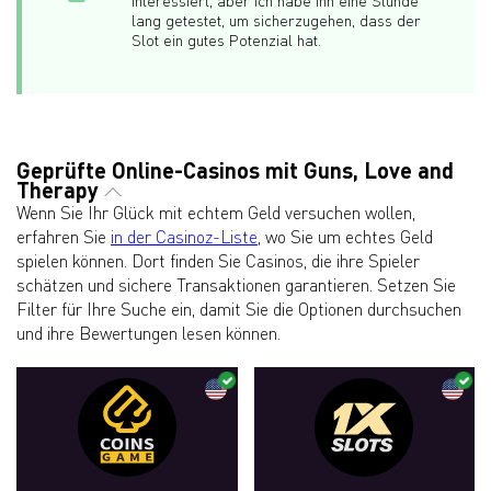
interessiert, aber ich habe ihn eine Stunde
lang getestet, um sicherzugehen, dass der
Slot ein gutes Potenzial hat.
Geprüfte Online-Casinos mit Guns, Love and
Therapy
Wenn Sie Ihr Glück mit echtem Geld versuchen wollen,
erfahren Sie
in der Casinoz-Liste
, wo Sie um echtes Geld
spielen können. Dort finden Sie Casinos, die ihre Spieler
schätzen und sichere Transaktionen garantieren. Setzen Sie
Filter für Ihre Suche ein, damit Sie die Optionen durchsuchen
und ihre Bewertungen lesen können.