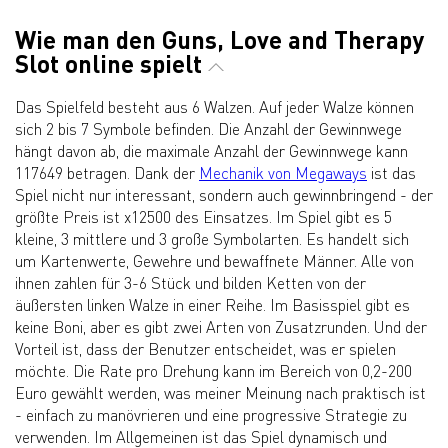
Wie man den Guns, Love and Therapy
Slot online spielt
Das Spielfeld besteht aus 6 Walzen. Auf jeder Walze können
sich 2 bis 7 Symbole befinden. Die Anzahl der Gewinnwege
hängt davon ab, die maximale Anzahl der Gewinnwege kann
117649 betragen. Dank der
Mechanik von Megaways
ist das
Spiel nicht nur interessant, sondern auch gewinnbringend - der
größte Preis ist x12500 des Einsatzes. Im Spiel gibt es 5
kleine, 3 mittlere und 3 große Symbolarten. Es handelt sich
um Kartenwerte, Gewehre und bewaffnete Männer. Alle von
ihnen zahlen für 3-6 Stück und bilden Ketten von der
äußersten linken Walze in einer Reihe. Im Basisspiel gibt es
keine Boni, aber es gibt zwei Arten von Zusatzrunden. Und der
Vorteil ist, dass der Benutzer entscheidet, was er spielen
möchte. Die Rate pro Drehung kann im Bereich von 0,2-200
Euro gewählt werden, was meiner Meinung nach praktisch ist
- einfach zu manövrieren und eine progressive Strategie zu
verwenden. Im Allgemeinen ist das Spiel dynamisch und