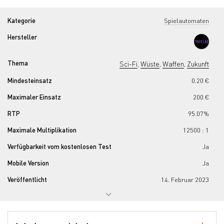
Kategorie
Spielautomaten
Hersteller
Thema
Sci-Fi
Wüste
Waffen
Zukunft
,
,
,
Mindesteinsatz
0.20 €
Maximaler Einsatz
200 €
RTP
95.07%
Maximale Multiplikation
12500 : 1
Verfügbarkeit vom kostenlosen Test
Ja
Mobile Version
Ja
Veröffentlicht
14. Februar 2023
Progressiver Jackpot
Nein
Anzahl der Walzen
6