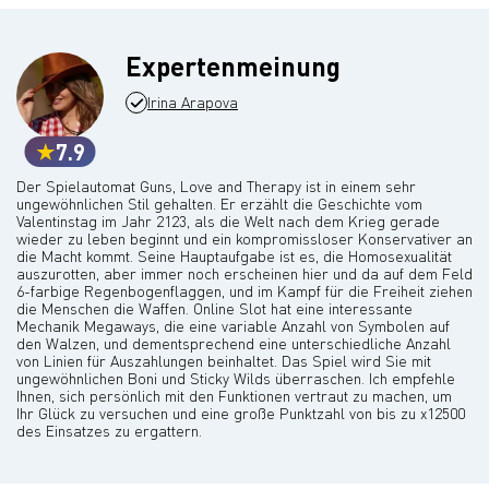
Expertenmeinung
Irina Arapova
7.9
Der Spielautomat Guns, Love and Therapy ist in einem sehr
ungewöhnlichen Stil gehalten. Er erzählt die Geschichte vom
Valentinstag im Jahr 2123, als die Welt nach dem Krieg gerade
wieder zu leben beginnt und ein kompromissloser Konservativer an
die Macht kommt. Seine Hauptaufgabe ist es, die Homosexualität
auszurotten, aber immer noch erscheinen hier und da auf dem Feld
6-farbige Regenbogenflaggen, und im Kampf für die Freiheit ziehen
die Menschen die Waffen. Online Slot hat eine interessante
Mechanik Megaways, die eine variable Anzahl von Symbolen auf
den Walzen, und dementsprechend eine unterschiedliche Anzahl
von Linien für Auszahlungen beinhaltet. Das Spiel wird Sie mit
ungewöhnlichen Boni und Sticky Wilds überraschen. Ich empfehle
Ihnen, sich persönlich mit den Funktionen vertraut zu machen, um
Ihr Glück zu versuchen und eine große Punktzahl von bis zu x12500
des Einsatzes zu ergattern.