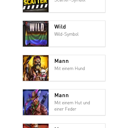
Wild
Wild-Symbol
Mann
Mit einem Hund
Mann
Mit einem Hut und
einer Feder