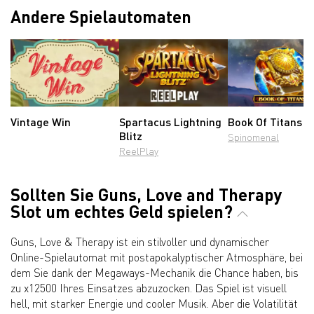
Andere Spielautomaten
Vintage Win
Spartacus Lightning
Book Of Titans
Blitz
Spinomenal
ReelPlay
Sollten Sie Guns, Love and Therapy
Slot um echtes Geld spielen?
Guns, Love & Therapy ist ein stilvoller und dynamischer
Online-Spielautomat mit postapokalyptischer Atmosphäre, bei
dem Sie dank der Megaways-Mechanik die Chance haben, bis
zu x12500 Ihres Einsatzes abzuzocken. Das Spiel ist visuell
hell, mit starker Energie und cooler Musik. Aber die Volatilität