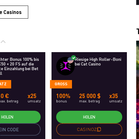
le Casinos
e
chter Bonus 100% bis
Riesige High Roller-Boni
€50 + 20 FS auf die
bei Cat Casino
te Einzahlung bei Bet
ll
ATZ
GROSS
50 €
x25
100%
25 000 $
x35
ax. betrag
umsatz
bonus
max. betrag
umsatz
HOLEN
HOLEN
CASINOZ
EIN CODE