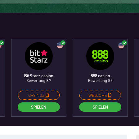
BitStarz casino
888 casino
Bewertung 8.7
Bewertung 8.3
CASINOZ
WELCOME
SPIELEN
SPIELEN