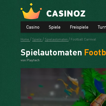
Casino
Spiele
Freispiele
Turn
Home
Spiele
Spielautomaten
Football Carnival
Spielautomaten
Footb
von Playtech