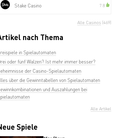
Stake Casino
7.8
Alle Casinos
(469)
Artikel nach Thema
reispiele in Spielautomaten
rei oder fünf Walzen? Ist mehr immer besser?
eheimnisse der Casino-Spielautomaten
lles über die Gewinntabellen von Spielautomaten
ewinnkombinationen und Auszahlungen bei
pielautomaten
Alle Artikel
Neue Spiele