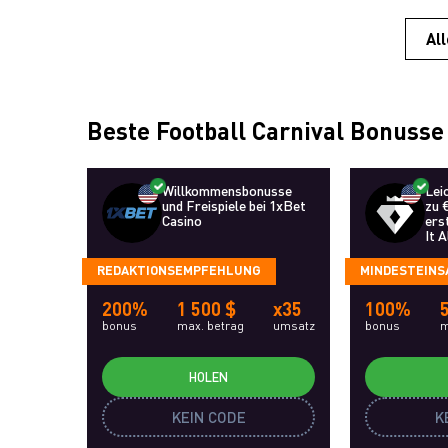
Al
Beste Football Carnival Bonuss
Willkommensbonusse
Lei
und Freispiele bei 1xBet
zu 
Casino
ers
It A
REDAKTIONSEMPFEHLUNG
MINDESTEINS
200%
1 500 $
x35
100%
bonus
max. betrag
umsatz
bonus
m
HOLEN
KEIN CODE
K