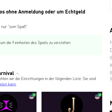
los ohne Anmeldung oder um Echtgeld
r nur "zum Spaß".
 um die Feinheiten des Spiels zu verstehen.
F
D
G
A
arnival
G
hlen wir die Einrichtungen in der folgenden Liste. Sie sind
S
ielen kann
.