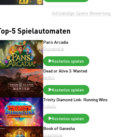
Vollständige Spiele-Bewertung
Top-5 Spielautomaten
Pan’s Arcadia
Thunderkick
Kostenlos spielen
Dead or Alive 3: Wanted
NetEnt
Kostenlos spielen
Trinity Diamond Link: Running Wins
FuGaSo
Kostenlos spielen
Book of Ganesha
Endorphina