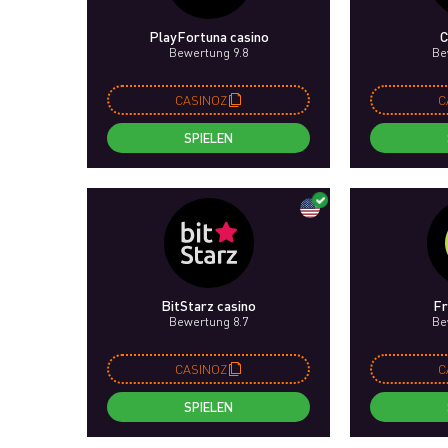
PlayFortuna casino
C
Bewertung 9.8
Be
CASINOZ
C
SPIELEN
BitStarz casino
Fr
Bewertung 8.7
Be
CASINOZ
C
SPIELEN