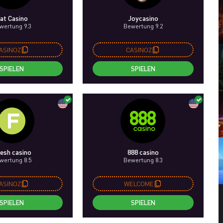
at Casino
Joycasino
wertung 9.3
Bewertung 9.2
ASINOZ
CASINOZ
SPIELEN
SPIELEN
esh casino
888 casino
wertung 8.5
Bewertung 8.3
ASINOZ
WELCOME
SPIELEN
SPIELEN