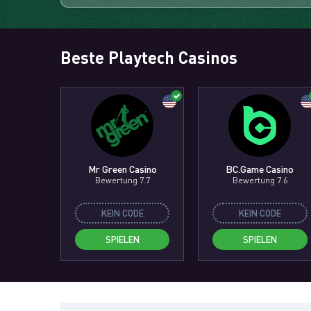
Beste Playtech Casinos
Mr Green Casino
BC.Game Casino
Bewertung 7.7
Bewertung 7.6
KEIN CODE
KEIN CODE
SPIELEN
SPIELEN