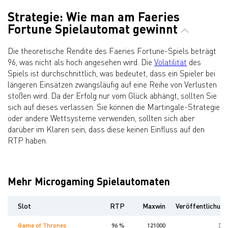
Strategie: Wie man am Faeries
Fortune Spielautomat gewinnt
Die theoretische Rendite des Faeries Fortune-Spiels beträgt
96, was nicht als hoch angesehen wird. Die
Volatilität
des
Spiels ist durchschnittlich, was bedeutet, dass ein Spieler bei
längeren Einsätzen zwangsläufig auf eine Reihe von Verlusten
stoßen wird. Da der Erfolg nur vom Glück abhängt, sollten Sie
sich auf dieses verlassen. Sie können die Martingale-Strategie
oder andere Wettsysteme verwenden, sollten sich aber
darüber im Klaren sein, dass diese keinen Einfluss auf den
RTP haben.
Mehr Microgaming Spielautomaten
Slot
RTP
Maxwin
Veröffentlichun
Game of Thrones
96 %
121000
3 A