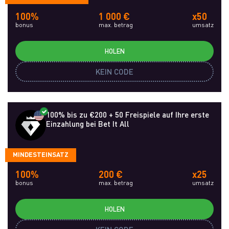
100%
1 000 €
x50
bonus
max. betrag
umsatz
HOLEN
KEIN CODE
100% bis zu €200 + 50 Freispiele auf Ihre erste
Einzahlung bei Bet It All
MINDESTEINSATZ
100%
200 €
x25
bonus
max. betrag
umsatz
HOLEN