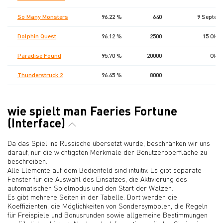
So Many Monsters
96.22 %
640
9 Septem
Dolphin Quest
96.12 %
2500
15 Okto
Paradise Found
95.70 %
20000
Okto
Thunderstruck 2
96.65 %
8000
5 
wie spielt man Faeries Fortune
(Interface)
Da das Spiel ins Russische übersetzt wurde, beschränken wir uns
darauf, nur die wichtigsten Merkmale der Benutzeroberfläche zu
beschreiben.
Alle Elemente auf dem Bedienfeld sind intuitiv. Es gibt separate
Fenster für die Auswahl des Einsatzes, die Aktivierung des
automatischen Spielmodus und den Start der Walzen.
Es gibt mehrere Seiten in der Tabelle. Dort werden die
Koeffizienten, die Möglichkeiten von Sondersymbolen, die Regeln
für Freispiele und Bonusrunden sowie allgemeine Bestimmungen