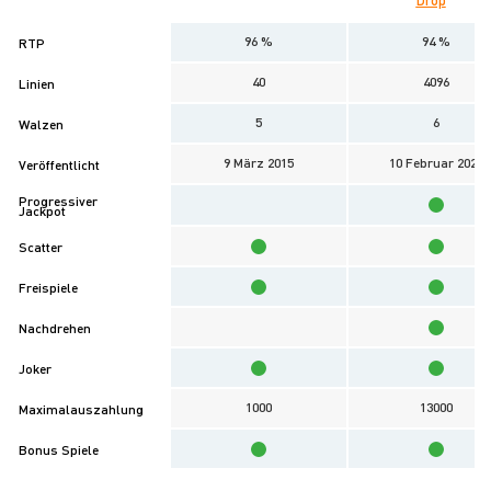
Drop
96 %
94 %
RTP
40
4096
Linien
5
6
Walzen
9 März 2015
10 Februar 2026
Veröffentlicht
Progressiver
Jackpot
Scatter
Freispiele
Nachdrehen
Joker
1000
13000
Maximalauszahlung
Bonus Spiele