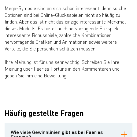
Mega-Symbole sind an sich schon interessant, denn solche
Optionen sind bei Online-Glücksspielen nicht so häufig zu
finden. Aber das ist nicht das einzige interessante Merkmal
dieses Modells. Es bietet auch hervorragende Freispiele,
interessante Bonusspiele, zahlreiche Kombinationen,
hervorragende Grafiken und Animationen sowie weitere
Vorteile, die Sie persönlich schätzen müssen.
Ihre Meinung ist für uns sehr wichtig. Schreiben Sie Ihre
Meinung über Faeries Fortune in den Kommentaren und
geben Sie ihm eine Bewertung.
Häufig gestellte Fragen
Wie viele Gewinnlinien gibt es bei Faeries
Fortune?