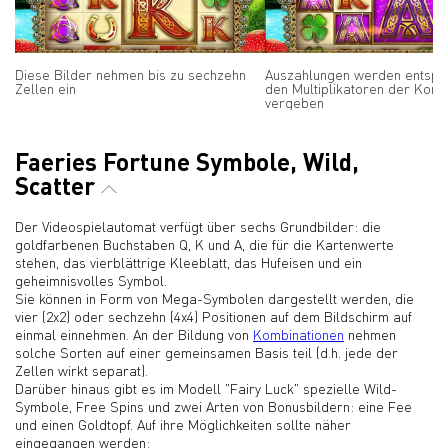
Diese Bilder nehmen bis zu sechzehn
Auszahlungen werden entspr
Zellen ein
den Multiplikatoren der Komb
vergeben
Faeries Fortune Symbole, Wild,
Scatter
Der Videospielautomat verfügt über sechs Grundbilder: die
goldfarbenen Buchstaben Q, K und A, die für die Kartenwerte
stehen, das vierblättrige Kleeblatt, das Hufeisen und ein
geheimnisvolles Symbol.
Sie können in Form von Mega-Symbolen dargestellt werden, die
vier (2x2) oder sechzehn (4x4) Positionen auf dem Bildschirm auf
einmal einnehmen. An der Bildung von
Kombinationen
nehmen
solche Sorten auf einer gemeinsamen Basis teil (d.h. jede der
Zellen wirkt separat).
Darüber hinaus gibt es im Modell "Fairy Luck" spezielle Wild-
Symbole, Free Spins und zwei Arten von Bonusbildern: eine Fee
und einen Goldtopf. Auf ihre Möglichkeiten sollte näher
eingegangen werden: