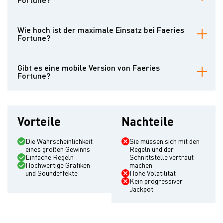
Das Spiel Faeries Fortune hat 40 Gewinnlinien.
Wie hoch ist der maximale Einsatz bei Faeries
Fortune?
Der Maximaleinsatz bei Faeries Fortune ist $40.
Gibt es eine mobile Version von Faeries
Fortune?
Für den Spielautomaten Faeries Fortune gibt es eine
browserbasierte mobile Version.
Vorteile
Nachteile
Die Wahrscheinlichkeit
Sie müssen sich mit den
eines großen Gewinns
Regeln und der
Einfache Regeln
Schnittstelle vertraut
Hochwertige Grafiken
machen
und Soundeffekte
Hohe Volatilität
Kein progressiver
Jackpot