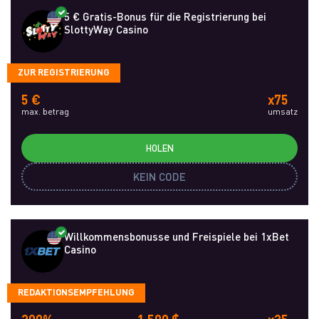
5 € Gratis-Bonus für die Registrierung bei
SlottyWay Casino
ZUR REGISTRIERUNG
5 €
x75
max. betrag
umsatz
HOLEN
KEIN CODE
Willkommensbonusse und Freispiele bei 1xBet
Casino
REDAKTIONSEMPFEHLUNG