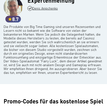
Expertenmeinung
Denis Anipchenko
8.7
Die Produkte von Big Time Gaming sind unseren Rezensenten und
Lesern nicht so bekannt wie die Software von vielen der
bekannteren Marken. Wenn Sie jedoch die Gelegenheit hatten, die
Modelle dieses Herstellers zu testen, die bereits auf Casinoz
getestet wurden, werden Sie sich wahrscheinlich an sie erinnern
und sie vielleicht sogar lieben. Alle kostenlosen Spielautomaten,
die bisher von diesem Studio vorgestellt wurden, zeichnen sich
durch ein originelles Design, einen nicht standardisierten
Funktionsumfang und einzigartige Erkenntnisse der Entwickler aus.
Der Video-Spielautomat "Fairy Luck", dem dieser Artikel gewidmet
ist, wird Sie auch mit nicht-analem Design und Gameplay erfreuen.
Wir empfehlen Ihnen dringend, ihn auszuprobieren. Aber bevor Sie
das tun, empfehlen wir Ihnen, unseren Expertenbericht zu lesen.
Promo-Codes für das kostenlose Spiel