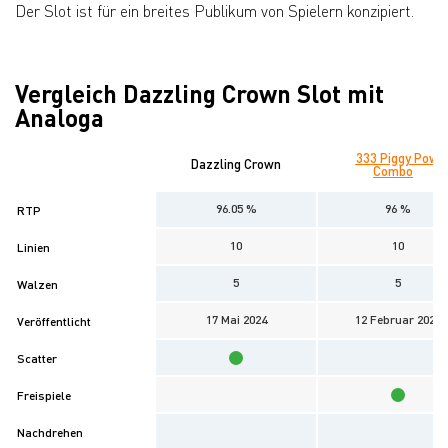
Der Slot ist für ein breites Publikum von Spielern konzipiert.
Vergleich Dazzling Crown Slot mit
Analoga
333 Piggy Powe
Dazzling Crown
Combo
96.05 %
96 %
RTP
10
10
Linien
5
5
Walzen
17 Mai 2024
12 Februar 2026
Veröffentlicht
Scatter
Freispiele
Nachdrehen