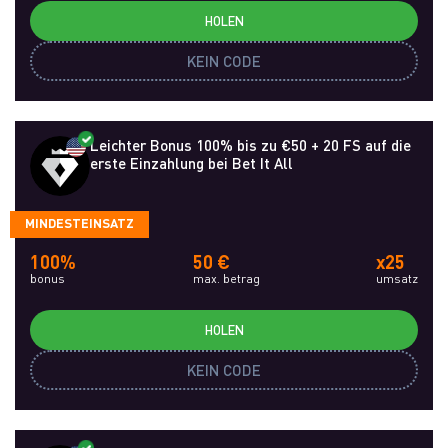
HOLEN
KEIN CODE
Leichter Bonus 100% bis zu €50 + 20 FS auf die
erste Einzahlung bei Bet It All
MINDESTEINSATZ
100%
50 €
x25
bonus
max. betrag
umsatz
HOLEN
KEIN CODE