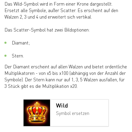
Das Wild-Symbol wird in Form einer Krone dargestellt.
Ersetzt alle Symbole, außer Scatter. Es erscheint auf den
Walzen 2, 3 und 4 und erweitert sich vertikal.
Das Scatter-Symbol hat zwei Bildoptionen:
Diamant;
Stern.
Der Diamant erscheint auf allen Walzen und bietet ordentliche
Multiplikatoren - von x5 bis x100 (abhängig von der Anzahl der
Symbole). Der Stern kann nur auf 1, 3, 5 Walzen ausfallen, für
3 Stück gibt es die Multiplikation x20.
Wild
Symbol ersetzen