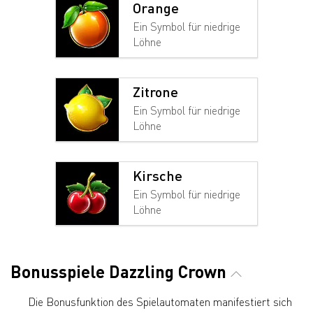
Orange
Ein Symbol für niedrige
Löhne
Zitrone
Ein Symbol für niedrige
Löhne
Kirsche
Ein Symbol für niedrige
Löhne
Bonusspiele Dazzling Crown
Die Bonusfunktion des Spielautomaten manifestiert sich