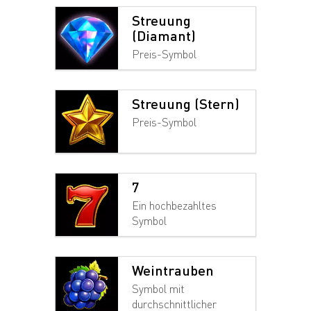
Streuung
(Diamant)
Preis-Symbol
Streuung (Stern)
Preis-Symbol
7
Ein hochbezahltes
Symbol
Weintrauben
Symbol mit
durchschnittlicher