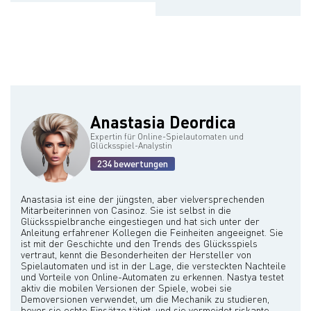
Anastasia Deordica
Expertin für Online-Spielautomaten und
Glücksspiel-Analystin
234 bewertungen
Anastasia ist eine der jüngsten, aber vielversprechenden
Mitarbeiterinnen von Casinoz. Sie ist selbst in die
Glücksspielbranche eingestiegen und hat sich unter der
Anleitung erfahrener Kollegen die Feinheiten angeeignet. Sie
ist mit der Geschichte und den Trends des Glücksspiels
vertraut, kennt die Besonderheiten der Hersteller von
Spielautomaten und ist in der Lage, die versteckten Nachteile
und Vorteile von Online-Automaten zu erkennen. Nastya testet
aktiv die mobilen Versionen der Spiele, wobei sie
Demoversionen verwendet, um die Mechanik zu studieren,
bevor sie echte Einsätze tätigt, und sie vermeidet riskante