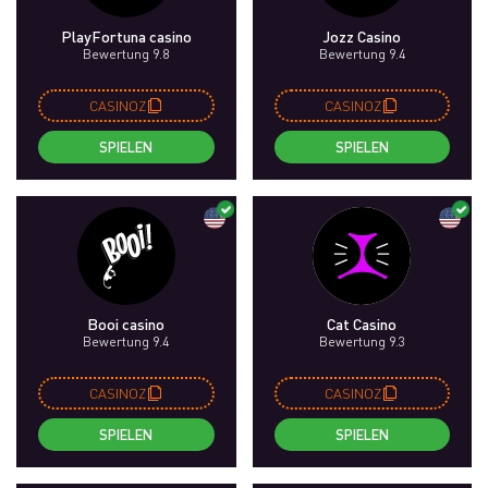
PlayFortuna casino
Jozz Casino
Bewertung 9.8
Bewertung 9.4
CASINOZ
CASINOZ
SPIELEN
SPIELEN
Booi casino
Cat Casino
Bewertung 9.4
Bewertung 9.3
CASINOZ
CASINOZ
SPIELEN
SPIELEN