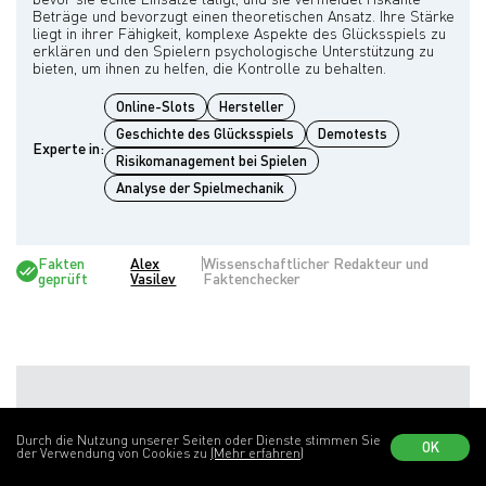
Beträge und bevorzugt einen theoretischen Ansatz. Ihre Stärke
liegt in ihrer Fähigkeit, komplexe Aspekte des Glücksspiels zu
erklären und den Spielern psychologische Unterstützung zu
Online-Slots
Hersteller
Geschichte des Glücksspiels
Demotests
Experte in:
Risikomanagement bei Spielen
Analyse der Spielmechanik
Fakten
Alex
Wissenschaftlicher Redakteur und
geprüft
Vasilev
Faktenchecker
Sie müssen eingeloggt sein, um einen Kommentar zu
hinterlassen:
Durch die Nutzung unserer Seiten oder Dienste stimmen Sie
OK
der Verwendung von Cookies zu
(Mehr erfahren)