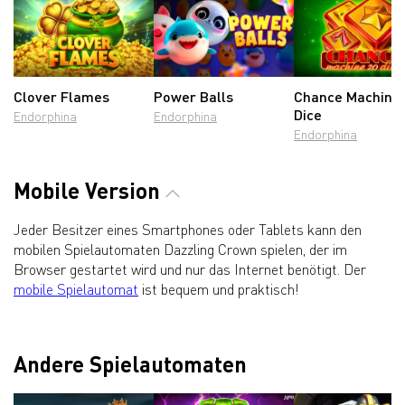
Clover Flames
Power Balls
Chance Machine
Dice
Endorphina
Endorphina
Endorphina
Mobile Version
Jeder Besitzer eines Smartphones oder Tablets kann den
mobilen Spielautomaten Dazzling Crown spielen, der im
Browser gestartet wird und nur das Internet benötigt. Der
mobile Spielautomat
ist bequem und praktisch!
Andere Spielautomaten