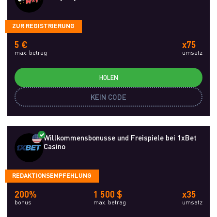
ZUR REGISTRIERUNG
5 €
x75
max. betrag
umsatz
HOLEN
KEIN CODE
Willkommensbonusse und Freispiele bei 1xBet
Casino
REDAKTIONSEMPFEHLUNG
200%
1 500 $
x35
bonus
max. betrag
umsatz