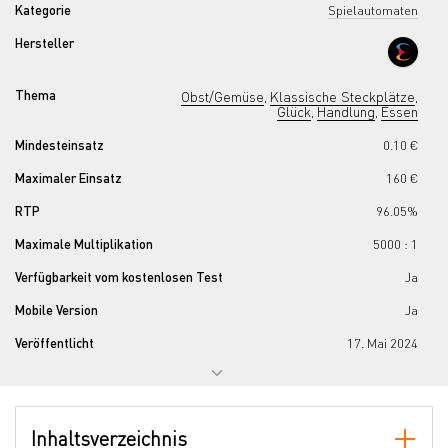
Kategorie
Spielautomaten
Hersteller
Thema
Obst/Gemüse
Klassische Steckplätze
,
,
Glück
Handlung
Essen
,
,
Mindesteinsatz
0.10 €
Maximaler Einsatz
160 €
RTP
96.05%
Maximale Multiplikation
5000 : 1
Verfügbarkeit vom kostenlosen Test
Ja
Mobile Version
Ja
Veröffentlicht
17. Mai 2024
Progressiver Jackpot
Nein
Anzahl der Walzen
5
Inhaltsverzeichnis
Anzahl der Linien
10