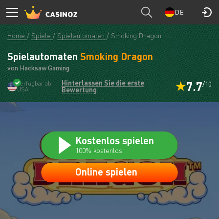
CASINOZ
SPIELEN
DE
Home
Spiele
Spielautomaten
Smoking Dragon
Spielautomaten
Smoking Dragon
von Hacksaw Gaming
Hinterlassen Sie die erste
7.7
Verfügbar ab
/10
USA
Bewertung
Kostenlos spielen
100% kostenlos
Online spielen