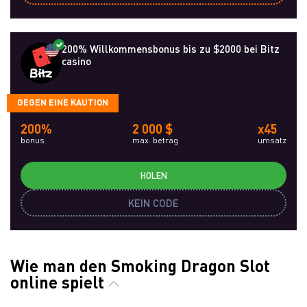
200% Willkommensbonus bis zu $2000 bei Bitz
casino
GEGEN EINE KAUTION
200%
2 000 $
x45
bonus
max. betrag
umsatz
HOLEN
KEIN CODE
Wie man den Smoking Dragon Slot
online spielt