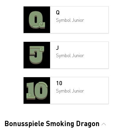
Q
Symbol Junior
J
Symbol Junior
10
Symbol Junior
Bonusspiele Smoking Dragon