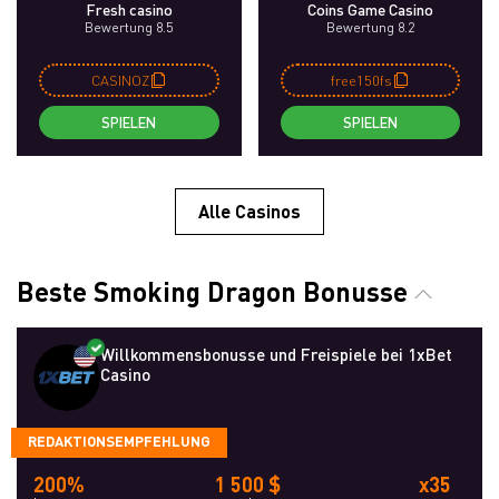
Fresh casino
Coins Game Casino
Bewertung 8.5
Bewertung 8.2
CASINOZ
free150fs
SPIELEN
SPIELEN
Alle Casinos
Beste Smoking Dragon Bonusse
Willkommensbonusse und Freispiele bei 1xBet
Casino
REDAKTIONSEMPFEHLUNG
200%
1 500 $
x35