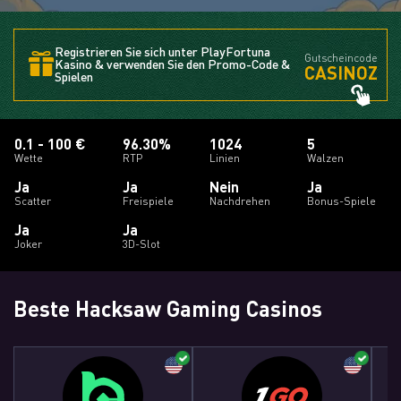
Registrieren Sie sich unter PlayFortuna
Gutscheincode
Kasino & verwenden Sie den Promo-Code &
CASINOZ
Spielen
0.1 - 100 €
96.30%
1024
5
Wette
RTP
Linien
Walzen
Ja
Ja
Nein
Ja
Scatter
Freispiele
Nachdrehen
Bonus-Spiele
Ja
Ja
Joker
3D-Slot
Beste Hacksaw Gaming Casinos