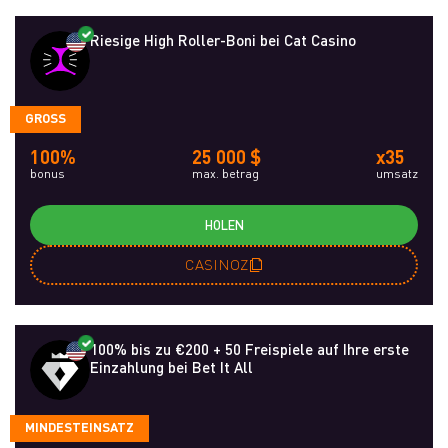
Riesige High Roller-Boni bei Cat Casino
GROSS
100%
25 000 $
x35
bonus
max. betrag
umsatz
HOLEN
CASINOZ
100% bis zu €200 + 50 Freispiele auf Ihre erste
Einzahlung bei Bet It All
MINDESTEINSATZ