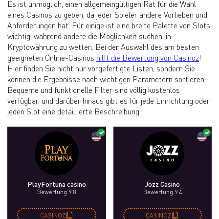
Es ist unmöglich, einen allgemeingültigen Rat für die Wahl
eines Casinos zu geben, da jeder Spieler andere Vorlieben und
Anforderungen hat. Für einige ist eine breite Palette von Slots
wichtig, während andere die Möglichkeit suchen, in
Kryptowährung zu wetten. Bei der Auswahl des am besten
geeigneten Online-Casinos
hilft die Bewertung von Casinoz
!
Hier finden Sie nicht nur vorgefertigte Listen, sondern Sie
können die Ergebnisse nach wichtigen Parametern sortieren.
Bequeme und funktionelle Filter sind völlig kostenlos
verfügbar, und darüber hinaus gibt es für jede Einrichtung oder
jeden Slot eine detaillierte Beschreibung.
PlayFortuna casino
Jozz Casino
Bewertung 9.8
Bewertung 9.4
CASINOZ
CASINOZ