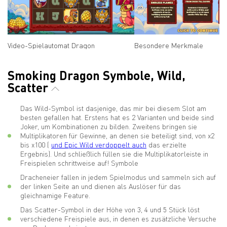
Video-Spielautomat Dragon
Besondere Merkmale
Smoking Dragon Symbole, Wild,
Scatter
Das Wild-Symbol ist dasjenige, das mir bei diesem Slot am
besten gefallen hat. Erstens hat es 2 Varianten und beide sind
Joker, um Kombinationen zu bilden. Zweitens bringen sie
Multiplikatoren für Gewinne, an denen sie beteiligt sind, von x2
bis x100 (
und Epic Wild verdoppelt auch
das erzielte
Ergebnis). Und schließlich füllen sie die Multiplikatorleiste in
Freispielen schrittweise auf! Symbole
Dracheneier fallen in jedem Spielmodus und sammeln sich auf
der linken Seite an und dienen als Auslöser für das
gleichnamige Feature.
Das Scatter-Symbol in der Höhe von 3, 4 und 5 Stück löst
verschiedene Freispiele aus, in denen es zusätzliche Versuche