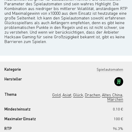
Parameter des Spielautomaten sind sein wahres Highlight. Die
Kombination aus niedriger bis mittlerer Volatilität, anständigem RTP
und Maximalgewinn von x10000 aus dem Einsatz ist heutzutage eine
große Seltenheit. Ich kann den Spielautomaten sowohl erfahrenen
Glücksspielfans als auch Anfängern empfehlen, denn es gibt keine
problematischen Punkte in den Regeln und es ist nicht schwer, sie
zu verstehen. Und wenn wir berücksichtigen, dass der Anbieter
Hacksaw Gaming für seine Großzügigkeit bekannt ist, gibt es keine
Barrieren zum Spielen.
Kategorie
Spielautomaten
Hersteller
Thema
Gold
Asiat
Glück
Drachen
Altes China
,
,
,
,
,
Märchen
Mindesteinsatz
0.10 €
Maximaler Einsatz
100 €
RTP
96.3%