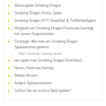
Respins
Nein
Bonusspiele Smoking Dragon
Free Spins
Ja
Smoking Dragon Gratis-Spins
Smoking Dragon RTP, Volatilität & Trefferhäufigkeit
Vergleich von Smoking Dragon (Hacksaw Gaming)
mit seinen Gegenstücken
Strategie: Wie man am Smoking Dragon
Spielautomat gewinnt
Mehr Hacksaw Gaming Spiele
wie spielt man Smoking Dragon (Interface)
Neues Hacksaw Gaming
Mobile Version
Andere Spielautomaten
Sollten Sie um echtes Geld spielen?