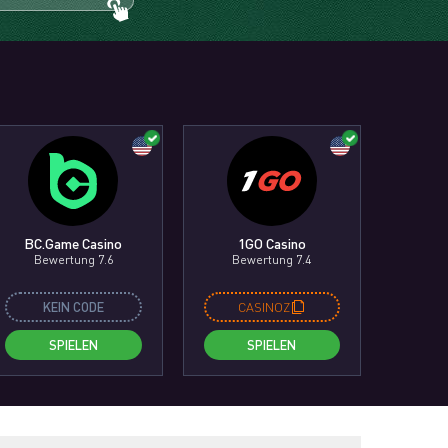
BC.Game Casino
1GO Casino
Bewertung 7.6
Bewertung 7.4
KEIN CODE
CASINOZ
SPIELEN
SPIELEN