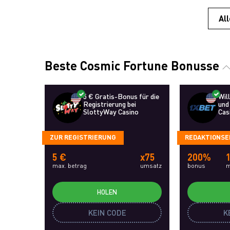
Al
Beste Cosmic Fortune Bonusse
5 € Gratis-Bonus für die
Wil
Registrierung bei
und
SlottyWay Casino
Cas
ZUR REGISTRIERUNG
REDAKTIONS
5 €
x75
200%
max. betrag
umsatz
bonus
m
HOLEN
KEIN CODE
K