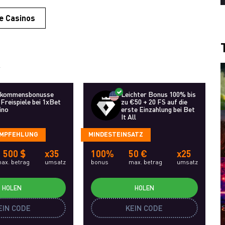
le Casinos
lkommensbonusse
Leichter Bonus 100% bis
 Freispiele bei 1xBet
zu €50 + 20 FS auf die
ino
erste Einzahlung bei Bet
It All
EMPFEHLUNG
MINDESTEINSATZ
1 500 $
x35
100%
50 €
x25
ax. betrag
umsatz
bonus
max. betrag
umsatz
HOLEN
HOLEN
EIN CODE
KEIN CODE