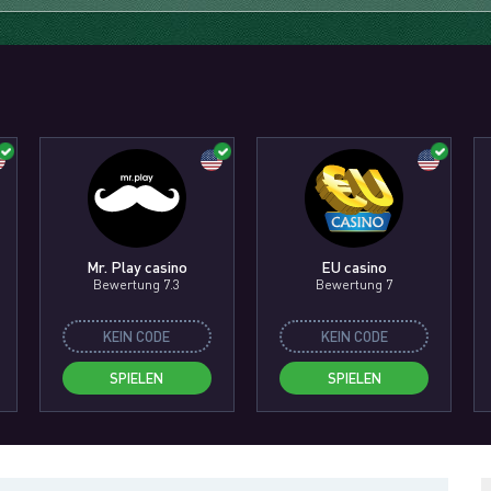
Mr. Play casino
EU casino
Bewertung 7.3
Bewertung 7
KEIN CODE
KEIN CODE
SPIELEN
SPIELEN