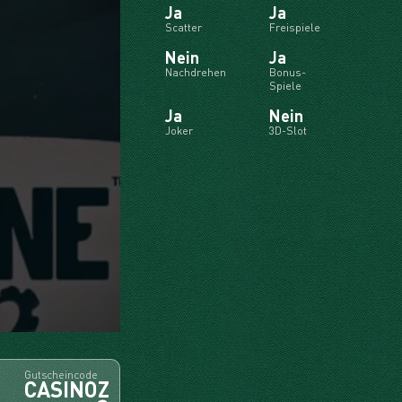
Ja
Ja
Scatter
Freispiele
Nein
Ja
Nachdrehen
Bonus-
Spiele
Ja
Nein
Joker
3D-Slot
Gutscheincode
CASINOZ