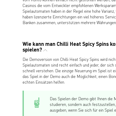
Casinos die vom Entwickler empfohlenen Werksparame
Spielautomaten haben in der Regel eine hohe Varianz, 
haben lizenzierte Einrichtungen ein viel höheres Serv
Banken zusammen, unterstützen mehrere Währungen un
Wie kann man Chilli Heat Spicy Spins 
spielen?
Die Demoversion von Chilli Heat Spicy Spins wird nich
Spielautomaten sind recht einfach und jeder, der sich 
schnell verstehen. Die einzige Neuerung im Spiel ist 
das Spiel in der Demo auch die Möglichkeit, einen Bo
echten Einsätzen helfen.
Das Spielen der Demo gibt Ihnen die M
studieren, sondern auch festzustellen,
ausgeben, wenn Sie sich für ein Spiel