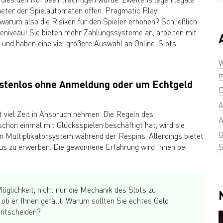
ter der Spielautomaten offen. Pragmatic Play
warum also die Risiken für den Spieler erhöhen? Schließlich
iceniveau! Sie bieten mehr Zahlungssysteme an, arbeiten mit
d haben eine viel größere Auswahl an Online-Slots.
W
m
kostenlos ohne Anmeldung oder um Echtgeld
D
A
t viel Zeit in Anspruch nehmen. Die Regeln des
A
schon einmal mit Glücksspielen beschäftigt hat, wird sie
G
ein Multiplikatorsystem während der Respins. Allerdings bietet
nus zu erwerben. Die gewonnene Erfahrung wird Ihnen bei
S
öglichkeit, nicht nur die Mechanik des Slots zu
 ob er Ihnen gefällt. Warum sollten Sie echtes Geld
 entscheiden?