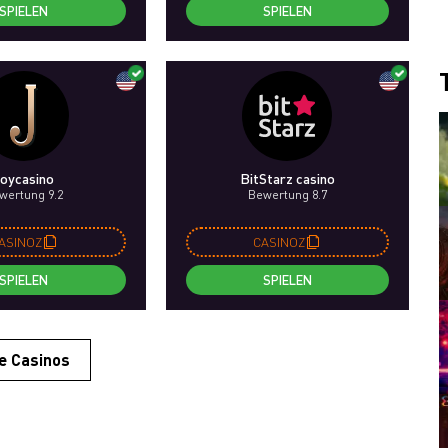
SPIELEN
SPIELEN
Joycasino
BitStarz casino
wertung 9.2
Bewertung 8.7
ASINOZ
CASINOZ
SPIELEN
SPIELEN
le Casinos