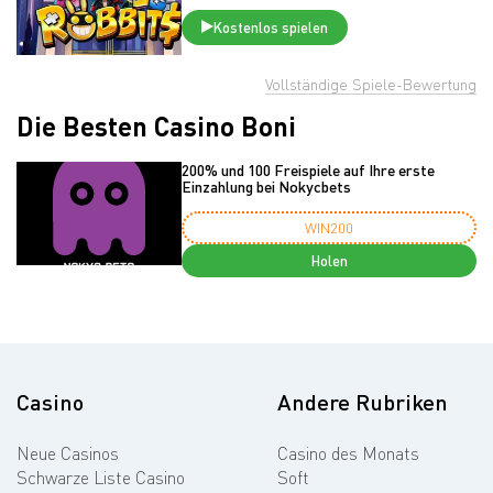
Kostenlos spielen
Vollständige Spiele-Bewertung
Die Besten Casino Boni
200% und 100 Freispiele auf Ihre erste
Einzahlung bei Nokycbets
WIN200
Holen
Casino
Andere Rubriken
Neue Casinos
Casino des Monats
Schwarze Liste Casino
Soft