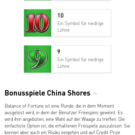
10
Ein Symbol für niedrige
Löhne
9
Ein Symbol für niedrige
Löhne
Bonusspiele China Shores
Balance of Fortune ist eine Runde, die in dem Moment
ausgelöst wird, in dem der Benutzer Freespins gewinnt. Es
wird ihm angeboten, eine Wahl auf der Waage zu treffen. Die
einfachste Option ist, die erhaltenen Freispiele auszulösen. Sie
können aber auch ein Risiko eingehen und auf Credit Prize