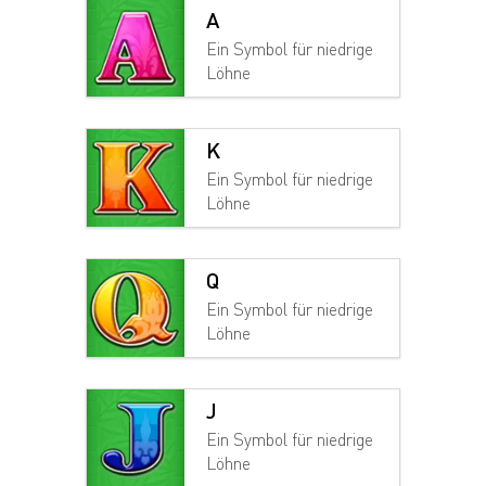
A
Ein Symbol für niedrige
Löhne
K
Ein Symbol für niedrige
Löhne
Q
Ein Symbol für niedrige
Löhne
J
Ein Symbol für niedrige
Löhne