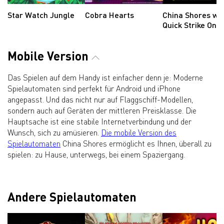
Star Watch Jungle
Cobra Hearts
China Shores wi
Quick Strike Onli
Mobile Version
Das Spielen auf dem Handy ist einfacher denn je: Moderne
Spielautomaten sind perfekt für Android und iPhone
angepasst. Und das nicht nur auf Flaggschiff-Modellen,
sondern auch auf Geräten der mittleren Preisklasse. Die
Hauptsache ist eine stabile Internetverbindung und der
Wunsch, sich zu amüsieren.
Die mobile Version des
Spielautomaten
China Shores ermöglicht es Ihnen, überall zu
spielen: zu Hause, unterwegs, bei einem Spaziergang.
Andere Spielautomaten