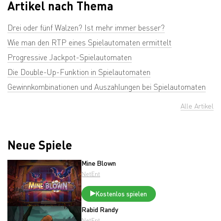
Artikel nach Thema
Drei oder fünf Walzen? Ist mehr immer besser?
Wie man den RTP eines Spielautomaten ermittelt
Progressive Jackpot-Spielautomaten
Die Double-Up-Funktion in Spielautomaten
Gewinnkombinationen und Auszahlungen bei Spielautomaten
Alle Artikel
Neue Spiele
Mine Blown
NetEnt
Kostenlos spielen
Rabid Randy
NetEnt