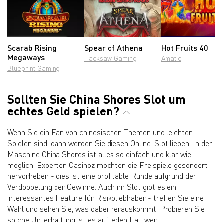
Scarab Rising
Spear of Athena
Hot Fruits 40
Megaways
Hacksaw Gaming
Amatic
Blueprint Gaming
Sollten Sie China Shores Slot um
echtes Geld spielen?
Wenn Sie ein Fan von chinesischen Themen und leichten
Spielen sind, dann werden Sie diesen Online-Slot lieben. In der
Maschine China Shores ist alles so einfach und klar wie
möglich. Experten Casinoz möchten die Freispiele gesondert
hervorheben - dies ist eine profitable Runde aufgrund der
Verdoppelung der Gewinne. Auch im Slot gibt es ein
interessantes Feature für Risikoliebhaber - treffen Sie eine
Wahl und sehen Sie, was dabei herauskommt. Probieren Sie
solche Unterhaltung ist es auf jeden Fall wert.