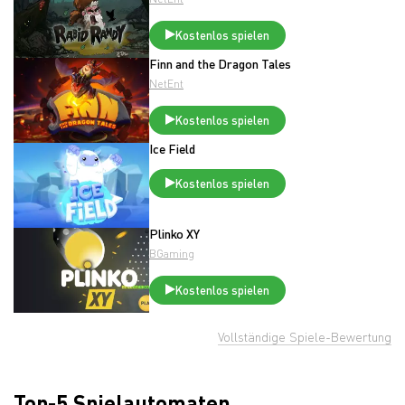
Kostenlos spielen
Finn and the Dragon Tales
NetEnt
Kostenlos spielen
Ice Field
Kostenlos spielen
Plinko XY
BGaming
Kostenlos spielen
Vollständige Spiele-Bewertung
Top-5 Spielautomaten