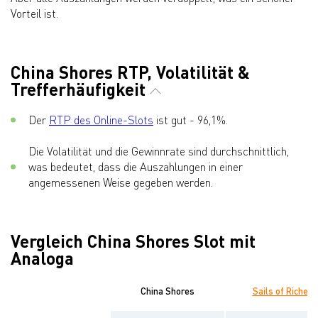
Vorteil ist.
China Shores RTP, Volatilität &
Trefferhäufigkeit
Der
RTP des Online-Slots
ist gut - 96,1%.
Die Volatilität und die Gewinnrate sind durchschnittlich,
was bedeutet, dass die Auszahlungen in einer
angemessenen Weise gegeben werden.
Vergleich China Shores Slot mit
Analoga
China Shores
Sails of Riches