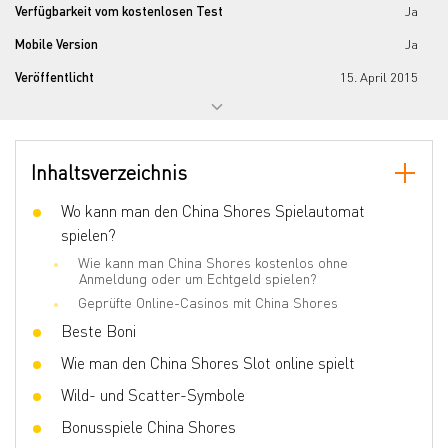
Verfügbarkeit vom kostenlosen Test
Ja
Mobile Version
Ja
Veröffentlicht
15. April 2015
Progressiver Jackpot
Nein
Anzahl der Walzen
5
Inhaltsverzeichnis
Anzahl der Linien
30
Jokers
Wo kann man den China Shores Spielautomat
Nein
spielen?
Scatter
Ja
Wie kann man China Shores kostenlos ohne
Spiele mit gleichen Chancen
Nein
Anmeldung oder um Echtgeld spielen?
Geprüfte Online-Casinos mit China Shores
Bonusspiele
Free Spins, Bonus Game, Respin, Fortune
Wins
Beste Boni
Volatilität
Middle
Wie man den China Shores Slot online spielt
3D-Slot
Ja
Wild- und Scatter-Symbole
Respins
Ja
Bonusspiele China Shores