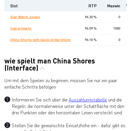
Slot
RTP
Maxwin
Ve
Star Watch Jungle
96.20 %
0
Cobra Hearts
96.09 %
1000
China Shores with Quick Strike Online
96.10 %
0
wie spielt man China Shores
(Interface)
Um mit dem Spielen zu beginnen, müssen Sie nur ein paar
einfache Schritte befolgen:
Informieren Sie sich über die
Auszahlungstabelle
und die
Regeln, die normalerweise unter der Schaltfläche mit den
drei Punkten oder den horizontalen Linien versteckt sind.
Stellen Sie die gewünschte Einsatzhöhe ein - dafür gibt es