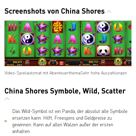
Screenshots von China Shores
Video-Spielautomat mit Abenteuerthema
Sehr hohe Auszahlungen
China Shores Symbole, Wild, Scatter
Das Wild-Symbol ist ein Panda, der absolut alle Symbole
ersetzen kann. Hilft, Freespins und Geldpreise zu
gewinnen. Kann auf allen Walzen außer der ersten
anhalten.