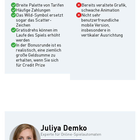
Breite Palette von Tarifen
Bereits veraltete Grafik,
Häufige Zahlungen
schwache Animation
Das Wild-Symbol ersetzt
Nicht sehr
sogar das Scatter-
benutzerfreundliche
Zeichen
mobile Version,
Gratisdrehs können im
insbesondere in
Laufe des Spiels erhöht
vertikaler Ausrichtung
werden
In der Bonusrunde ist es
realistisch, eine ziemlich
große Geldsumme zu
erhalten, wenn Sie sich
für Credit Prize
Juliya Demko
Experte für Online-Spielautomaten