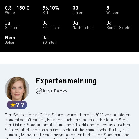
0.3 - 150 €
96.10%
30
5
Wette
RTP
Linien
Walzen
Ja
Ja
Ja
Ja
Scatter
Freispiele
Nachdrehen
Bonus-Spiele
Nein
Ja
Joker
3D-Slot
Expertenmeinung
Juliya Demko
7.7
Der Spielautomat China Shores wurde bereits 2015 vom Anbieter
Konami veröffentlicht, ist aber auch jetzt noch ein beliebter Slot.
Der Online-Spielautomat ist in einem traditionellen ostasiatischen
Stil gestaltet und konzentriert sich auf die chinesische Kultur, mit
Panda-, Münz- und Zeichensymbolen. Er bietet den Spielern eine