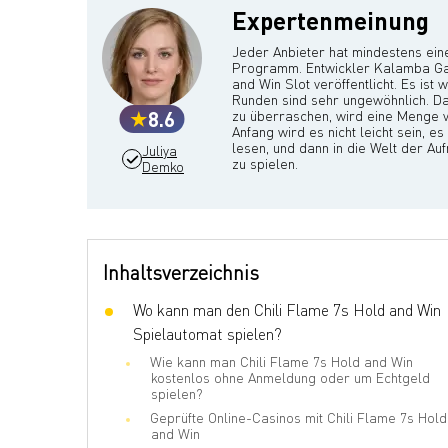
Expertenmeinung
Jeder Anbieter hat mindestens ein
Programm. Entwickler Kalamba Ga
and Win Slot veröffentlicht. Es ist
Runden sind sehr ungewöhnlich. Da
8.6
zu überraschen, wird eine Menge 
Anfang wird es nicht leicht sein, e
lesen, und dann in die Welt der A
Juliya
zu spielen.
Demko
Inhaltsverzeichnis
Wo kann man den Chili Flame 7s Hold and Win
Spielautomat spielen?
Wie kann man Chili Flame 7s Hold and Win
kostenlos ohne Anmeldung oder um Echtgeld
spielen?
Geprüfte Online-Casinos mit Chili Flame 7s Hold
and Win