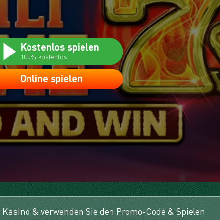
Kostenlos spielen
100% kostenlos
Online spielen
na Kasino & verwenden Sie den Promo-Code & Spielen