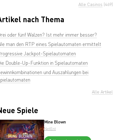
Alle Casinos
(469)
Artikel nach Thema
rei oder fünf Walzen? Ist mehr immer besser?
ie man den RTP eines Spielautomaten ermittelt
rogressive Jackpot-Spielautomaten
ie Double-Up-Funktion in Spielautomaten
ewinnkombinationen und Auszahlungen bei
pielautomaten
Alle Artikel
Neue Spiele
Mine Blown
NetEnt