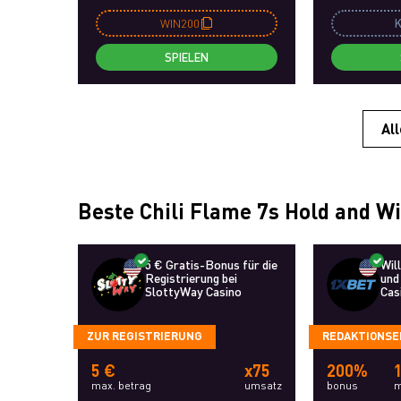
WIN200
SPIELEN
Al
Beste Chili Flame 7s Hold and 
5 € Gratis-Bonus für die
Wil
Registrierung bei
und
SlottyWay Casino
Cas
ZUR REGISTRIERUNG
REDAKTIONS
5 €
x75
200%
max. betrag
umsatz
bonus
m