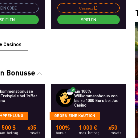
KEIN CODE
Casinoz
SPIELEN
SPIELEN
le Casinos
Win Bonusse
lkommensbonusse
Ein 100%
 Freispiele bei 1xBet
Willkommensbonus von
ino
bis zu 1000 Euro bei Joo
Casino
EMPFEHLUNG
GEGEN EINE KAUTION
1 500 $
x35
100%
1 000 €
x50
ax. betrag
umsatz
bonus
max. betrag
umsatz