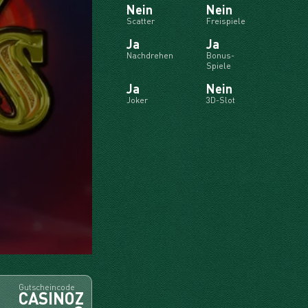
Nein
Nein
Scatter
Freispiele
Ja
Ja
Nachdrehen
Bonus-
Spiele
Ja
Nein
Joker
3D-Slot
Gutscheincode
CASINOZ