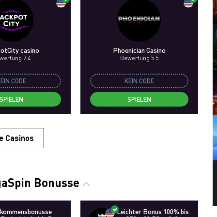
otCity casino
Phoenician Casino
wertung 7.4
Bewertung 5.5
KEIN CODE
KEIN CODE
SPIELEN
SPIELEN
le Casinos
egaSpin Bonusse
lkommensbonusse
Leichter Bonus 100% bis