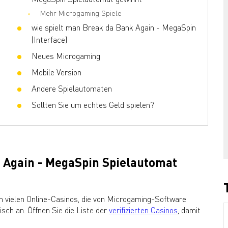
Mehr Microgaming Spiele
wie spielt man Break da Bank Again - MegaSpin
(Interface)
Neues Microgaming
Mobile Version
Andere Spielautomaten
Sollten Sie um echtes Geld spielen?
Again - MegaSpin Spielautomat
n vielen Online-Casinos, die von Microgaming-Software
isch an. Öffnen Sie die Liste der
verifizierten Casinos
, damit