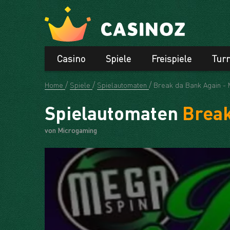
Casino
Spiele
Freispiele
Turn
Home
Spiele
Spielautomaten
Break da Bank Again -
Spielautomaten
Break
von Microgaming