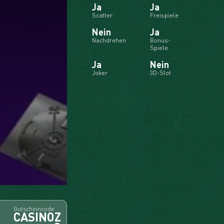
Ja
Ja
Scatter
Freispiele
Nein
Ja
Nachdrehen
Bonus-
Spiele
Ja
Nein
Joker
3D-Slot
Gutscheincode
CASINOZ