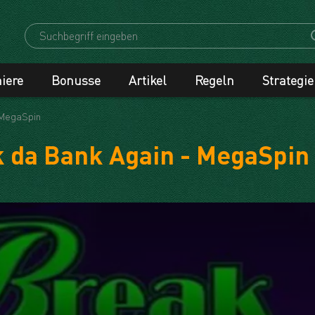
iere
Bonusse
Artikel
Regeln
Strategi
 MegaSpin
 da Bank Again - MegaSpin