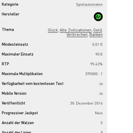
Kategorie
Spielautomaten
Hersteller
Thema
Glück
Alte Zivilisationen
Geld
,
,
,
Verbrechen
Banken
,
Mindesteinsatz
0.01 €
Maximaler Einsatz
90 €
RTP
95.43%
Maximale Multiplikation
395000 : 1
Verfügbarkeit vom kostenlosen Test
Ja
Mobile Version
Ja
Veröffentlicht
30. Dezember 2016
Progressiver Jackpot
Nein
Anzahl der Walzen
5
Anzahl der Linien
9