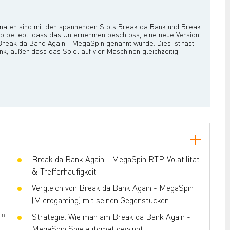
aten sind mit den spannenden Slots Break da Bank und Break
 so beliebt, dass das Unternehmen beschloss, eine neue Version
Break da Band Again - MegaSpin genannt wurde. Dies ist fast
k, außer dass das Spiel auf vier Maschinen gleichzeitig
Break da Bank Again - MegaSpin RTP, Volatilität
& Trefferhäufigkeit
Vergleich von Break da Bank Again - MegaSpin
(Microgaming) mit seinen Gegenstücken
Strategie: Wie man am Break da Bank Again -
MegaSpin Spielautomat gewinnt