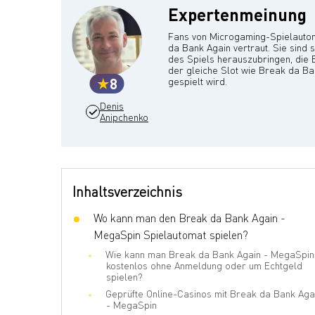
Expertenmeinung
Fans von Microgaming-Spielautom
da Bank Again vertraut. Sie sind
des Spiels herauszubringen, die 
der gleiche Slot wie Break da Ban
8
gespielt wird.
Denis
Anipchenko
Inhaltsverzeichnis
Wo kann man den Break da Bank Again -
MegaSpin Spielautomat spielen?
Wie kann man Break da Bank Again - MegaSpin
kostenlos ohne Anmeldung oder um Echtgeld
spielen?
Geprüfte Online-Casinos mit Break da Bank Again
- MegaSpin