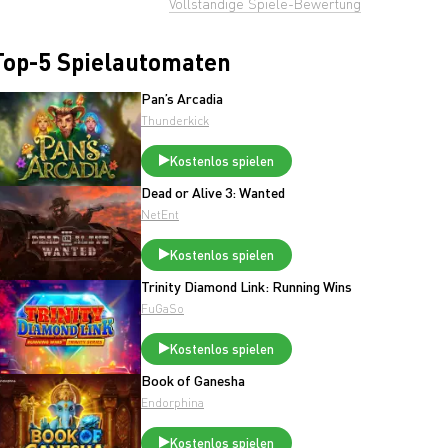
Vollständige Spiele-Bewertung
Top-5 Spielautomaten
Pan’s Arcadia
Thunderkick
Kostenlos spielen
Dead or Alive 3: Wanted
NetEnt
Kostenlos spielen
Trinity Diamond Link: Running Wins
FuGaSo
Kostenlos spielen
Book of Ganesha
Endorphina
Kostenlos spielen