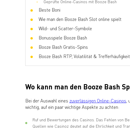
Geprüfte Online-Casinos mit Booze Bash
Beste Boni
Wie man den Booze Bash Slot online spielt
Wild- und Scatter-Symbole
Bonusspiele Booze Bash
Booze Bash Gratis-Spins
Booze Bash RTP, Volatilität & Trefferhäufigkeit
Wo kann man den Booze Bash Sp
Bei der Auswahl eines
zuverlässigen Online-Casinos
,
wichtig, auf ein paar wichtige Aspekte zu achten:
Ruf und Bewertungen des Casinos. Das Fehlen von B
Quellen wie Casinoz deutet auf die Ehrlichkeit und Tra