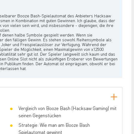
chselbarer Booze Bash-Spielautomat des Anbieters Hacksaw
ismen in Kombination mit guten Gewinnen. Ich glaube, dass der
on vielen sein wird, und insbesondere - diejenigen, die ihre
ollen.
uf denen halbe Symbole gespielt werden. Wenn sie
er den fälligen Gewinn. Es stehen sowohl Reihensymbole als
, Joker und Freispielauslöser zur Verfügung. Während der
pieler die Möglichkeit, einen Maximalgewinn von x12500
latilität sehr gut ist. Der Spieler langweilt sich kaum und das
esen Online Slot nicht als zukünftigen Eroberer von Bewertungen
in Publikum finden. Der Automat ist einprägsam, obwohl er bei
terlassen hat.
Vergleich von Booze Bash (Hacksaw Gaming) mit
seinen Gegenstücken
Strategie: Wie man am Booze Bash
Spielautomat gewinnt