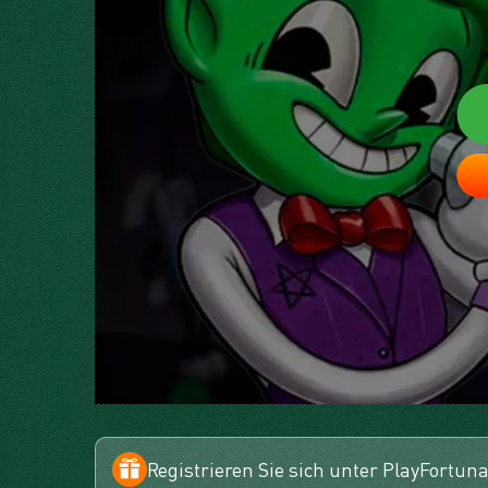
Registrieren Sie sich unter PlayFortu