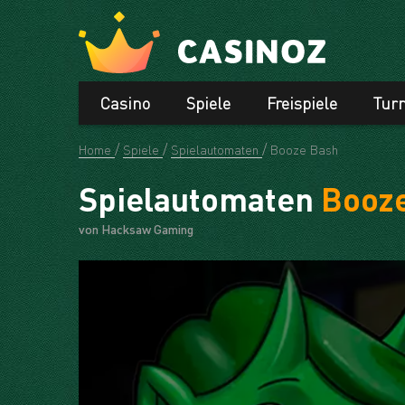
Casino
Spiele
Freispiele
Turn
Home
Spiele
Spielautomaten
Booze Bash
Spielautomaten
Booz
von Hacksaw Gaming