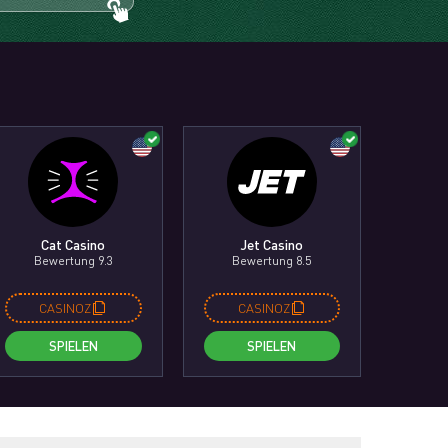
Cat Casino
Jet Casino
Bewertung 9.3
Bewertung 8.5
CASINOZ
CASINOZ
SPIELEN
SPIELEN