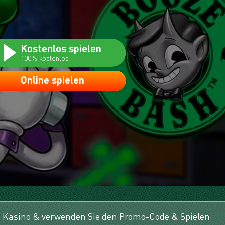
Kostenlos spielen
100% kostenlos
Online spielen
na Kasino & verwenden Sie den Promo-Code & Spielen