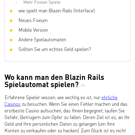
Mehr Foxium Spiele
wie spielt man Blazin Rails (Interface)
Neues Foxium
Mobile Version
Andere Spielautomaten
Sollten Sie um echtes Geld spielen?
Wo kann man den Blazin Rails
Spielautomat spielen?
Erfahrene Spieler wissen, wie wichtig es ist, nur
ehrliche
Casinos
zu besuchen. Wenn Sie einen Fehler machen und das
erstbeste Casino aufsuchen, das Ihnen begegnet, laufen Sie
Gefahr, Betrügern zum Opfer zu fallen. Deren Ziel ist es, an Ihr
Geld und Ihre persönlichen Daten zu gelangen (um Ihre
Konten zu verkaufen oder zu hacken). Zum Glück ist es nicht