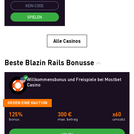
KEIN CODE
SPIELEN
Alle Casinos
Beste Blazin Rails Bonusse
Willkommensbonus und Freispiele bei Mostbet
Casino
GEGEN EINE KAUTION
125%
300 €
x60
bonus
max. betrag
umsatz