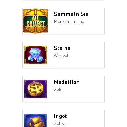
Sammeln Sie
Münzsammlung
Steine
Wertvoll
Medaillon
Gold
Ingot
Schwer