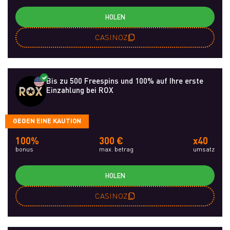
HOLEN
CASINOZ
Bis zu 500 Freespins und 100% auf Ihre erste
Einzahlung bei ROX
GEGEN EINE KAUTION
100%
300 €
x40
bonus
max. betrag
umsatz
HOLEN
CASINOZ