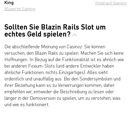
King
Yggdrasil Gaming
Blueprint Gaming
Sollten Sie Blazin Rails Slot um
echtes Geld spielen?
Die abschließende Meinung von Casinoz: Sie können
versuchen, den Blazin Rails zu spielen. Machen Sie sich keine
Hoffnungen: In Bezug auf die Funktionalität ist es ähnlich wie
bei anderen Foxium-Slots (und andere Entwickler haben
ähnliche Funktionen, nichts Einzigartiges). Alles sieht
ordentlich und unauffällig aus. Bei den Sondersymbolen und
ihrer Beziehung kann es zu Verwirrungen kommen, daher
empfehlen wir, entweder die Beschreibung zu lesen oder
länger in der Demoversion zu spielen, um zu verstehen, was
und wie es funktioniert.