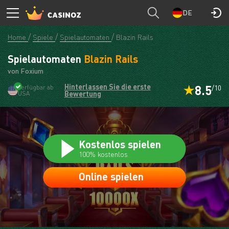
CASINOZ
SPIELEN
DE
Home
Spiele
Spielautomaten
Blazin Rails
Spielautomaten
Blazin Rails
von Foxium
Hinterlassen Sie die erste
8.5
Verfügbar ab
/10
USA
Bewertung
Kostenlos spielen
100% kostenlos
Online spielen