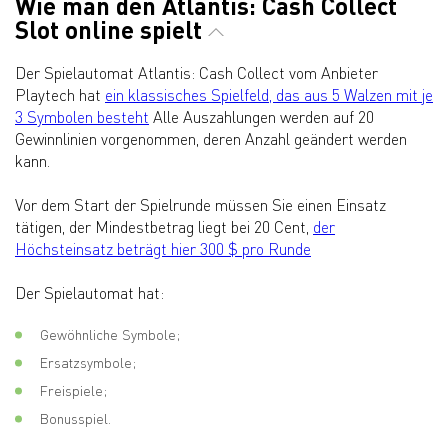
Wie man den Atlantis: Cash Collect
Slot online spielt
Der Spielautomat Atlantis: Cash Collect vom Anbieter
Playtech hat
ein klassisches Spielfeld, das aus 5 Walzen mit je
3 Symbolen besteht
Alle Auszahlungen werden auf 20
Gewinnlinien vorgenommen, deren Anzahl geändert werden
kann.
Vor dem Start der Spielrunde müssen Sie einen Einsatz
tätigen, der Mindestbetrag liegt bei 20 Cent,
der
Höchsteinsatz beträgt hier 300 $ pro Runde
Der Spielautomat hat:
Gewöhnliche Symbole;
Ersatzsymbole;
Freispiele;
Bonusspiel.