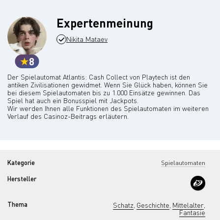
Expertenmeinung
Nikita Mataev
8
Der Spielautomat Atlantis: Cash Collect von Playtech ist den
antiken Zivilisationen gewidmet. Wenn Sie Glück haben, können Sie
bei diesem Spielautomaten bis zu 1.000 Einsätze gewinnen. Das
Spiel hat auch ein Bonusspiel mit Jackpots.
Wir werden Ihnen alle Funktionen des Spielautomaten im weiteren
Verlauf des Casinoz-Beitrags erläutern.
Kategorie
Spielautomaten
Hersteller
Thema
Schatz
Geschichte
Mittelalter
,
,
,
Fantasie