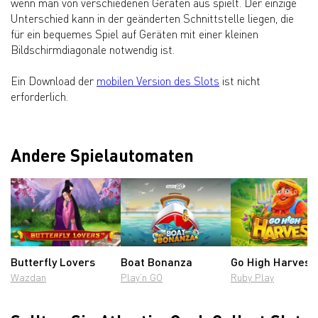
wenn man von verschiedenen Geräten aus spielt. Der einzige
Unterschied kann in der geänderten Schnittstelle liegen, die
für ein bequemes Spiel auf Geräten mit einer kleinen
Bildschirmdiagonale notwendig ist.
Ein Download der
mobilen Version des Slots
ist nicht
erforderlich.
Andere Spielautomaten
Butterfly Lovers
Boat Bonanza
Go High Harvest
Wazdan
Play’n GO
Ruby Play