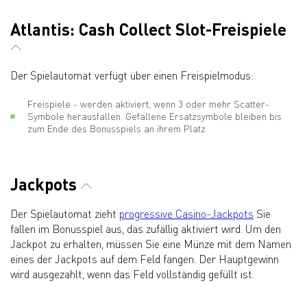
Atlantis: Cash Collect Slot-Freispiele
Der Spielautomat verfügt über einen Freispielmodus:
Freispiele - werden aktiviert, wenn 3 oder mehr Scatter-
Symbole herausfallen. Gefallene Ersatzsymbole bleiben bis
zum Ende des Bonusspiels an ihrem Platz.
Jackpots
Der Spielautomat zieht
progressive Casino-Jackpots
Sie
fallen im Bonusspiel aus, das zufällig aktiviert wird. Um den
Jackpot zu erhalten, müssen Sie eine Münze mit dem Namen
eines der Jackpots auf dem Feld fangen. Der Hauptgewinn
wird ausgezahlt, wenn das Feld vollständig gefüllt ist.