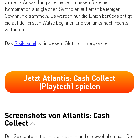
Um eine Auszahlung zu erhalten, müssen Sie eine
Kombination aus gleichen Symbolen auf einer beliebigen
Gewinnlinie sammeln. Es werden nur die Linien berücksichtigt,
die auf der ersten Walze beginnen und von links nach rechts
verlaufen.
Das
Risikospiel
ist in diesem Slot nicht vorgesehen.
Jetzt Atlantis: Cash Collect
(Playtech) spielen
Screenshots von Atlantis: Cash
Collect
Der Spielautomat sieht sehr schön und ungewöhnlich aus. Der