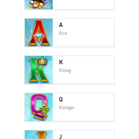
A
Ace
K
König
Q
Königin
J