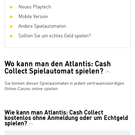
Neues Playtech
Mobile Version
Andere Spielautomaten
Sollten Sie um echtes Geld spielen?
Wo kann man den Atlantis: Cash
Collect Spielautomat spielen?
Sie können diesen Spielautomaten in jedem vertrauenswürdigen
Online-Casino online spielen.
Wie kann man Atlantis: Cash Collect
kostenlos ohne Anmeldung oder um Echtgeld
spielen?