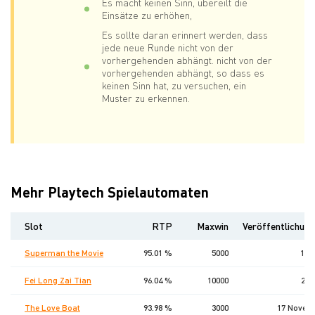
Es macht keinen Sinn, übereilt die
Einsätze zu erhöhen,
Es sollte daran erinnert werden, dass
jede neue Runde nicht von der
vorhergehenden abhängt. nicht von der
vorhergehenden abhängt, so dass es
keinen Sinn hat, zu versuchen, ein
Muster zu erkennen.
Mehr Playtech Spielautomaten
Slot
RTP
Maxwin
Veröffentlichun
Superman the Movie
95.01 %
5000
16 
Fei Long Zai Tian
96.04 %
10000
2 M
The Love Boat
93.98 %
3000
17 Novem