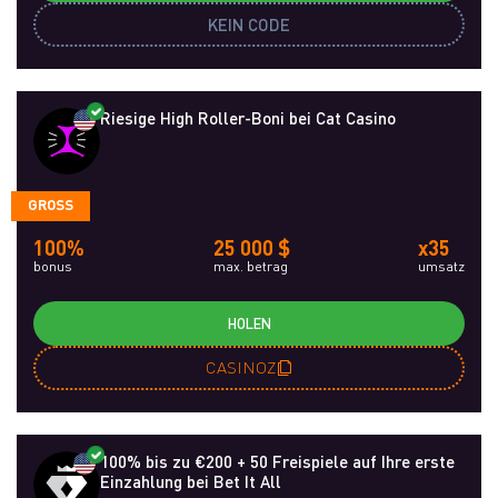
KEIN CODE
Riesige High Roller-Boni bei Cat Casino
GROSS
100%
25 000 $
x35
bonus
max. betrag
umsatz
HOLEN
CASINOZ
100% bis zu €200 + 50 Freispiele auf Ihre erste
Einzahlung bei Bet It All