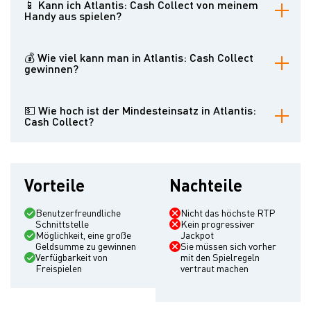
📱 Kann ich Atlantis: Cash Collect von meinem
Handy aus spielen?
Ja, der Spielautomat Atlantis: Cash Collect hat eine mobile Version.
💰 Wie viel kann man in Atlantis: Cash Collect
gewinnen?
Der maximale Gewinn bei Atlantis: Cash Collect beträgt 1000
Einsätze.
💵 Wie hoch ist der Mindesteinsatz in Atlantis:
Cash Collect?
Der Mindesteinsatz in Atlantis: Cash Collect beträgt 20 Cents.
Vorteile
Nachteile
Benutzerfreundliche
Nicht das höchste RTP
Schnittstelle
Kein progressiver
Möglichkeit, eine große
Jackpot
Geldsumme zu gewinnen
Sie müssen sich vorher
Verfügbarkeit von
mit den Spielregeln
Freispielen
vertraut machen