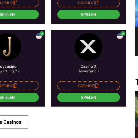
ASINOZ
CASINOZ
SPIELEN
SPIELEN
Joycasino
Casino X
wertung 9.2
Bewertung 9
ASINOZ
CASINOZ
SPIELEN
SPIELEN
le Casinos