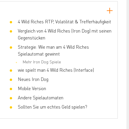
4 Wild Riches RTP, Volatilität & Trefferhäufigkeit
Vergleich von 4 Wild Riches (Iron Dog) mit seinen
Gegenstücken
Strategie: Wie man am 4 Wild Riches
Spielautomat gewinnt
Mehr Iron Dog Spiele
wie spielt man 4 Wild Riches (Interface)
Neues Iron Dog
Mobile Version
Andere Spielautomaten
Sollten Sie um echtes Geld spielen?