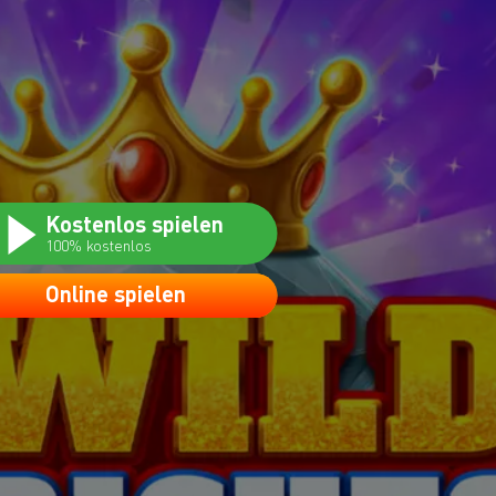
Kostenlos spielen
100% kostenlos
Online spielen