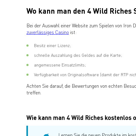
Wo kann man den 4 Wild Riches 
Bei der Auswahl einer Website zum Spielen von Iron D
zuverlässiges Casino
ist:
Besitz einer Lizenz;
schnelle Auszahlung des Geldes auf die Karte;
angemessene Einsatzlimits;
Verfügbarkeit von Originalsoftware (damit der RTP nich
Achten Sie darauf, die Bewertungen von echten Besuche
treffen.
Wie kann man 4 Wild Riches kostenlos
Lernen Sie die neuen Produkte im k