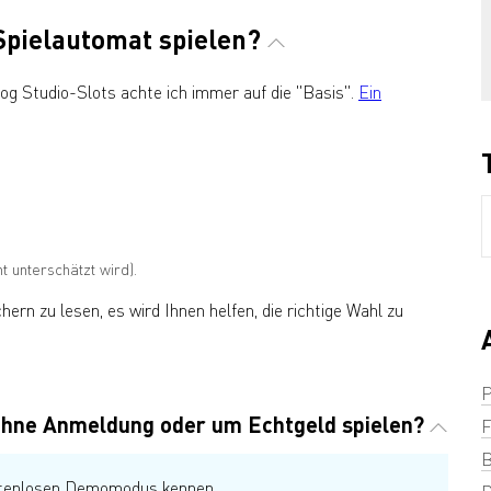
Spielautomat spielen?
og Studio-Slots achte ich immer auf die "Basis".
Ein
t unterschätzt wird).
rn zu lesen, es wird Ihnen helfen, die richtige Wahl zu
P
 ohne Anmeldung oder um Echtgeld spielen?
F
B
ostenlosen Demomodus kennen.