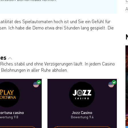
D
A
latilität des Spielautomaten hoch ist und Sie ein Gefühl für
n. Ich habe die Demo etwa drei Stunden lang gespielt: Die
hes
d Riches stabil und ohne Verzögerungen läuft. In jedem Casino
 Belohnungen in aller Ruhe abholen.
ortuna casino
Jozz Casino
wertung 9.8
Bewertung 9.4