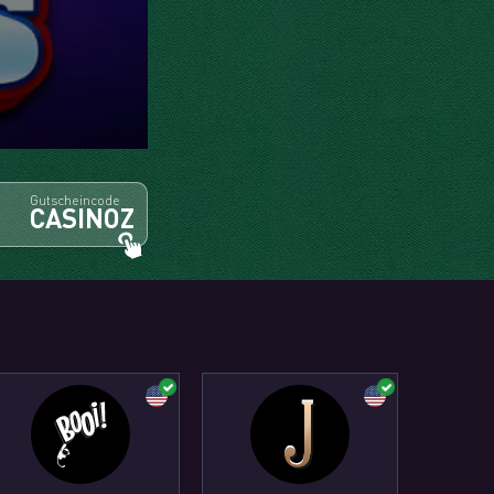
Gutscheincode
CASINOZ