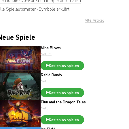
ie Double-Up-Funktion in Spielautomaten
lle Spielautomaten-Symbole erklärt
Alle Artikel
Neue Spiele
Mine Blown
NetEnt
Kostenlos spielen
Rabid Randy
NetEnt
Kostenlos spielen
Finn and the Dragon Tales
NetEnt
Kostenlos spielen
Ice Field