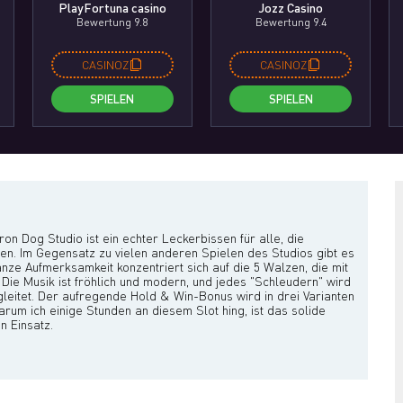
PlayFortuna casino
Jozz Casino
Bewertung 9.8
Bewertung 9.4
CASINOZ
CASINOZ
SPIELEN
SPIELEN
ron Dog Studio ist ein echter Leckerbissen für alle, die
en. Im Gegensatz zu vielen anderen Spielen des Studios gibt es
ze Aufmerksamkeit konzentriert sich auf die 5 Walzen, die mit
. Die Musik ist fröhlich und modern, und jedes "Schleudern" wird
leitet. Der aufregende Hold & Win-Bonus wird in drei Varianten
um ich einige Stunden an diesem Slot hing, ist das solide
n Einsatz.