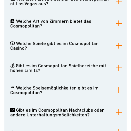
of Las Vegas aus?
Das Cosmopolitan besteht aus zwei hoch aufragenden Gebäuden
mit einem modernen, eleganten Design. Es ist bekannt für seine
🏨 Welche Art von Zimmern bietet das
Glasfassaden und innovativen architektonischen Elemente.
Cosmopolitan?
Das Resort bietet eine Vielzahl von luxuriösen Zimmern und Suiten,
viele davon mit privaten Terrassen und atemberaubendem Blick auf
🎲 Welche Spiele gibt es im Cosmopolitan
den Las Vegas Strip. Viele Zimmer verfügen über Annehmlichkeiten
Casino?
wie High-Speed-Internet, Flachbildfernseher und luxuriöse
Badezimmer. Einige Suiten verfügen über zusätzliche
Das Casino bietet eine große Auswahl an klassischen Tischspielen
Annehmlichkeiten wie private Tauchbecken oder Butler-Service.
wie Blackjack, Roulette, Craps und Baccarat sowie eine Vielzahl
💰 Gibt es im Cosmopolitan Spielbereiche mit
von Spielautomaten und Videopoker.
hohen Limits?
Ja, das Cosmopolitan hat Spielbereiche mit hohen Limits für High
Roller.
🍴 Welche Speisemöglichkeiten gibt es im
Cosmopolitan?
Das Resort bietet eine große Auswahl an Restaurants, von
zwanglosen Lokalen bis hin zur gehobenen Küche. Hier finden Sie
🌃 Gibt es im Cosmopolitan Nachtclubs oder
Gerichte aus der ganzen Welt, darunter italienische, französische
andere Unterhaltungsmöglichkeiten?
und asiatische Küche.
Im Cosmopolitan befindet sich der Marquee Nightclub & Dayclub,
einer der beliebtesten Nachtclubs in Las Vegas. Es bietet auch