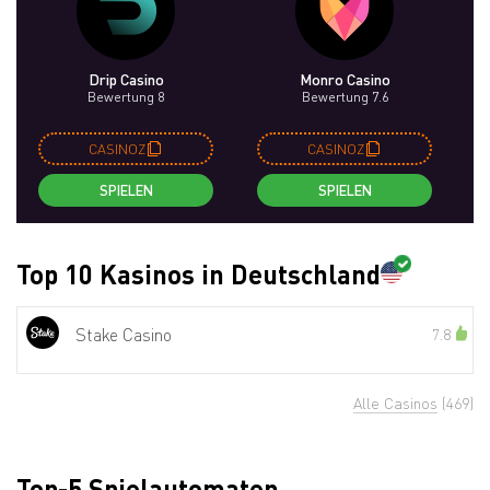
Drip Casino
Monro Casino
Bewertung 8
Bewertung 7.6
CASINOZ
CASINOZ
SPIELEN
SPIELEN
Top 10 Kasinos in Deutschland
Stake Casino
7.8
Alle Casinos
(469)
Top-5 Spielautomaten