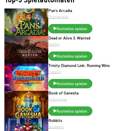
Pan’s Arcadia
Thunderkick
Kostenlos spielen
Dead or Alive 3: Wanted
NetEnt
Kostenlos spielen
Trinity Diamond Link: Running Wins
FuGaSo
Kostenlos spielen
Book of Ganesha
Endorphina
Kostenlos spielen
Robbits
Quickspin