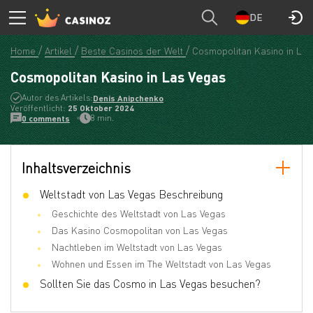
DE
Home
Artikel
Beste Casinos der Welt
Cosmopolitan Kasino in La
Cosmopolitan Kasino in Las Vegas
Autor des Artikels:
Denis Anipchenko
Veröffentlicht:
25 Oktober 2024
8 min.
0 comments
Inhaltsverzeichnis
Weltstadt von Las Vegas Beschreibung
Geschichte des Weltstadt von Las Vegas
Das Kasino Cosmopolitan von Las Vegas
Nachtleben im Weltstadt von Las Vegas
Wohnen und Essen im The Weltstadt von Las Vegas
Sollten Sie das Cosmo in Las Vegas besuchen?