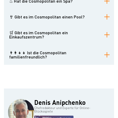
♨ Hat die Cosmopolitan ein Spa?
andere Unterhaltungsmöglichkeiten wie Live-Musik und Shows.
Cosmopolitan bietet das Sahra Spa & Hammam, ein luxuriöses
Spa mit einer Vielzahl von Behandlungen und Annehmlichkeiten.
👙 Gibt es im Cosmopolitan einen Pool?
Das Cosmopolitan verfügt über drei Swimmingpools, von denen
jeder eine andere Atmosphäre bietet.
🛒 Gibt es im Cosmopolitan ein
Einkaufszentrum?
Cosmopolitan bietet ein großes Einkaufszentrum mit einer Vielzahl
von hochwertigen Geschäften.
👨‍👩‍👧‍👧 Ist die Cosmopolitan
familienfreundlich?
Das Cosmopolitan ist zwar nicht speziell für Familien konzipiert,
bietet aber einige familienfreundliche Annehmlichkeiten wie den
Poolbereich.
Denis Anipchenko
Chefredakteur und Experte für Online-
Glücksspiele