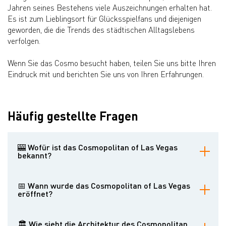
Jahren seines Bestehens viele Auszeichnungen erhalten hat.
Es ist zum Lieblingsort für Glücksspielfans und diejenigen
geworden, die die Trends des städtischen Alltagslebens
verfolgen.
Wenn Sie das Cosmo besucht haben, teilen Sie uns bitte Ihren
Eindruck mit und berichten Sie uns von Ihren Erfahrungen.
Häufig gestellte Fragen
🎰 Wofür ist das Cosmopolitan of Las Vegas
bekannt?
Das Cosmopolitan ist ein luxuriöser Resort-Casino-Komplex am
Las Vegas Strip, der für sein innovatives Design, seine
📅 Wann wurde das Cosmopolitan of Las Vegas
erstklassigen Einrichtungen und sein pulsierendes Nachtleben
eröffnet?
bekannt ist.
Das Resort öffnete offiziell am 15. Dezember 2010 seine Pforten.
🏛 Wie sieht die Architektur des Cosmopolitan