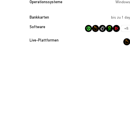
Operationssysteme
Window
Bankkarten
bis zu 1 da
Software
+8
Live-Plattformen