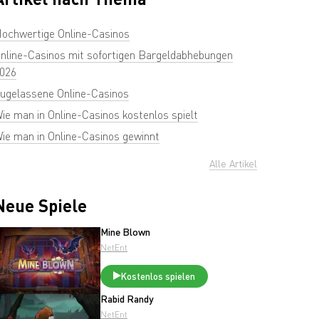
ochwertige Online-Casinos
nline-Casinos mit sofortigen Bargeldabhebungen
026
ugelassene Online-Casinos
ie man in Online-Casinos kostenlos spielt
ie man in Online-Casinos gewinnt
Alle Artikel
Neue Spiele
Mine Blown
NetEnt
Kostenlos spielen
Rabid Randy
NetEnt