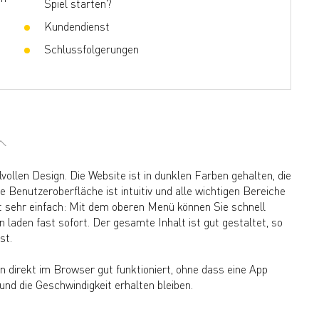
Spiel starten?
Kundendienst
Schlussfolgerungen
vollen Design. Die Website ist in dunklen Farben gehalten, die
Benutzeroberfläche ist intuitiv und alle wichtigen Bereiche
ist sehr einfach: Mit dem oberen Menü können Sie schnell
laden fast sofort. Der gesamte Inhalt ist gut gestaltet, so
st.
n direkt im Browser gut funktioniert, ohne dass eine App
nd die Geschwindigkeit erhalten bleiben.