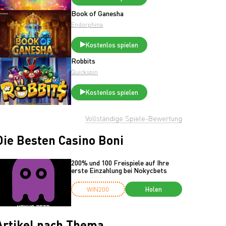
Book of Ganesha
Endorphina
Kostenlos spielen
Robbits
Quickspin
Kostenlos spielen
Vollständige Spiele-Bewertung
Die Besten Casino Boni
200% und 100 Freispiele auf Ihre
erste Einzahlung bei Nokycbets
WIN200
Holen
Artikel nach Thema