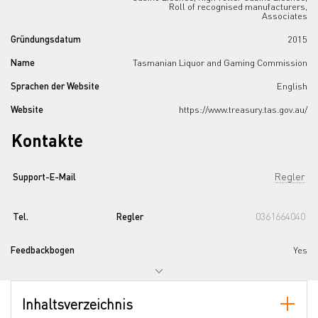
Roll of recognised manufacturers,
Associates
Gründungsdatum
2015
Name
Tasmanian Liquor and Gaming Commission
Sprachen der Website
English
Website
https://www.treasury.tas.gov.au/
Kontakte
Regler
Support-E-Mail
0361664040
Tel.
Regler
Feedbackbogen
Yes
🏠 Postanschrift
GPO Box 1374 HOBART TAS 7001
Inhaltsverzeichnis