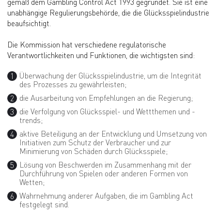
gemäß dem Gambling Control Act 1993 gegründet. Sie ist eine
unabhängige Regulierungsbehörde, die die Glücksspielindustrie
beaufsichtigt.
Die Kommission hat verschiedene regulatorische
Verantwortlichkeiten und Funktionen, die wichtigsten sind:
Überwachung der Glücksspielindustrie, um die Integrität
des Prozesses zu gewährleisten;
die Ausarbeitung von Empfehlungen an die Regierung;
die Verfolgung von Glücksspiel- und Wettthemen und -
trends;
aktive Beteiligung an der Entwicklung und Umsetzung von
Initiativen zum Schutz der Verbraucher und zur
Minimierung von Schäden durch Glücksspiele;
Lösung von Beschwerden im Zusammenhang mit der
Durchführung von Spielen oder anderen Formen von
Wetten;
Wahrnehmung anderer Aufgaben, die im Gambling Act
festgelegt sind.