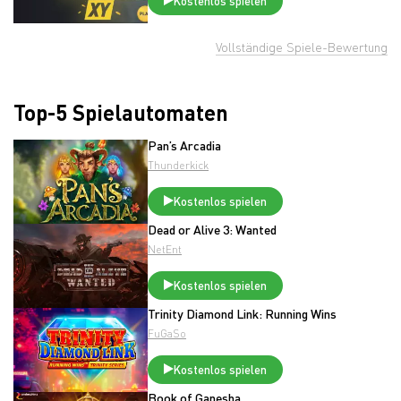
Kostenlos spielen
Vollständige Spiele-Bewertung
Top-5 Spielautomaten
Pan’s Arcadia
Thunderkick
Kostenlos spielen
Dead or Alive 3: Wanted
NetEnt
Kostenlos spielen
Trinity Diamond Link: Running Wins
FuGaSo
Kostenlos spielen
Book of Ganesha