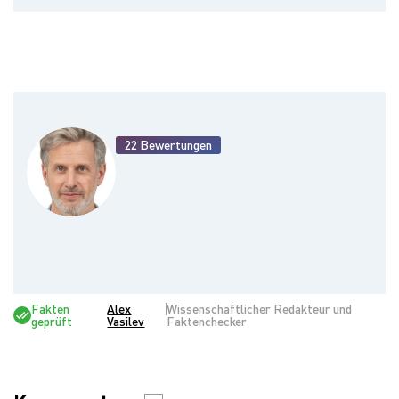
in Verbindung stehen.
Die Tasmanian Liquor and Gambling Commission ist für die
Beilegung von Streitigkeiten zwischen Spielern und Betreibern
zuständig. Es ist jedoch ratsam, eine Beschwerde an den Betreiber
zu richten, bevor Sie sich an die Kommission wenden. Falls das
Problem nicht gelöst werden kann, sollte die Kommission
kontaktiert werden.
22 Bewertungen
Fakten
Alex
Wissenschaftlicher Redakteur und
geprüft
Vasilev
Faktenchecker