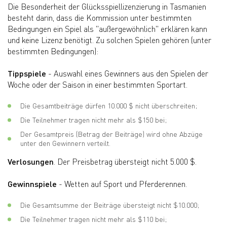
Die Besonderheit der Glücksspiellizenzierung in Tasmanien
besteht darin, dass die Kommission unter bestimmten
Bedingungen ein Spiel als "außergewöhnlich" erklären kann
und keine Lizenz benötigt. Zu solchen Spielen gehören (unter
bestimmten Bedingungen):
Tippspiele
- Auswahl eines Gewinners aus den Spielen der
Woche oder der Saison in einer bestimmten Sportart.
Die Gesamtbeiträge dürfen 10.000 $ nicht überschreiten;
Die Teilnehmer tragen nicht mehr als $150 bei;
Der Gesamtpreis (Betrag der Beiträge) wird ohne Abzüge
unter den Gewinnern verteilt.
Verlosungen
. Der Preisbetrag übersteigt nicht 5.000 $.
Gewinnspiele
- Wetten auf Sport und Pferderennen.
Die Gesamtsumme der Beiträge übersteigt nicht $10.000;
Die Teilnehmer tragen nicht mehr als $110 bei;