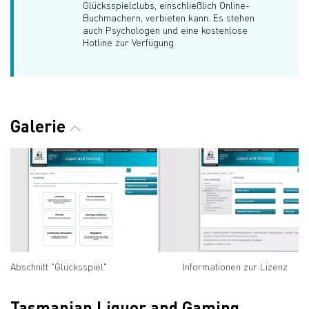
Glücksspielclubs, einschließlich Online-
Buchmachern, verbieten kann. Es stehen
auch Psychologen und eine kostenlose
Hotline zur Verfügung.
Galerie
Abschnitt "Glücksspiel"
Informationen zur Lizenz
Tasmanian Liquor and Gaming