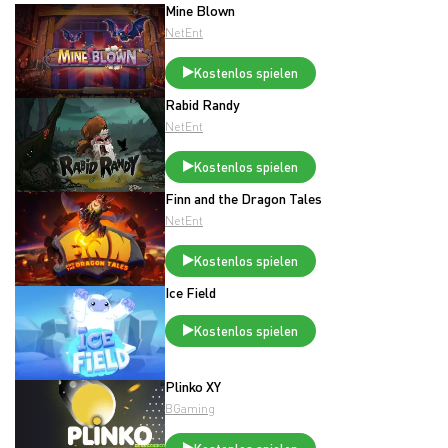
Mine Blown
NetEnt
Kostenlos spielen
Rabid Randy
NetEnt
Kostenlos spielen
Finn and the Dragon Tales
NetEnt
Kostenlos spielen
Ice Field
Kostenlos spielen
Plinko XY
BGaming