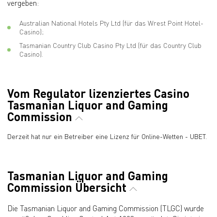
vergeben:
Australian National Hotels Pty Ltd (für das Wrest Point Hotel-
Casino);
Tasmanian Country Club Casino Pty Ltd (für das Country Club
Casino).
Vom Regulator lizenziertes Casino
Tasmanian Liquor and Gaming
Commission
Derzeit hat nur ein Betreiber eine Lizenz für Online-Wetten - UBET.
Tasmanian Liquor and Gaming
Commission Übersicht
Die Tasmanian Liquor and Gaming Commission (TLGC) wurde