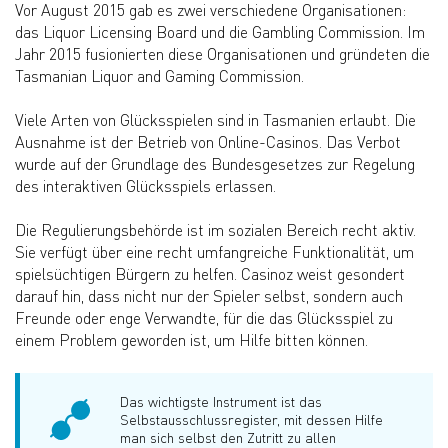
Vor August 2015 gab es zwei verschiedene Organisationen:
das Liquor Licensing Board und die Gambling Commission. Im
Jahr 2015 fusionierten diese Organisationen und gründeten die
Tasmanian Liquor and Gaming Commission.
Viele Arten von Glücksspielen sind in Tasmanien erlaubt. Die
Ausnahme ist der Betrieb von Online-Casinos. Das Verbot
wurde auf der Grundlage des Bundesgesetzes zur Regelung
des interaktiven Glücksspiels erlassen.
Die Regulierungsbehörde ist im sozialen Bereich recht aktiv.
Sie verfügt über eine recht umfangreiche Funktionalität, um
spielsüchtigen Bürgern zu helfen. Casinoz weist gesondert
darauf hin, dass nicht nur der Spieler selbst, sondern auch
Freunde oder enge Verwandte, für die das Glücksspiel zu
einem Problem geworden ist, um Hilfe bitten können.
Das wichtigste Instrument ist das
Selbstausschlussregister, mit dessen Hilfe
man sich selbst den Zutritt zu allen