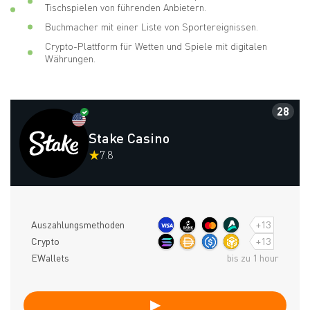
Tischspielen von führenden Anbietern.
Buchmacher mit einer Liste von Sportereignissen.
Crypto-Plattform für Wetten und Spiele mit digitalen
Währungen.
28
Stake Casino
7.8
Auszahlungsmethoden
+13
Crypto
+13
EWallets
bis zu 1 hour