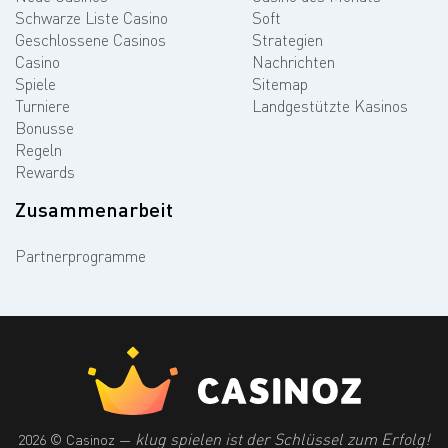
Schwarze Liste Casino
Soft
Geschlossene Casinos
Strategien
Casino
Nachrichten
Spiele
Sitemap
Turniere
Landgestützte Kasinos
Bonusse
Regeln
Rewards
Zusammenarbeit
Partnerprogramme
klug spielen ist der Schlüssel zum Erfolg!
2026 © Casinoz —