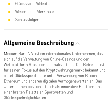
Glücksspiel-Websites
Wesentliche Merkmale
Schlussfolgerung
Allgemeine Beschreibung
Medium Rare N.V. ist ein internationales Unternehmen, das
sich auf die Verwaltung von Online-Casinos und der
Wettplattform Stake.com spezialisiert hat. Der Betreiber ist
für seinen Fokus auf den Kryptowährungsmarkt bekannt und
bietet Glücksspieldienste unter Verwendung von Bitcoin,
Ethereum und anderen digitalen Vermögenswerten an. Das
Unternehmen positioniert sich als innovative Plattform mit
einer breiten Palette an Sportwetten und
Glücksspielmöglichkeiten.
.