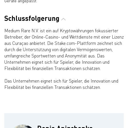
Geräte angepasst.
Schlussfolgerung
Medium Rare N.V. ist ein auf Kryptowährungen fokussierter
Betreiber, der Online-Casino- und Wettdienste mit einer Lizenz
aus Curaçao anbietet. Die Stake.com-Plattform zeichnet sich
durch die Unterstützung von digitalen Vermögenswerten,
umfangreiche Sportwetten und Anonymität aus. Das
Unternehmen eignet sich für Spieler, die Innovation und
Flexibilität bei finanziellen Transaktionen schätzen.
Das Unternehmen eignet sich für Spieler, die Innovation und
Flexibilität bei finanziellen Transaktionen schätzen.