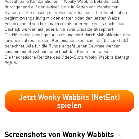
Auszahlbare Kombinationen in Wonky Wabbits befinden sich
durchgehend auf der aktiven Linie in Ketten von identischen
Symbolen. Sie müssen drei, vier oder fünf sein. Die Kombination
beginnt zwangsläufig mit der ersten oder der letzten Walze.
Entsprechend von links nach rechts oder von rechts nach links.
Deshalb werden auf jeder Linie zwei Einsätze akzeptiert.
Die Höhe der jeweiligen Auszahlung wird durch Multiplikation des
Linieneinsatzes mit dem Kombinationskoeffizienten (bis zu x1500)
berechnet. Alle für die Runde angefallenen Gewinne werden
zusammengefasst und sofort auf das Konto überwiesen.
Die theoretische Rendite des Video-Slots Wonky Wabbits beträgt
96,5 %.
Jetzt Wonky Wabbits (NetEnt)
spielen
Screenshots von Wonky Wabbits