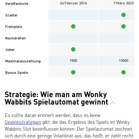
24 Februar 2014
7 März 2023
Veröffentlicht
Scatter
Freispiele
Nachdrehen
Joker
1500
10000
Maximalauszahlung
Bonus Spiele
Strategie: Wie man am Wonky
Wabbits Spielautomat gewinnt
Es sollte daran erinnert werden, dass es keine
Gewinnstrategien
gibt, die das Ergebnis des Spiels im Wonky
Wabbits Slot beeinflussen können. Der Spielautomat zeichnet
sich durch eine geringe Volatilität aus, das heißt, er zahlt recht