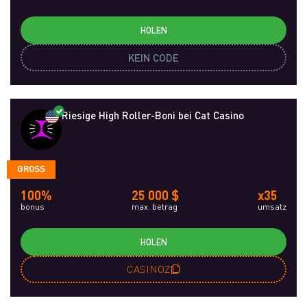
HOLEN
KEIN CODE
Riesige High Roller-Boni bei Cat Casino
GROSS
100%
25 000 $
x35
bonus
max. betrag
umsatz
HOLEN
CASINOZ