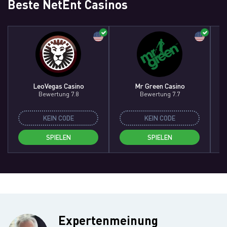
Beste NetEnt Casinos
LeoVegas Casino
Mr Green Casino
Bewertung 7.8
Bewertung 7.7
KEIN CODE
KEIN CODE
SPIELEN
SPIELEN
Expertenmeinung