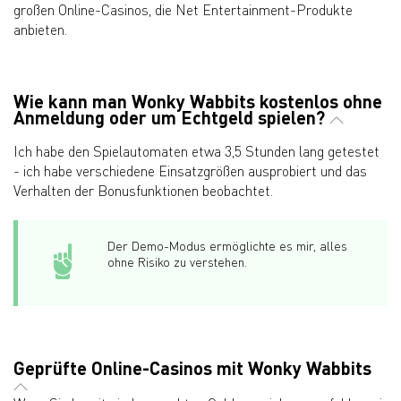
großen Online-Casinos, die Net Entertainment-Produkte
anbieten.
Wie kann man Wonky Wabbits kostenlos ohne
Anmeldung oder um Echtgeld spielen?
Ich habe den Spielautomaten etwa 3,5 Stunden lang getestet
- ich habe verschiedene Einsatzgrößen ausprobiert und das
Verhalten der Bonusfunktionen beobachtet.
Der Demo-Modus ermöglichte es mir, alles
ohne Risiko zu verstehen.
Geprüfte Online-Casinos mit Wonky Wabbits