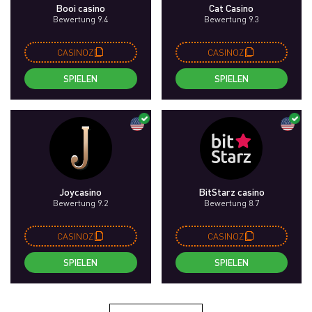
Booi casino
Cat Casino
Bewertung 9.4
Bewertung 9.3
CASINOZ
CASINOZ
SPIELEN
SPIELEN
Joycasino
BitStarz casino
Bewertung 9.2
Bewertung 8.7
CASINOZ
CASINOZ
SPIELEN
SPIELEN