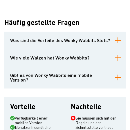
Häufig gestellte Fragen
Was sind die Vorteile des Wonky Wabbits Slots?
Der Wonky Wabbits-Spielautomat hat eine kleine Anzahl von
Symbolen und ein klares Gameplay.
Wie viele Walzen hat Wonky Wabbits?
Wonky Wabbits hat 5 Walzen.
Gibt es von Wonky Wabbits eine mobile
Version?
Der Wonky Wabbits-Spielautomat ist in einer browserbasierten
mobilen Version verfügbar.
Vorteile
Nachteile
Verfügbarkeit einer
Sie müssen sich mit den
mobilen Version
Regeln und der
Benutzerfreundliche
Schnittstelle vertraut