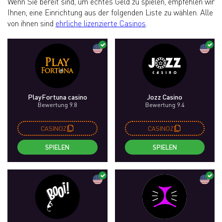
Wenn Sie bereit sind, um echtes Geld zu spielen, empfehlen wir
Ihnen, eine Einrichtung aus der folgenden Liste zu wählen. Alle
von ihnen sind
ehrliche lizenzierte Casinos
.
PlayFortuna casino
Jozz Casino
Bewertung 9.8
Bewertung 9.4
CASINOZ
CASINOZ
SPIELEN
SPIELEN