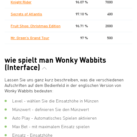
Knight Rider
96.07 %
7000
Secrets of Atlantis
97.10 %
400
Fruit Shop: Christmas Edition
96.71 %
2000
Mr. Green’s Grand Tour
97 %
500
wie spielt man Wonky Wabbits
(Interface)
Lassen Sie uns ganz kurz beschreiben, was die verschiedenen
Aufschriften auf dem Bedienfeld in der englischen Version von
Wonky Wabbits bedeuten:
Level - wählen Sie die Einsatzhöhe in Münzen
Münzwert - definieren Sie den Münzwert
Auto Play - Automatisches Spielen aktivieren
Max Bet - mit maximalem Einsatz spielen
Einsatz - Einsatzhöhe