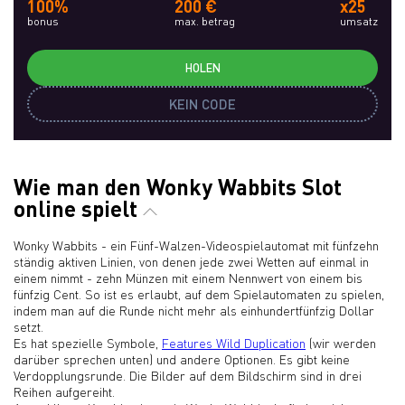
100%
200 €
x25
bonus
max. betrag
umsatz
HOLEN
KEIN CODE
Wie man den Wonky Wabbits Slot
online spielt
Wonky Wabbits - ein Fünf-Walzen-Videospielautomat mit fünfzehn
ständig aktiven Linien, von denen jede zwei Wetten auf einmal in
einem nimmt - zehn Münzen mit einem Nennwert von einem bis
fünfzig Cent. So ist es erlaubt, auf dem Spielautomaten zu spielen,
indem man auf die Runde nicht mehr als einhundertfünfzig Dollar
setzt.
Es hat spezielle Symbole,
Features Wild Duplication
(wir werden
darüber sprechen unten) und andere Optionen. Es gibt keine
Verdopplungsrunde. Die Bilder auf dem Bildschirm sind in drei
Reihen aufgereiht.