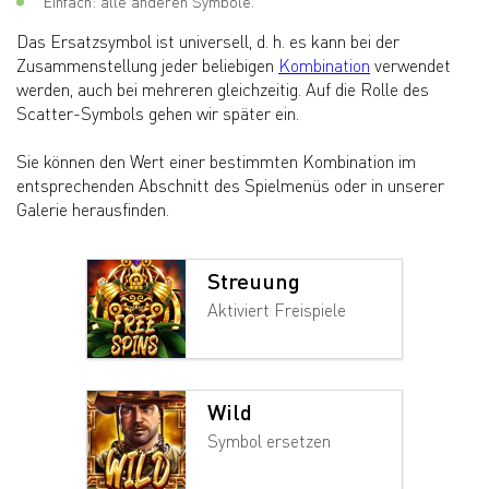
Einfach: alle anderen Symbole.
Das Ersatzsymbol ist universell, d. h. es kann bei der
Zusammenstellung jeder beliebigen
Kombination
verwendet
werden, auch bei mehreren gleichzeitig. Auf die Rolle des
Scatter-Symbols gehen wir später ein.
Sie können den Wert einer bestimmten Kombination im
entsprechenden Abschnitt des Spielmenüs oder in unserer
Galerie herausfinden.
Streuung
Aktiviert Freispiele
Wild
Symbol ersetzen