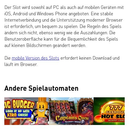
Der Slot wird sowohl auf PC als auch auf mobilen Geräten mit
iOS, Android und Windows Phone angeboten. Eine stabile
Internetverbindung und die Unterstützung moderner Browser
ist erforderlich, um bequem zu spielen. Die Regeln des Spiels
ändern sich nicht, ebenso wenig wie die Auszahlungen. Die
Benutzeroberfläche kann für die Bequemlichkeit des Spiels
auf kleinen Bildschirmen geändert werden.
Die
mobile Version des Slots
erfordert keinen Download und
läuft im Browser.
Andere Spielautomaten