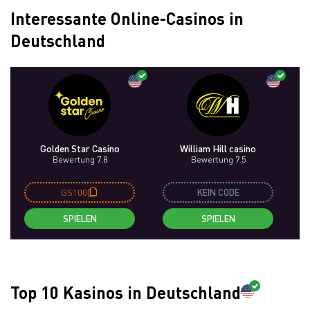
Interessante Online-Casinos in
Deutschland
Golden Star Casino
William Hill casino
Bewertung 7.8
Bewertung 7.5
GS100
KEIN CODE
SPIELEN
SPIELEN
Top 10 Kasinos in Deutschland