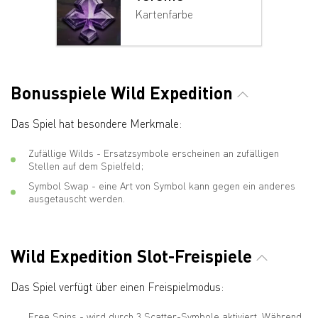
Kartenfarbe
Bonusspiele Wild Expedition
Das Spiel hat besondere Merkmale:
Zufällige Wilds - Ersatzsymbole erscheinen an zufälligen
Stellen auf dem Spielfeld;
Symbol Swap - eine Art von Symbol kann gegen ein anderes
ausgetauscht werden.
Wild Expedition Slot-Freispiele
Das Spiel verfügt über einen Freispielmodus:
Free Spins - wird durch 3 Scatter-Symbole aktiviert. Während