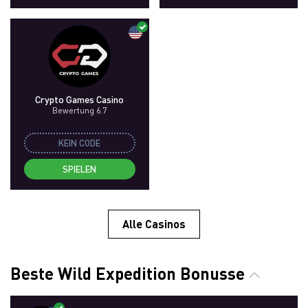
Crypto Games Casino
Bewertung 6.7
KEIN CODE
SPIELEN
Alle Casinos
Beste Wild Expedition Bonusse