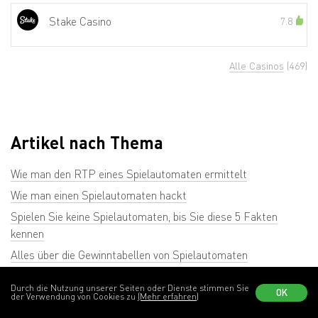
Stake Casino
7.8
Alle Casinos
(469)
Artikel nach Thema
Wie man den RTP eines Spielautomaten ermittelt
Wie man einen Spielautomaten hackt
Spielen Sie keine Spielautomaten, bis Sie diese 5 Fakten
kennen
Alles über die Gewinntabellen von Spielautomaten
Die Double-Up-Funktion in Spielautomaten
Durch die Nutzung unserer Seiten oder Dienste stimmen Sie
OK
der Verwendung von Cookies zu
(Mehr erfahren)
Alle Artikel