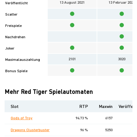
13 August 2021
13 Februar 2026
Veröffentlicht
Scatter
Freispiele
Nachdrehen
Joker
2101
3020
Maximalauszahlung
Bonus Spiele
Mehr Red Tiger Spielautomaten
Slot
RTP
Maxwin
Veröffen
Gods of Troy
94.73 %
6157
Dragons Clusterbuster
96 %
5250