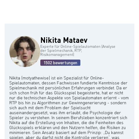
Nikita Mataev
Experte für Online-Spielautomaten (Analyse
der Spielmechanik, RTP,
Risikomanagement)
1502 bewertungen
Nikita (motyathewise) ist ein Spezialist für Online-
Spielautomaten, dessen Fachwissen fundierte Kenntnisse der
Spielmechanik mit persönlichen Erfahrungen verbindet. Da er
sich schon früh für das Glücksspiel begeisterte, hat er nicht
nur die technischen Aspekte von Spielautomaten erlernt - vom
RTP bis hin zu Algorithmen zur Gewinngenerierung - sondern
sich auch mit dem Problem der Spielsucht
auseinandergesetzt, was ihm erlaubt, die Psychologie der
Spieler zu verstehen. In seinem Berufsleben konzentriert sich
Nikita auf die Erstellung von Inhalten, die die Feinheiten des
Glücksspiels erklären und den Nutzern helfen, die Risiken zu
minimieren. Sein Ansatz basiert auf dem Prinzip: „Du kannst
spielen, aber du darfst nicht die Kontrolle verlieren“, was