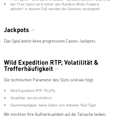
der Free Spins wird immer das Random Wilds-Feature
aktiviert. In diesem Fall werden die Gewinne verdoppelt.
Jackpots
Das Spiel bietet keine progressiven Casino-Jackpots.
Wild Expedition RTP, Volatilität &
Trefferhäufigkeit
Die technischen Parameter des Slots sind wie folgt:
Wild Expedition RTP: 95,67%;
Volatilität: durchschnittlich;
Gewinnhäufigkeit: keine Daten vom Anbieter Red Tiger.
Wir möchten Ihre Aufmerksamkeit auf die Tatsache lenken,