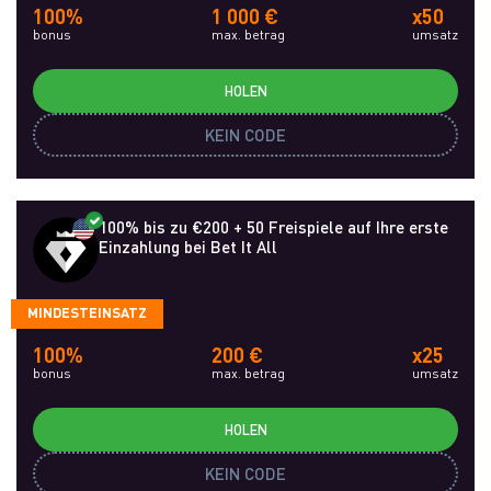
100%
1 000 €
x50
bonus
max. betrag
umsatz
HOLEN
KEIN CODE
100% bis zu €200 + 50 Freispiele auf Ihre erste
Einzahlung bei Bet It All
MINDESTEINSATZ
100%
200 €
x25
bonus
max. betrag
umsatz
HOLEN
KEIN CODE