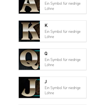
Ein Symbol für niedrige
Löhne
K
Ein Symbol für niedrige
Löhne
Q
Ein Symbol für niedrige
Löhne
J
Ein Symbol für niedrige
Löhne