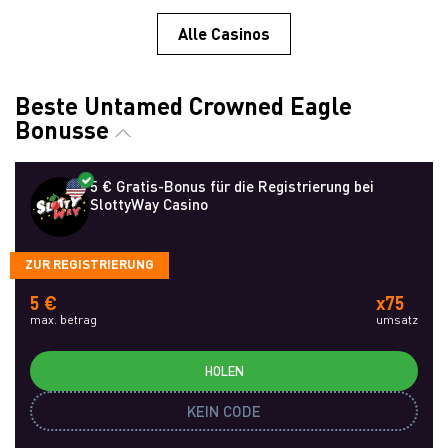
Alle Casinos
Beste Untamed Crowned Eagle
Bonusse
5 € Gratis-Bonus für die Registrierung bei
SlottyWay Casino
ZUR REGISTRIERUNG
5 €
x75
max. betrag
umsatz
HOLEN
KEIN CODE