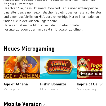
Regeln zu verstehen.
Beachten Sie, dass Untamed Crowned Eagle über umfangreiche
Einstellungen, einen automatischen Spielmodus, ein Statistikfenster
und einen ausführlichen Hilfebereich verfügt. Kurze Informationen
finden Sie in der Auszahlungstabelle.
Benutzer haben die Möglichkeit, den Spielautomaten
herunterzuladen oder ihn direkt im Browser zu öffnen.
Neues Microgaming
Kostenlos spiel
Age of Athena
Fishin Bonanza
Ingots of Cai Sh
Microgaming
Microgaming
Microgaming
Mobile Version