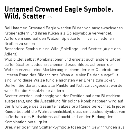
Untamed Crowned Eagle Symbole,
Wild, Scatter
Bei Untamed Crowned Eagle werden Bilder von ausgewachsenen
Kronenadlern und ihren Küken als Spielsymbole verwendet.
Außerdem sind auf den Walzen Spielkarten in verschiedenen
Größen zu sehen.
Besondere Symbole sind Wild (Spiellogo) und Scatter (Auge des
Adlers).
Wild bildet selbst Kombinationen und ersetzt auch andere Bilder,
außer Scatter. Jedes Erscheinen dieses Bildes auf einer der
Walzen erzeugt eine Markierung in einem der vier Quadrate am
unteren Rand des Bildschirms. Wenn alle vier Felder ausgefüllt
sind, wird diese Walze für die nächsten vier Drehs zum Joker.
Denken Sie daran, dass alle Punkte auf Null zurückgesetzt werden,
wenn Sie die Einsatzhöhe ändern.
Scatter werden unabhängig von der Position auf dem Bildschirm
ausgezahlt, und die Auszahlung für solche Kombinationen wird auf
der Grundlage des Gesamteinsatzes pro Runde berechnet. In jeder
Runde besteht die Wahrscheinlichkeit, dass ein solches Symbol von
außerhalb des Bildschirms auftaucht und an der Bildung der
Kombination beteiligt ist.
Drei, vier oder fünf Scatter-Symbole lösen zehn Gewinnrunden aus,