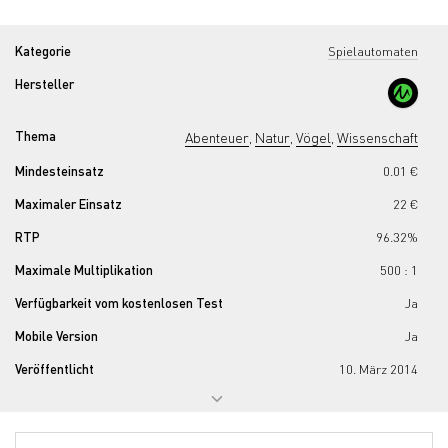
Kategorie
Spielautomaten
Hersteller
Thema
Abenteuer
Natur
Vögel
Wissenschaft
,
,
,
Mindesteinsatz
0.01 €
Maximaler Einsatz
22 €
RTP
96.32%
Maximale Multiplikation
500 : 1
Verfügbarkeit vom kostenlosen Test
Ja
Mobile Version
Ja
Veröffentlicht
10. März 2014
Progressiver Jackpot
Nein
Anzahl der Walzen
5