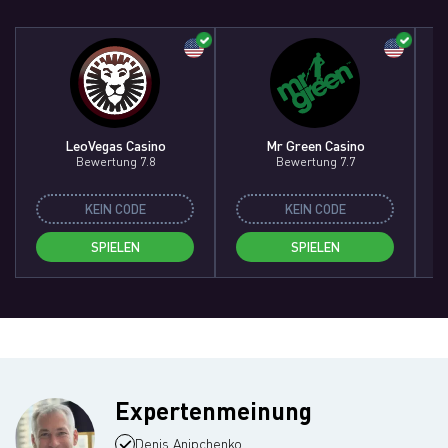
LeoVegas Casino
Mr Green Casino
Bewertung 7.8
Bewertung 7.7
KEIN CODE
KEIN CODE
SPIELEN
SPIELEN
Expertenmeinung
Denis Anipchenko