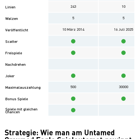
243
10
Linien
5
5
Walzen
10 März 2014
16 Juli 2025
Veröffentlicht
Scatter
Freispiele
Nachdrehen
Joker
500
30000
Maximalauszahlung
Bonus Spiele
Spiele mit gleichen
Chancen
Strategie: Wie man am Untamed