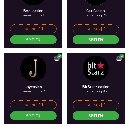
Booi casino
Cat Casino
Bewertung 9.4
Bewertung 9.3
CASINOZ
CASINOZ
SPIELEN
SPIELEN
Joycasino
BitStarz casino
Bewertung 9.2
Bewertung 8.7
CASINOZ
CASINOZ
SPIELEN
SPIELEN