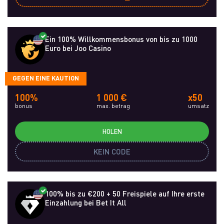
Ein 100% Willkommensbonus von bis zu 1000
Euro bei Joo Casino
GEGEN EINE KAUTION
100%
1 000 €
x50
bonus
max. betrag
umsatz
HOLEN
KEIN CODE
100% bis zu €200 + 50 Freispiele auf Ihre erste
Einzahlung bei Bet It All