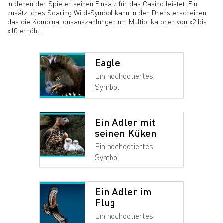
in denen der Spieler seinen Einsatz für das Casino leistet. Ein
zusätzliches Soaring Wild-Symbol kann in den Drehs erscheinen,
das die Kombinationsauszahlungen um Multiplikatoren von x2 bis
x10 erhöht.
Eagle
Ein hochdotiertes
Symbol
Ein Adler mit
seinen Küken
Ein hochdotiertes
Symbol
Ein Adler im
Flug
Ein hochdotiertes