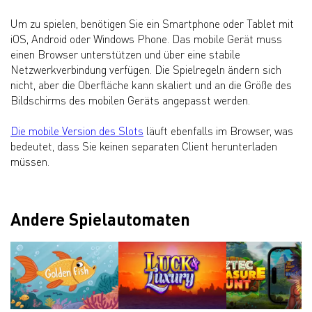
Um zu spielen, benötigen Sie ein Smartphone oder Tablet mit
iOS, Android oder Windows Phone. Das mobile Gerät muss
einen Browser unterstützen und über eine stabile
Netzwerkverbindung verfügen. Die Spielregeln ändern sich
nicht, aber die Oberfläche kann skaliert und an die Größe des
Bildschirms des mobilen Geräts angepasst werden.
Die mobile Version des Slots
läuft ebenfalls im Browser, was
bedeutet, dass Sie keinen separaten Client herunterladen
müssen.
Andere Spielautomaten