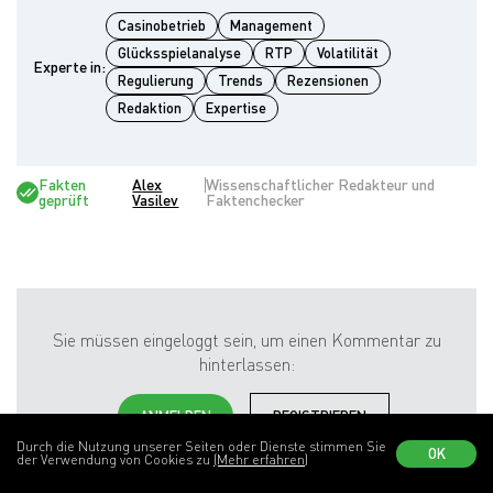
Casinobetrieb
Management
Glücksspielanalyse
RTP
Volatilität
Experte in:
Regulierung
Trends
Rezensionen
Redaktion
Expertise
Fakten
Alex
Wissenschaftlicher Redakteur und
geprüft
Vasilev
Faktenchecker
Sie müssen eingeloggt sein, um einen Kommentar zu
hinterlassen:
ANMELDEN
REGISTRIEREN
Durch die Nutzung unserer Seiten oder Dienste stimmen Sie
OK
der Verwendung von Cookies zu
(Mehr erfahren)