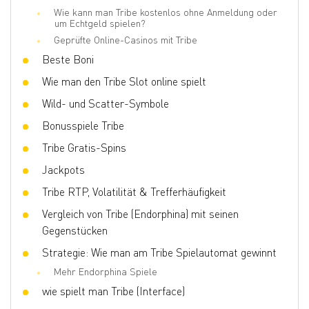
Wie kann man Tribe kostenlos ohne Anmeldung oder
Scatter
Ja
um Echtgeld spielen?
Spiele mit gleichen Chancen
Ja
Geprüfte Online-Casinos mit Tribe
Beste Boni
Bonusspiele
Free Spins Bonus Game, Game to
increase payouts
Wie man den Tribe Slot online spielt
Volatilität
High
Wild- und Scatter-Symbole
3D-Slot
Ja
Bonusspiele Tribe
Respins
Nein
Tribe Gratis-Spins
Free Spins
Ja
Jackpots
Wettlinie
0.01 - 0.1
Tribe RTP, Volatilität & Trefferhäufigkeit
Vergleich von Tribe (Endorphina) mit seinen
Gegenstücken
Strategie: Wie man am Tribe Spielautomat gewinnt
Mehr Endorphina Spiele
wie spielt man Tribe (Interface)