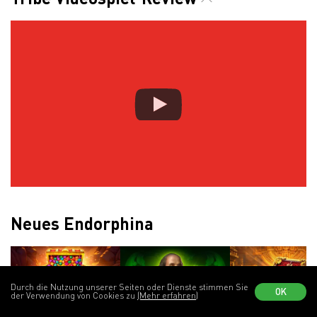
Neues Endorphina
Durch die Nutzung unserer Seiten oder Dienste stimmen Sie
OK
der Verwendung von Cookies zu
(Mehr erfahren)