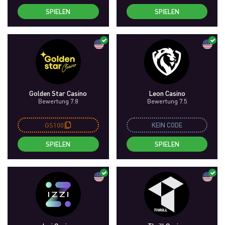
SPIELEN
SPIELEN
Golden Star Casino
Leon Casino
Bewertung 7.8
Bewertung 7.5
GS100
KEIN CODE
SPIELEN
SPIELEN