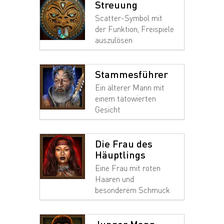
Streuung
Scatter-Symbol mit
der Funktion, Freispiele
auszulösen
Stammesführer
Ein älterer Mann mit
einem tätowierten
Gesicht
Die Frau des
Häuptlings
Eine Frau mit roten
Haaren und
besonderem Schmuck
Junger Mann