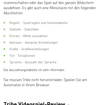
stummschalten oder das Spiel auf den ganzen Bildschirm
ausdehnen. Es gibt auch eine Menütaste mit den folgenden
Abschnitten:
Regeln - Spielregeln und Gewinntabelle
Statistik - Statistiken
Einsatz - Wette auswählen
Autospin - Autoplay-Einstellungen
Grafik - Grafikeinstellungen
Ton - Tonoptionen
Sprache - Auswahl der Sprache
Die Auszahlungstabelle ist sehr informativ.
Sie müssen Tribe nicht herunterladen. Spielen Sie am
Automaten in Ihrem Browser.
Tribe Videospiel-Review