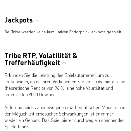
Jackpots
Bei Tribe werden keine kumulativen Endorphin-Jackpots gespielt.
Tribe RTP, Volatilität &
Trefferhäufigkeit
Erkunden Sie die Leistung des Spielautomaten, um zu
entscheiden, ob er Ihren Vorlieben entspricht. Tribe bietet eine
theoretische Rendite von 96 %, eine hohe Volatilität und
potenzielle x9000 Gewinne.
Aufgrund seines ausgewogenen mathematischen Modells und
der Möglichkeit erheblicher Schwankungen ist er immer
wieder ein Genuss. Das Spiel bietet durchweg ein spannendes
Spielerlebnis.