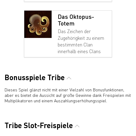
Das Oktopus-
Totem
Das Zeichen der
Zugehörigkeit zu einem
bestimmten Clan
innerhalb eines Clans
Bonusspiele Tribe
Dieses Spiel glänzt nicht mit einer Vielzahl von Bonusfunktionen,
aber es bietet die Aussicht auf große Gewinne dank Freispielen mit
Multiplikatoren und einem Auszahlungserhöhungsspiel.
Tribe Slot-Freispiele