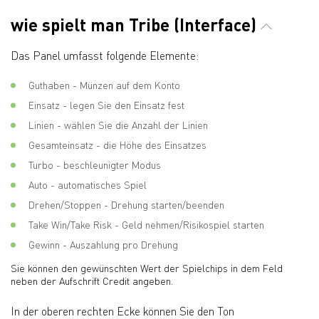
wie spielt man Tribe (Interface)
Das Panel umfasst folgende Elemente:
Guthaben - Münzen auf dem Konto
Einsatz - legen Sie den Einsatz fest
Linien - wählen Sie die Anzahl der Linien
Gesamteinsatz - die Höhe des Einsatzes
Turbo - beschleunigter Modus
Auto - automatisches Spiel
Drehen/Stoppen - Drehung starten/beenden
Take Win/Take Risk - Geld nehmen/Risikospiel starten
Gewinn - Auszahlung pro Drehung
Sie können den gewünschten Wert der Spielchips in dem Feld
neben der Aufschrift Credit angeben.
In der oberen rechten Ecke können Sie den Ton