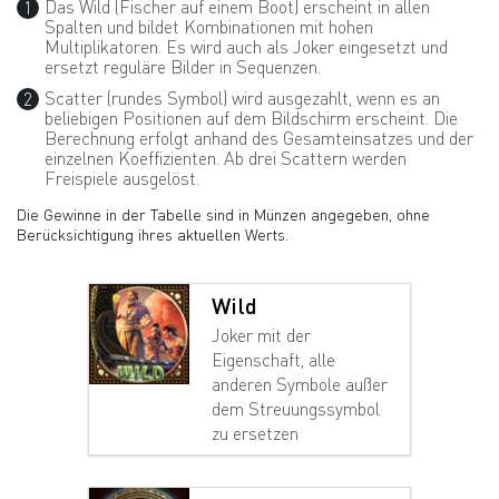
Das Wild (Fischer auf einem Boot) erscheint in allen
Spalten und bildet Kombinationen mit hohen
Multiplikatoren. Es wird auch als Joker eingesetzt und
ersetzt reguläre Bilder in Sequenzen.
Scatter (rundes Symbol) wird ausgezahlt, wenn es an
beliebigen Positionen auf dem Bildschirm erscheint. Die
Berechnung erfolgt anhand des Gesamteinsatzes und der
einzelnen Koeffizienten. Ab drei Scattern werden
Freispiele ausgelöst.
Die Gewinne in der Tabelle sind in Münzen angegeben, ohne
Berücksichtigung ihres aktuellen Werts.
Wild
Joker mit der
Eigenschaft, alle
anderen Symbole außer
dem Streuungssymbol
zu ersetzen